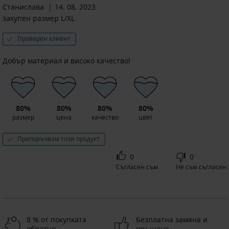
Станислава
14. 08. 2023
закупен размер L/XL
Проверен клиент
Добър материал и високо качество!
80%
80%
80%
80%
размер
цена
качество
цвят
Препоръчвам този продукт
0
0
Съгласен съм
Не съм съгласен
8 % от покупката
Безплатна замяна и
обратно
връщане