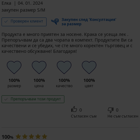
Елка
04. 01. 2024
закупен размер S/M
Закупен след 'Консултация'
Проверен клиент
за размер
Продукта е много приятен за носене. Крака се усеща лек .
Препоръчвам да са два чорапа в компект. Продуктите Ви са
качествени и се убедих, че сте много коректен търговец и с
качествено обсужване! Благодаря!
100%
100%
100%
100%
размер
цена
качество
цвят
Препоръчвам този продукт
0
0
Съгласен съм
Не съм съгласен
100
%