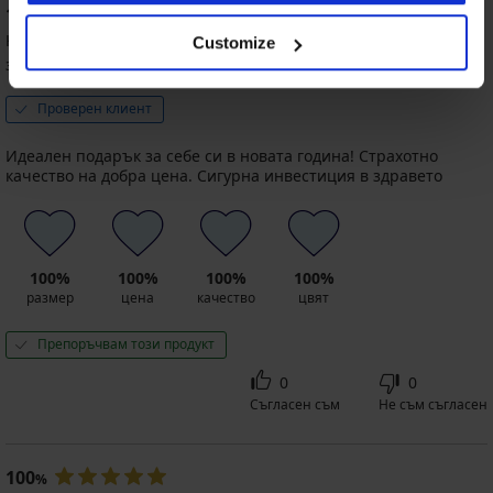
100
%
Kalin
10. 01. 2025
Customize
закупен размер S/M
Проверен клиент
Идеален подарък за себе си в новата година! Страхотно
качество на добра цена. Сигурна инвестиция в здравето
100%
100%
100%
100%
размер
цена
качество
цвят
Препоръчвам този продукт
0
0
Съгласен съм
Не съм съгласен
100
%