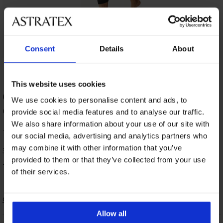
Consent
Details
About
This website uses cookies
ОЦЕНКА НА ПРОДУКТ Масажен
We use cookies to personalise content and ads, to
чорап с компресия за прасеца Signal
provide social media features and to analyse our traffic.
We also share information about your use of our site with
100
%
our social media, advertising and analytics partners who
may combine it with other information that you’ve
3 оценили продукта
provided to them or that they’ve collected from your use
100
%
от клиентите, препоръчват продукта
of their services.
Сортиране
Allow all