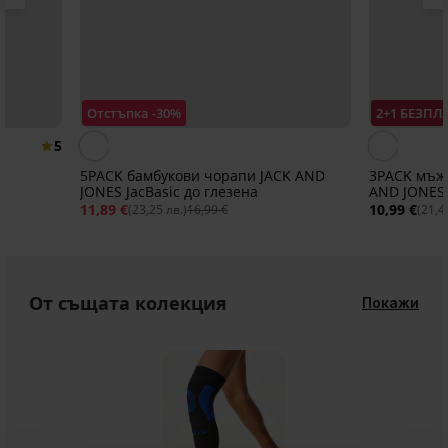
Отстъпка -30%
2+1 БЕЗПЛ
5
5PACK бамбукови чорапи JACK AND
3PACK мъж
JONES JacBasic до глезена
AND JONES 
11,89 €
10,99 €
(23,25 лв.)
16,99 €
(21,4
От същата колекция
Покажи