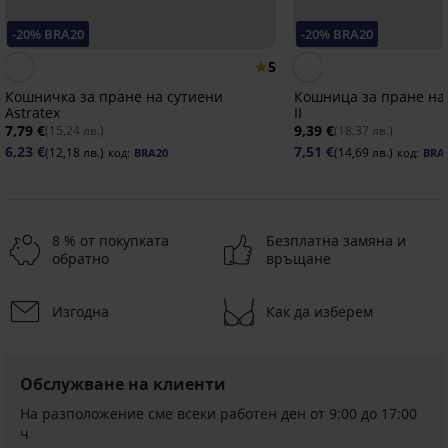
-20% BRA20
-20% BRA20
5
Кошничка за пране на сутиени
Кошница за пране на 
Astratex
II
7,79 €
9,39 €
(15,24 лв.)
(18,37 лв.)
6,23 €
7,51 €
(12,18 лв.)
(14,69 лв.)
код:
BRA20
код:
BRA
8 % от покупката
Безплатна замяна и
обратно
връщане
Изгодна
Как да изберем
-20 % BRA20
-20 % BRA20
-20 % BRA20
-20 % BRA20
2+1 БЕЗПЛАТНО
-20 % BRA20
-20 % BRA20
4,3
5
5
Обслужване на клиенти
Жартиер
Триъгълни
Monaco
подплънки
На разположение сме всеки работен ден от 9:00 до 17:00
Кошница
син
от
ч
за
пяна