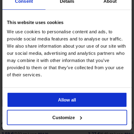
Consent
Details
About
This website uses cookies
We use cookies to personalise content and ads, to
provide social media features and to analyse our traffic.
We also share information about your use of our site with
our social media, advertising and analytics partners who
may combine it with other information that you’ve
provided to them or that they’ve collected from your use
of their services.
Allow all
-20% BRA20
-20% BRA20
5
Customize
Държач за презрамки UNI
Държач за презрамки
4,49 €
4,09 €
(8,78 лв.)
(8,00 лв.)
3,59 €
3,27 €
(7,02 лв.)
(6,40 лв.)
код:
BRA20
код:
BRA2