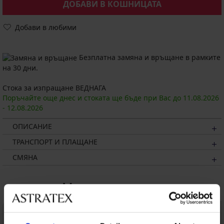
ДОБАВИ В КОШНИЦАТА
Добави в любими
Безплатна замяна и връщане в рамките
на 30 дни.
Стока за изпращане ВЕДНАГА
Поръчайте още днес и стоката ще бъде при Вас до
11.08.
2026
-
12.08.
2026
ОПИСАНИЕ
ТРАНСПОРТ И ПЛАЩАНЕ
СМЯНА
Може да ви хареса