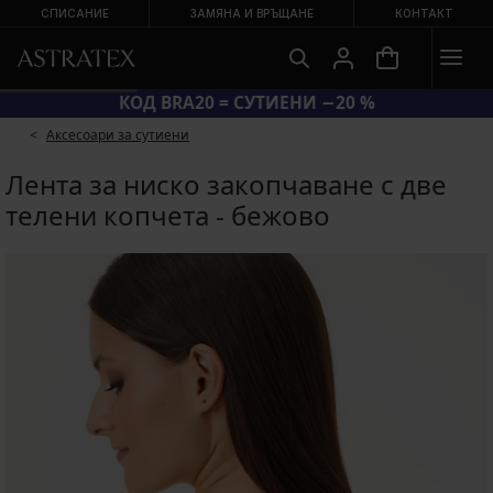
СПИСАНИЕ
ЗАМЯНА И ВРЪЩАНЕ
КОНТАКТ
КОД BRA20 = СУТИЕНИ −20 %
Аксесоари за сутиени
Лента за ниско закопчаване с две
телени копчета - бежово