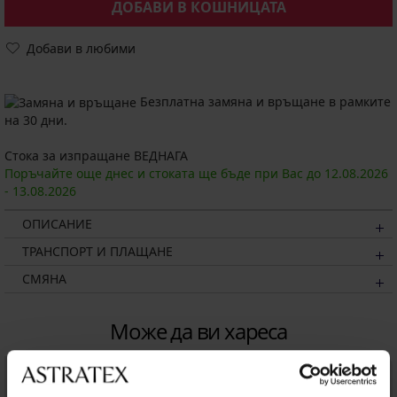
ДОБАВИ В КОШНИЦАТА
Добави в любими
Безплатна замяна и връщане в рамките
на 30 дни.
Стока за изпращане ВЕДНАГА
Поръчайте още днес и стоката ще бъде при Вас до
12.08.
2026
-
13.08.
2026
ОПИСАНИЕ
ТРАНСПОРТ И ПЛАЩАНЕ
СМЯНА
Може да ви хареса