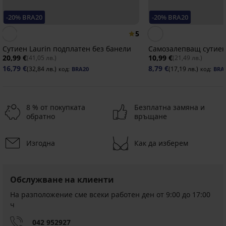
-20% BRA20
-20% BRA20
5
Сутиен Lаurin подплатен без банели
Самозалепващ сутиен 
20,99 €
10,99 €
(41,05 лв.)
(21,49 лв.)
16,79 €
8,79 €
(32,84 лв.)
(17,19 лв.)
код:
BRA20
код:
BRA
8 % от покупката
Безплатна замяна и
обратно
връщане
Изгодна
Как да изберем
-20 % BRA20
-20 % BRA20
-20 % BRA20
-20 % BRA20
4,6
4,3
Обслужване на клиенти
Силиконов
Силиконов
Прозрачни
Силиконови
сутиен
сутиен
презрамки
На разположение сме всеки работен ден от 9:00 до 17:00
подплънки
без
с
20
maxi
ч
Самозалепващи
презрамки
презрамки
мм
Push-
Push-
Up
18,99
20,99
042 952927
5,69
Up