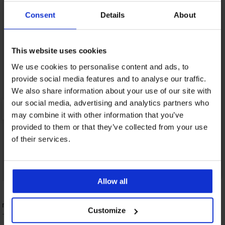
Consent
Details
About
This website uses cookies
We use cookies to personalise content and ads, to
provide social media features and to analyse our traffic.
We also share information about your use of our site with
our social media, advertising and analytics partners who
may combine it with other information that you’ve
provided to them or that they’ve collected from your use
of their services.
3+1 БЕЗПЛАТНО
Allow all
4
mfort Line
Стягащи бикини с крачол Medianna с
Customize
висока талия
0 €
32,99 €
(64,52 лв.)