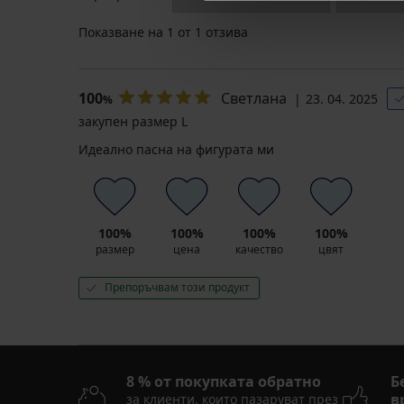
Показване на
1
от 1 отзива
100
Светлана
23. 04. 2025
%
закупен размер L
Идеално пасна на фигурата ми
100%
100%
100%
100%
размер
цена
качество
цвят
Препоръчвам този продукт
8 % от покупката обратно
Б
в
за клиенти, които пазаруват през