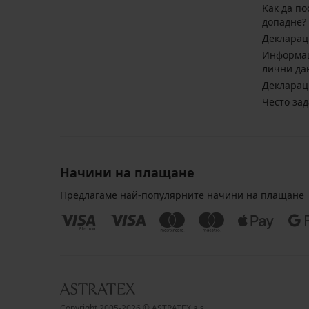
Kак да по
допадне?
Декларац
Информац
лични да
Декларац
Често за
Начини на плащане
Предлагаме най-популярните начини на плащане
Copyright 2005-2026 © ASTRATEX a.s.