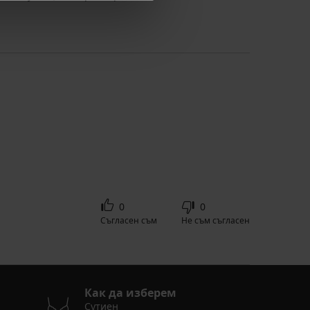
0
0
Съгласен съм
Не съм съгласен
Как да изберем
Сутиен