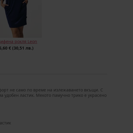
дифена рокля Leon
5,60 €
(30,51 лв.)
форт не само по време на излежаването вкъщи. С
ма удобен ластик. Мекото памучно трико е украсено
астик