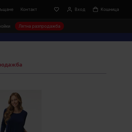
ръщане
Контакт
Вход
Kошница
ройки
Лятна разпродажба
продажба