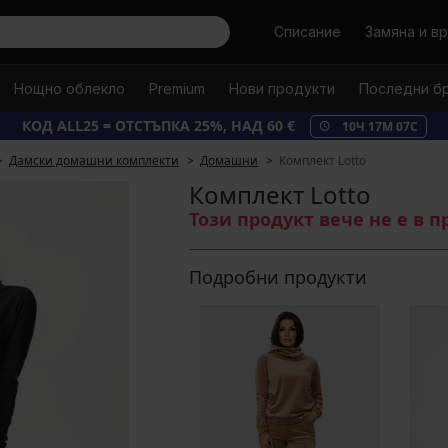
Търси
Списание
Замяна и в
Нощно облекло
Premium
Нови продукти
Последни б
КОД ALL25 = ОТСТЪПКА 25%, НАД 60 €
10
Ч
17
М
06
С
Дамски домашни комплекти
Домашни
Комплект Lotto
Комплект Lotto
Този продукт вече не е в 
Подробни продукти