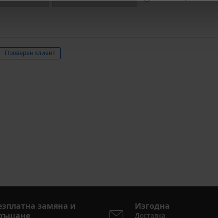
Проверен клиент
езплатна замяна и
Изгодна
ръщане
Доставка