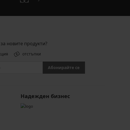
за новите продукти?
кция
отстъпки
Абонирайте се
Надежден бизнес