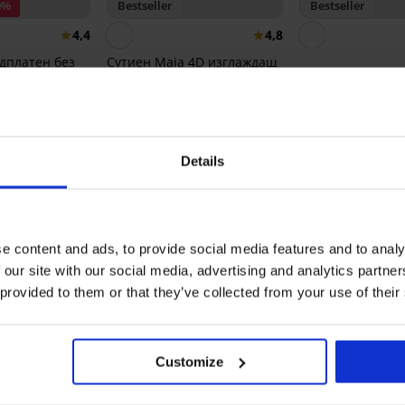
0%
Bestseller
Bestseller
4,4
4,8
Сутиен Maia 4D изглаждащ
40,99 €
(80,17 лв.)
Класически бик
32,99 €
в.)
Bamboo Nature 
странични част
15,99 €
(31,27 лв.)
Details
ОЦЕНКА НА ПРОДУКТ Комплект Lotto
e content and ads, to provide social media features and to analy
5
1x
 our site with our social media, advertising and analytics partn
4
0x
 provided to them or that they’ve collected from your use of their
3
0x
2
0x
1
0x
Customize
Закупен след