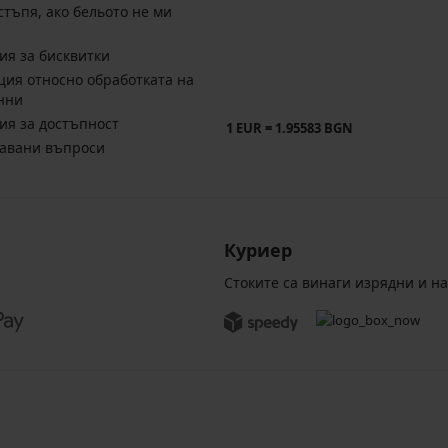
стъпя, ако бельото не ми
ия за бисквитки
ия относно обработката на
нни
ия за достъпност
1 EUR = 1.95583 BGN
давани въпроси
Куриер
Стоките са винаги изрядни и н