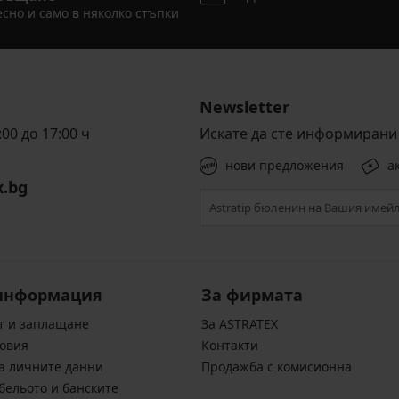
сно и само в няколко стъпки
Newsletter
00 до 17:00 ч
Искате да сте информирани 
нови предложения
а
x.bg
информация
За фирмата
т и заплащане
За ASTRATEX
овия
Контакти
а личните данни
Продажба с комисионна
бельото и банските