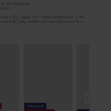
, 6, 7% полиестер
8_kom
 Artú S.R.L., aдрес: S.P. 1 TRANI-ANDRIA KM. 7,180,
Andria BT, Italy, Имейл: intimoartu@intimoartu.it
-25% ALL25