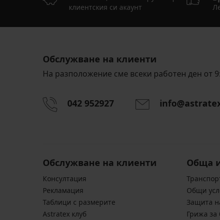
клиентския си акаунт
Ле
Обслужване на клиенти
На разположение сме всеки работен ден от 9:
042 952927
info@astrate
Обслужване на клиенти
Обща 
Консултация
Транспор
Pекламация
Общи усл
Таблици с размерите
Защита н
Astratex клуб
Грижа за 