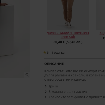
Дамски кадифен комплект
Ка
Leon Suit
1
30,40 €
(59,46 лв.)
5
|
1
oценка
ОПИСАНИЕ
Комплектът Lotto ще Ви осигури ком
дълги ръкави и крачоли, в колана и
с пъстроцветни надписи.
Трико
В колана е вшит ластик
Крачолите завършват с пришит л