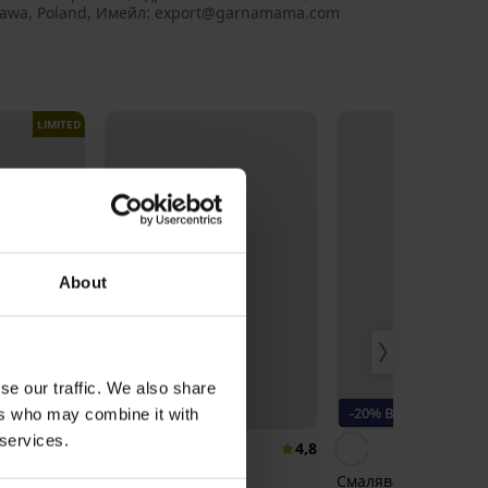
awa, Poland, Имейл: export@garnamama.com
LIMITED
About
se our traffic. We also share
Bestseller
-20% BRA20
ers who may combine it with
 services.
5
4,8
рзосъхнещ
Сутиен DIVA by IVA
Смаляващ сутиен El