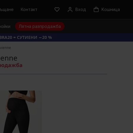
ръщане
Контакт
Вход
Kошница
ройки
Лятна разпродажба
BRA20 = СУТИЕНИ −20 %
vienne
ienne
продажба