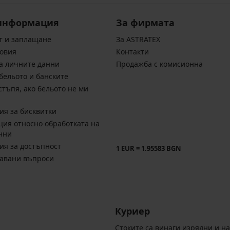
информация
За фирмата
т и заплащане
За ASTRATEX
овия
Контакти
а личните данни
Продажба с комисионна
бельото и банските
стъпя, ако бельото не ми
ия за бисквитки
ия относно обработката на
нни
ия за достъпност
1 EUR = 1.95583 BGN
давани въпроси
Куриер
Стоките са винаги изрядни и н