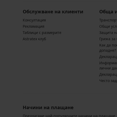
Обслужване на клиенти
Обща 
Консултация
Транспор
Pекламация
Общи усл
Таблици с размерите
Защита н
Astratex клуб
Грижа за 
Kак да по
допадне?
Декларац
Информац
лични да
Декларац
Често за
Начини на плащане
Предлагаме най-популярните начини на плащане