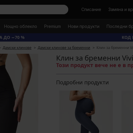
Търси
Списание
Замяна и в
Нощно облекло
Premium
Нови продукти
Последни б
А ДО −70 %
КОД 
Дамски клинове
Дамски клинове за бременни
Клин за бременни Vi
Клин за бременни Viv
Този продукт вече не е в 
Подробни продукти