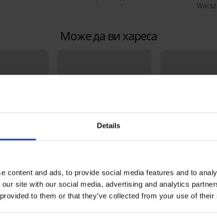
Warsz
Може да ви хареса
Details
e content and ads, to provide social media features and to analy
ТНО
-20% BRA20
Отстъпка -50%
 our site with our social media, advertising and analytics partn
 provided to them or that they’ve collected from your use of their
3,5
4,9
бикини
Сутиен Spacer Flexicup
Горнище на бъ