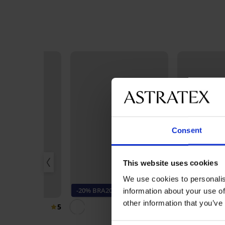
Consent
This website uses cookies
ПЛАТНО
We use cookies to personalis
r
-20% BRA20
3+1 БЕЗПЛА
information about your use of
other information that you’ve
5
4,9
Класически 