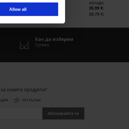
pacer
неподплатен
неподплатен
9,99 €
40,99 €
35,99 €
(80,17 лв.)
(70,39 лв.)
Allow all
28,79 €
(56,31 лв.)
код:
Как да изберем
Сутиен
за новите продукти?
кция
отстъпки
Абонирайте се