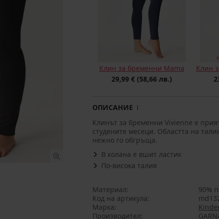
Клин за бременни Mama
Клин 
29,99 €
(58,66 лв.)
2
ОПИСАНИЕ
Клинът за бременни Vivienne е прия
студените месеци. Областта на тали
нежно го обгръща.
В колана е вшит ластик
По-висока талия
Материал
90% п
Код на артикула
md132
Марка
Kinder
Производител
GARNA 