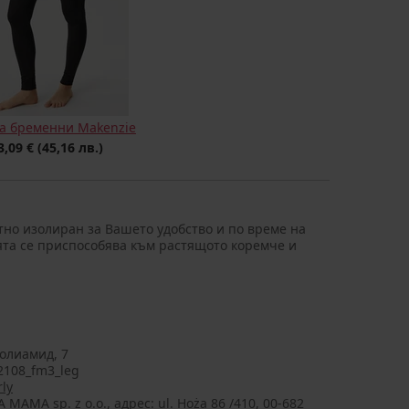
за бременни Makenzie
3,09 €
(45,16 лв.)
тно изолиран за Вашето удобство и по време на
ята се приспособява към растящото коремче и
олиамид, 7
108_fm3_leg
ly
MAMA sp. z o.o., aдрес: ul. Hoża 86 /410, 00-682