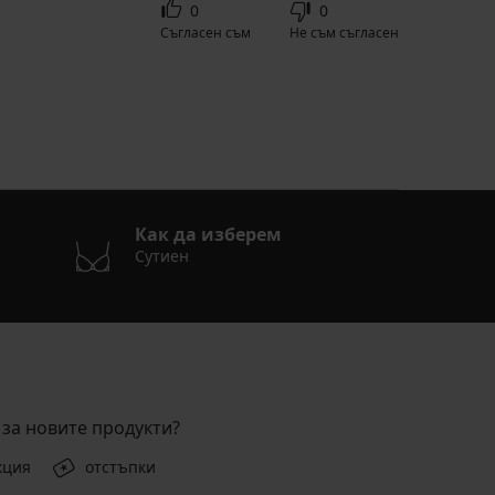
0
0
Съгласен съм
Не съм съгласен
Как да изберем
Сутиен
за новите продукти?
кция
отстъпки