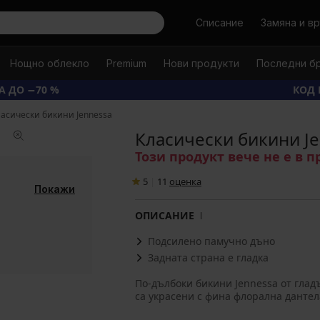
Търси
Списание
Замяна и в
Нощно облекло
Premium
Нови продукти
Последни б
А ДО −70 %
КОД 
ласически бикини Jennessa
Класически бикини J
Този продукт вече не е в 
5
|
11
oценка
Покажи
ОПИСАНИЕ
Подсилено памучно дъно
Задната страна е гладка
По-дълбоки бикини Jennessa от глад
са украсени с фина флорална дантел