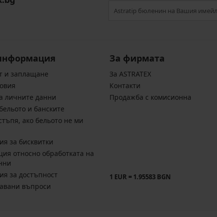
информация
За фирмата
т и заплащане
За ASTRATEX
овия
Контакти
а личните данни
Продажба с комисионна
бельото и банските
стъпя, ако бельото не ми
ия за бисквитки
ия относно обработката на
нни
ия за достъпност
1 EUR = 1.95583 BGN
давани въпроси