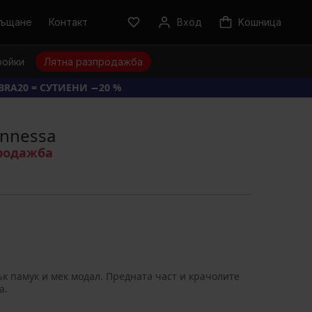
ръщане
Контакт
Вход
Kошница
ройки
Лятна разпродажба
BRA20 = СУТИЕНИ −20 %
ennessa
продажба
ък памук и мек модал. Предната част и крачолите
а.