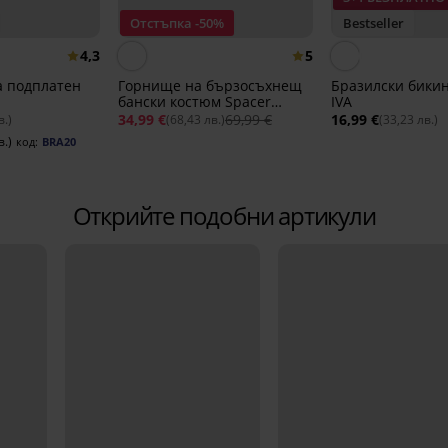
Отстъпка -50%
Bestseller
4,3
5
ta подплатен
Горнище на бързосъхнещ
Бразилски бикин
бански костюм Spacer
IVA
Flowerkiss
34,99 €
69,99 €
16,99 €
в.)
(68,43 лв.)
(33,23 лв.)
в.)
код:
BRA20
Открийте подобни артикули