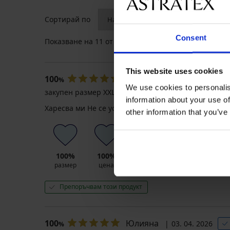
Сортирай по
Consent
Показване на
11
от 11 отзива
This website uses cookies
100
Юлияна
03. 04. 2026
%
We use cookies to personalis
закупен размер XXL
information about your use of
Харесва ми Не се усеща и създава през цялото р
other information that you’ve
100%
100%
100%
100%
размер
цена
качество
цвят
Препоръчвам този продукт
100
Юлияна
03. 04. 2026
%