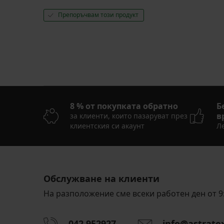
Препоръчвам този продукт
8 % от покупката обратно
Б
в
за клиенти, които пазаруват през
клиентския си акаунт
Ле
Обслужване на клиенти
На разположение сме всеки работен ден от 9:
042 952927
info@astrate