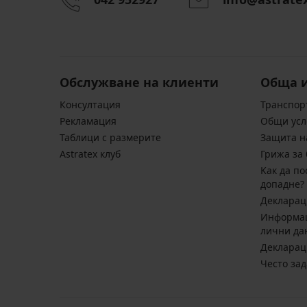
Обслужване на клиенти
Обща 
Консултация
Транспор
Pекламация
Общи усл
Таблици с размерите
Защита н
Astratex клуб
Грижа за 
Kак да по
допадне?
Декларац
Информац
лични да
Декларац
Често за