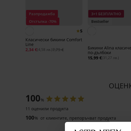
Разпродажба
3+1 БЕЗПЛАТНО
Отстъпка -70%
Bestseller
5
Класически бикини Comfort
Line
Бикини Alina класиче
2,34 €
7,79 €
(4,58 лв.)
по-дълбоки
15,99 €
(31,27 лв.)
ОЦЕНК
100
%
11 оценили продукта
100
%
от клиентите, препоръчват продукта