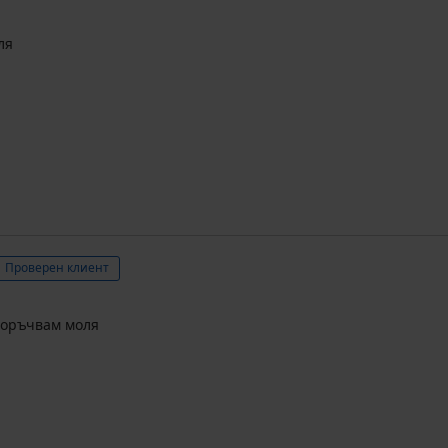
ля
Проверен клиент
поръчвам моля