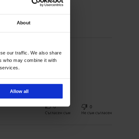
 'Консултация' за размер
About
se our traffic. We also share
ers who may combine it with
 services.
Allow all
0
0
Съгласен съм
Не съм съгласен