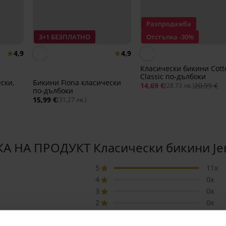
Разпродажба
3+1 БЕЗПЛАТНО
Отстъпка -30%
4,9
4,9
Класически бикини Cott
Classic по-дълбоки
ски,
Бикини Fiona класически
14,69 €
20,99 €
(28,73 лв.)
по-дълбоки
15,99 €
(31,27 лв.)
А НА ПРОДУКТ Класически бикини Je
5
11x
4
0x
3
0x
2
0x
1
0x