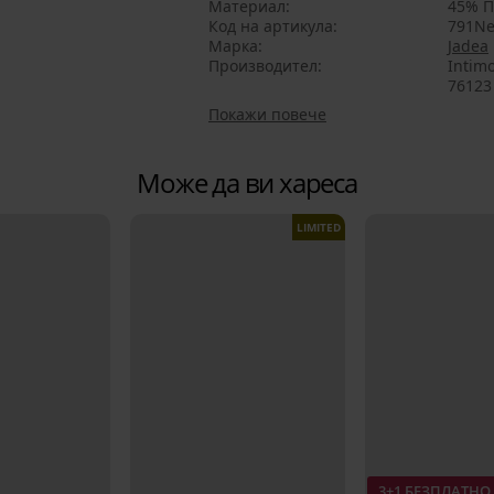
Материал
45% П
Код на артикула
791Ne
Марка
Jadea
Производител
Intimo
76123 
Покажи повече
Може да ви хареса
LIMITED
3+1 БЕЗПЛАТНО