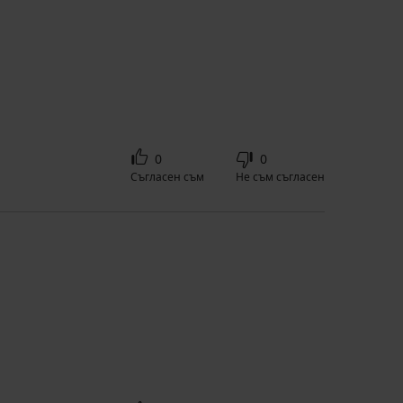
0
0
Съгласен съм
Не съм съгласен