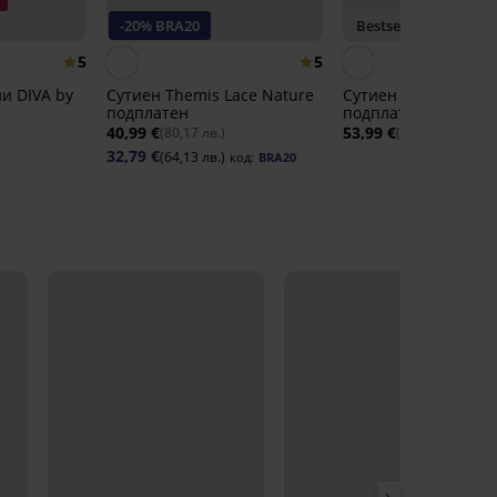
-20% BRA20
Bestseller
5
5
и DIVA by
Сутиен Themis Lace Nature
Сутиен Push Perfect
подплатен
подплатен
40,99 €
53,99 €
(80,17 лв.)
(105,60 лв.)
32,79 €
(64,13 лв.)
код:
BRA20