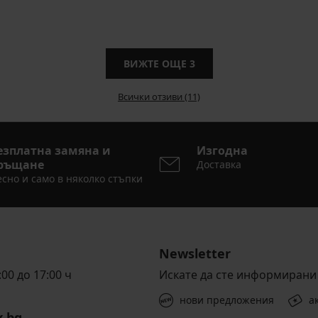
ВИЖТЕ ОЩЕ
3
Всички отзиви (11)
езплатна замяна и
Изгодна
ръщане
Доставка
сно и само в няколко стъпки
Newsletter
00 до 17:00 ч
Искате да сте информирани 
нови предложения
а
x.bg