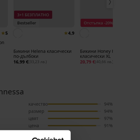
3+1 БЕЗПЛАТНО
Bestseller
Отстъпка -20%
5
4,9
on
Бикини Helena класически
Бикини Honey H36
по-дълбоки
класически XL
16,99 €
20,79 €
25,99 €
(33,23 лв.)
(40,66 лв.)
nnessa
качество
94%
размер
94%
цвят
97%
цена
91%