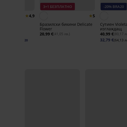
20
3+1 БЕЗПЛАТНО
-20% BRA20
4,9
5
cer Flexicup
Бразилски бикини Delicate
Сутиен Viole
h II
Flower
изглаждащ
20,99 €
40,99 €
17 лв.)
(41,05 лв.)
(80,17 л
32,79 €
13 лв.)
(64,13 л
код:
BRA20