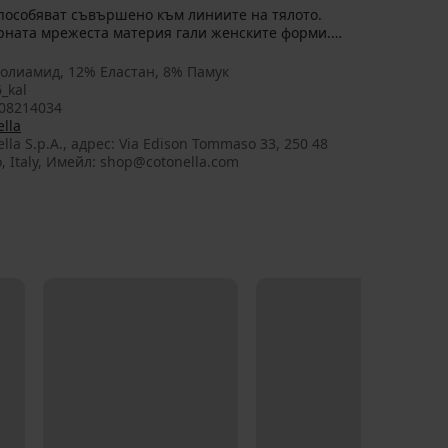
способяват съвършено към линиите на тялото.
рната мрежеста материя гали женските форми.
олиамид, 12% Еластан, 8% Памук
_kal
08214034
lla
lla S.p.A., aдрес: Via Edison Tommaso 33, 250 48
o, Italy, Имейл: shop@cotonella.com