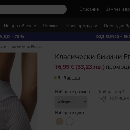
Търси
Списание
Замяна и в
Нощно облекло
Premium
Нови продукти
Последни б
А ДО −70 %
КОД SUN20 = Е
ласически бикини Eterea
Класически бикини Et
16,99 €
(33,23 лв.)
промоц
5
|
5
oценка
Изберете размер
Кой размер?
Таблица с
Изберете цвят: