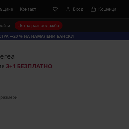
ръщане
Контакт
Вход
Kошница
ройки
Лятна разпродажба
КСТРА −20 % НА НАМАЛЕНИ БАНСКИ
erea
ия
3+1 БЕЗПЛАТНО
 размери