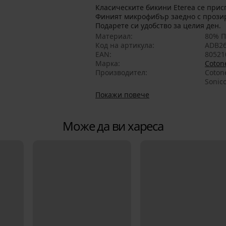
Класическите бикини Eterea се при
Финият микрофибър заедно с прози
Подарете си удобство за целия ден.
Материал
80% П
Код на артикула
ADB26
EAN
80521
Марка
Cotone
Производител
Cotone
Sonic
Покажи повече
Може да ви хареса