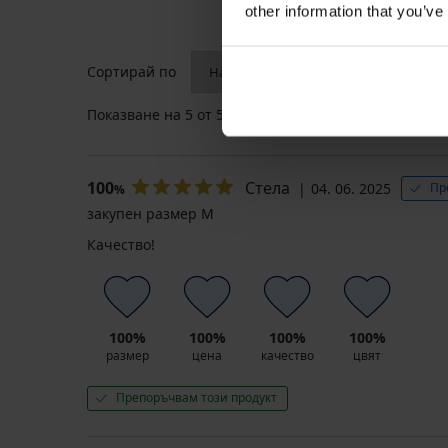
other information that you’ve
Сортирай по
Показване на
5
от 5 отзива
100
Стела
04. 06. 2025
Пр
%
закупен размер M
Качество!
100%
100%
100%
100%
размер
цена
качество
цвят
Препоръчвам този продукт