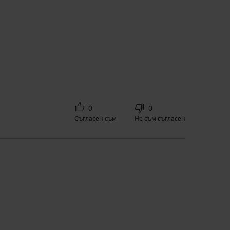
0
0
Съгласен съм
Не съм съгласен