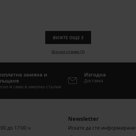
ВИЖТЕ ОЩЕ
3
Всички отзиви (5)
езплатна замяна и
Изгодна
ръщане
Доставка
сно и само в няколко стъпки
Newsletter
00 до 17:00 ч
Искате да сте информирани 