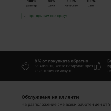
100%
80%
100%
100%
размер
цена
качество
цвят
Препоръчвам този продукт
8 % от покупката обратно
Б
в
за клиенти, които пазаруват през
клиентския си акаунт
Ле
Обслужване на клиенти
На разположение сме всеки работен ден от 9: