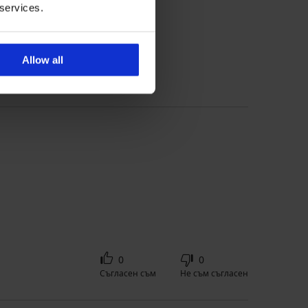
 services.
 'Консултация' за размер
Allow all
0
0
Съгласен съм
Не съм съгласен