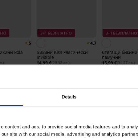
ТНО
3+1 БЕЗПЛАТНО
3+1 БЕЗПЛАТНО
5
4,7
икини Pola
Бикини Kiss класически
Стягащи бикини
Invisible
памучни
14,99 €
15,99 €
в.)
(29,32 лв.)
(31,27 лв.)
Details
КА НА ПРОДУКТ Класически бикини E
5
5x
4
0x
e content and ads, to provide social media features and to analy
3
0x
2
0x
 our site with our social media, advertising and analytics partn