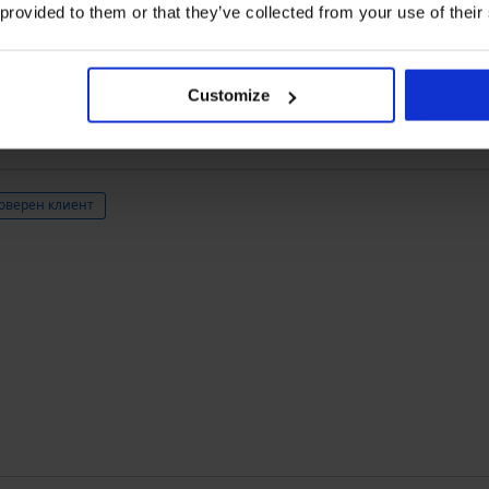
1
0x
 provided to them or that they’ve collected from your use of their
Закупен след
Customize
оверен клиент