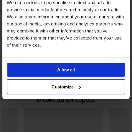
We use cookies to personalise content and ads, to
provide social media features and to analyse our traffic.
We also share information about your use of our site with
Бикини Katia
Бикини Vija
Бикини Ammy
our social media, advertising and analytics partners who
класически
класически по-
класически
may combine it with other information that you’ve
дълбоки
15,59 €
(30,49 лв.)
11,19 €
(21,89 лв.)
provided to them or that they’ve collected from your use
18,99 €
(37,14 лв.)
of their services.
ОПИСАНИЕ
ТРАНСПОРТ И ПЛАЩАНЕ
Allow all
СМЯНА
ПОДДРЪЖКА И ПРАНЕ
Customize
Може да ви хареса