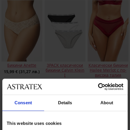
Бикини Anette
3PACK класически
Класически бикини
бикини Calvin Klein
Hailee Merlot с по-
15,99 €
(31,27 лв.)
I
висока талия
53,99 €
(105,60 лв.)
17,49 €
(34,21 лв.)
Consent
Details
About
This website uses cookies