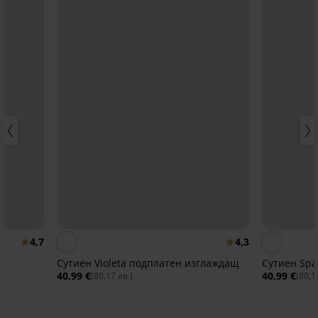
4,7
4,3
Сутиен Violeta подплатен изглаждащ
Сутиен Spac
40,99 €
40,99 €
(80,17 лв.)
(80,1