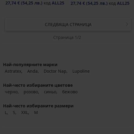
27,74 €
(54,25 лв.)
код
ALL25
27,74 €
(54,25 лв.)
код
ALL25
СЛЕДВАЩА СТРАНИЦА
Страница 1/2
Най-популярните марки
Astratex
Anda
Doctor Nap
Lupoline
Най-често избираните цветове
черно
розово
синьо
бежово
Най-често избираните размери
L
S
XXL
M