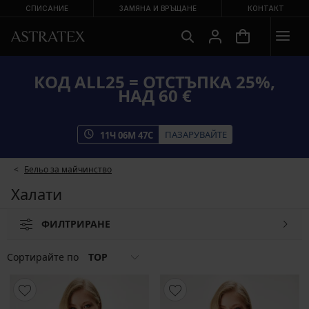
СПИСАНИЕ
ЗАМЯНА И ВРЪЩАНЕ
КОНТАКТ
КОД ALL25 = ОТСТЪПКА 25%,
НАД 60 €
ПАЗАРУВАЙТЕ
11
Ч
06
М
46
С
Бельо за майчинство
Халати
ФИЛТРИРАНЕ
Сортирайте по
TOP