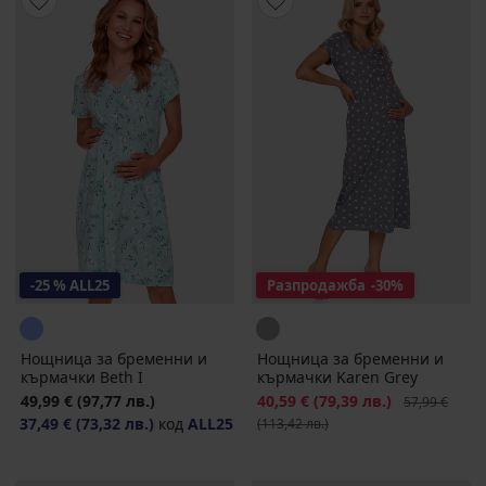
-25 % ALL25
Разпродажба
-30%
Нощница за бременни и
Нощница за бременни и
кърмачки Beth I
кърмачки Karen Grey
49,99 €
(97,77 лв.)
Намаление
40,59 €
(79,39 лв.)
Първоначалн
57,99 €
37,49 €
(73,32 лв.)
код
ALL25
(113,42 лв.)