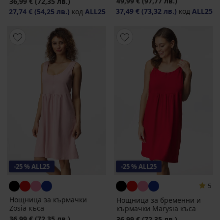
49,99 €
(97,77 лв.)
36,99 €
(72,35 лв.)
37,49 €
(73,32 лв.)
код
ALL25
27,74 €
(54,25 лв.)
код
ALL25
-25 % ALL25
-25 % ALL25
5
Нощница за кърмачки
Нощница за бременни и
Zosia къса
кърмачки Marysia къса
36,99 €
(72,35 лв.)
36,99 €
(72,35 лв.)