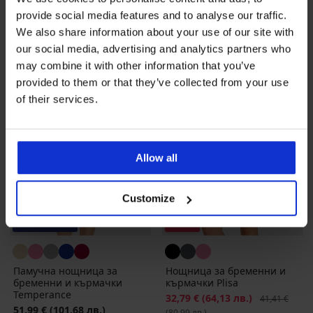
38,99 €
(76,26 лв.)
код
ALL25
provide social media features and to analyse our traffic.
We also share information about your use of our site with
our social media, advertising and analytics partners who
may combine it with other information that you’ve
provided to them or that they’ve collected from your use
of their services.
Allow all
Customize
-25 % ALL25
-21%
Памучна нощница за
Нощница за бременни и
бременни и кърмачки
кърмачки Plisa
Temperance
Намаление
32,79 €
(64,13 лв.)
Първоначалн
41,41 €
51,99 €
(101,68 лв.)
(80,99 лв.)