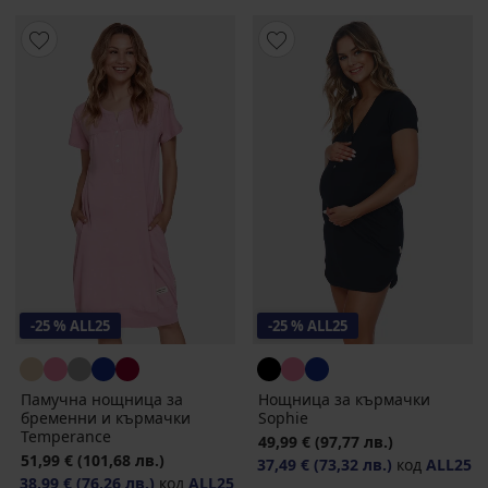
-25 % ALL25
-25 % ALL25
Памучна нощница за
Нощница за кърмачки
бременни и кърмачки
Sophie
Temperance
49,99 €
(97,77 лв.)
51,99 €
(101,68 лв.)
37,49 €
(73,32 лв.)
код
ALL25
38,99 €
(76,26 лв.)
код
ALL25