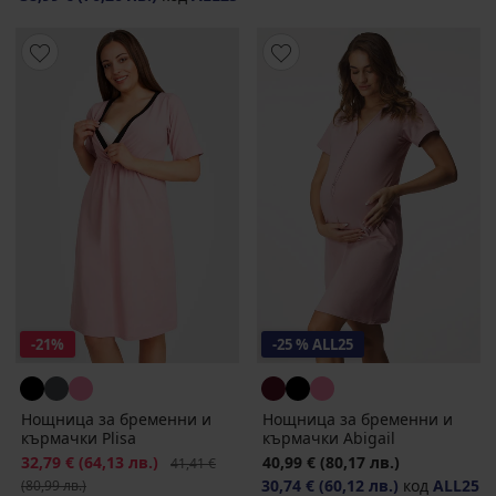
-21%
-25 % ALL25
Нощница за бременни и
Нощница за бременни и
кърмачки Plisa
кърмачки Abigail
Намаление
32,79 €
(64,13 лв.)
Първоначална цена
40,99 €
(80,17 лв.)
41,41 €
30,74 €
(60,12 лв.)
код
ALL25
(80,99 лв.)