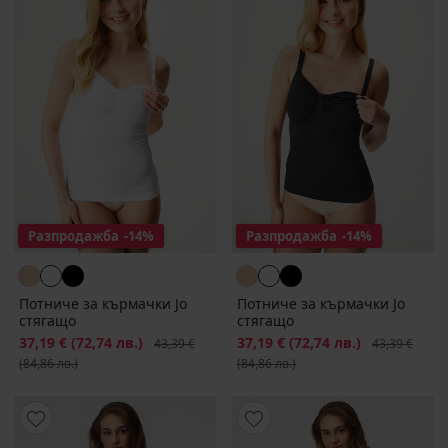
Разпродажба
-14%
Разпродажба
-14%
Потниче за кърмачки Jo
Потниче за кърмачки Jo
стягащо
стягащо
Намаление
37,19 €
(72,74 лв.)
Първоначална цена
Намаление
37,19 €
(72,74 лв.)
Първоначалн
43,39 €
43,39 €
(84,86 лв.)
(84,86 лв.)