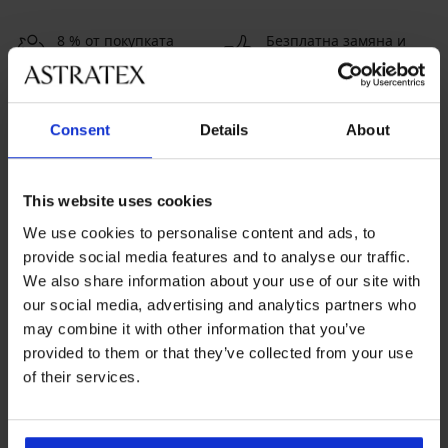
8 % от покупката
Безплатна замяна и
обратно
връщане
Изгодна
Как да изберем
Consent
Details
About
Обслужване на клиенти
This website uses cookies
На разположение сме всеки работен ден от 9:00 до 17:00
We use cookies to personalise content and ads, to
ч
provide social media features and to analyse our traffic.
042 952927
We also share information about your use of our site with
info@astratex.bg
our social media, advertising and analytics partners who
may combine it with other information that you’ve
provided to them or that they’ve collected from your use
Newsletter
of their services.
Абонирайте се за нюзлетъра ни и получете най-
добрите оферти.