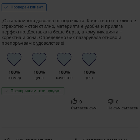
Проверен клиент
„Останах много доволна от поръчката! Качеството на клина е
страхотно – стои стилно, материята е удобна и приляга
перфектно. Доставката беше бърза, а комуникацията –
коректна и ясна. Определено бих пазарувала отново и
препоръчвам с удоволствие!
100%
100%
100%
100%
размер
цена
качество
цвят
Препоръчвам този продукт
0
0
Съгласен съм
Не съм съгласен