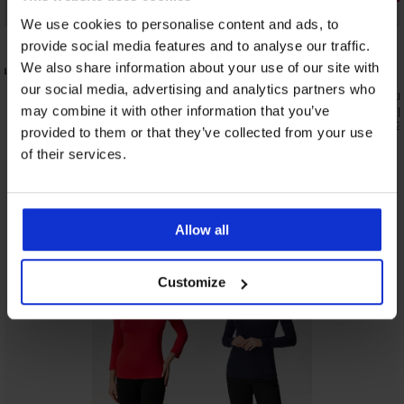
Bestseller
Bestseller
We use cookies to personalise content and ads, to
4,3
4,4
provide social media features and to analyse our traffic.
We also share information about your use of our site with
глаждащ
Стягащи бикини Simple Push-Up с
висока талия
our social media, advertising and analytics partners who
Класически
16,99 €
(33,23 лв.)
широки ст
may combine it with other information that you’ve
15,99 €
(31,2
provided to them or that they’ve collected from your use
of their services.
От същата колекция
Покажи
Allow all
Customize