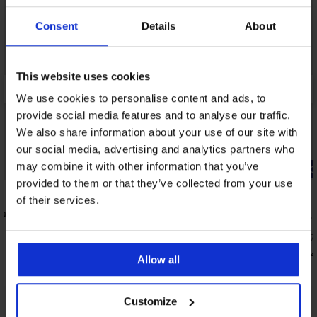
Consent
Details
About
This website uses cookies
We use cookies to personalise content and ads, to
provide social media features and to analyse our traffic.
We also share information about your use of our site with
our social media, advertising and analytics partners who
may combine it with other information that you’ve
-20% GET20
-20% GET20
provided to them or that they’ve collected from your use
3,5
5
of their services.
ature
Смаляващ с
Minimizer
Сутиен Elegancе неподплатен
49,99 €
(97,7
47,99 €
(93,86 лв.)
39,99 €
(78,2
Allow all
38,39 €
(75,08 лв.)
код:
GET20
Customize