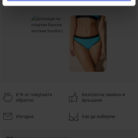
От същата колекция
Покажи
8 % от покупката
Безплатна замяна и
обратно
връщане
Изгодна
Как да изберем