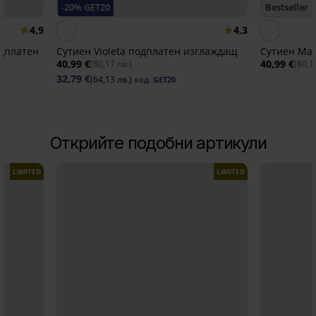
-20% GET20
Bestseller
4,9
4,3
одплатен
Сутиен Violeta подплатен изглаждащ
Сутиен Mai
40,99 €
40,99 €
(80,17 лв.)
(80,1
32,79 €
(64,13 лв.)
код:
GET20
Открийте подобни артикули
LIMITED
LIMITED