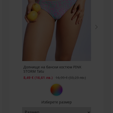
Долнище на бански костюм PINK
STORM Tatu
Намаление
Първоначална цена
8,49 €
(16,61 лв.)
16,99 €
(33,23 лв.)
Изберете размер