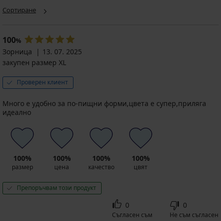
Сортиране
100
%
Зорница
13. 07. 2025
закупен размер XL
Проверен клиент
Много е удобно за по-пищни форми,цвета е супер,приляга
идеално
100%
100%
100%
100%
размер
цена
качество
цвят
Препоръчвам този продукт
0
0
Съгласен съм
Не съм съгласен