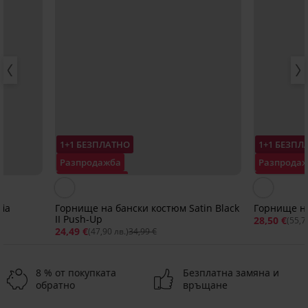
1+1 БЕЗПЛАТНО
1+1 БЕЗПЛ
Разпродажба
Разпрода
Отстъпка -30%
Отстъпка 
fia
Горнище на бански костюм Satin Black
Горнище на
II Push-Up
28,50 €
(55,7
24,49 €
(47,90 лв.)
34,99 €
8 % от покупката
Безплатна замяна и
обратно
връщане