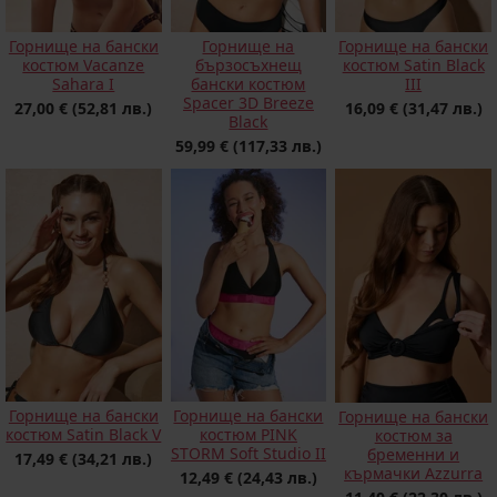
Горнище на бански
Горнище на
Горнище на бански
костюм Vacanze
бързосъхнещ
костюм Satin Black
Sahara I
бански костюм
III
Spacer 3D Breeze
27,00 €
(52,81 лв.)
16,09 €
(31,47 лв.)
Black
59,99 €
(117,33 лв.)
Горнище на бански
Горнище на бански
Горнище на бански
костюм Satin Black V
костюм PINK
костюм за
STORM Soft Studio II
бременни и
17,49 €
(34,21 лв.)
кърмачки Azzurra
12,49 €
(24,43 лв.)