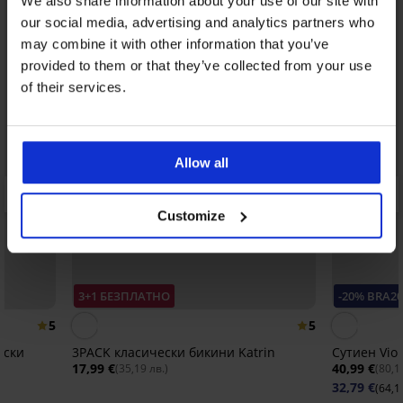
We also share information about your use of our site with
our social media, advertising and analytics partners who
may combine it with other information that you’ve
provided to them or that they’ve collected from your use
of their services.
Allow all
Customize
3+1 БЕЗПЛАТНО
-20% BRA20
5
5
нски
3PACK класически бикини Katrin
Сутиен Vio
17,99 €
40,99 €
(35,19 лв.)
(80,1
32,79 €
(64,1