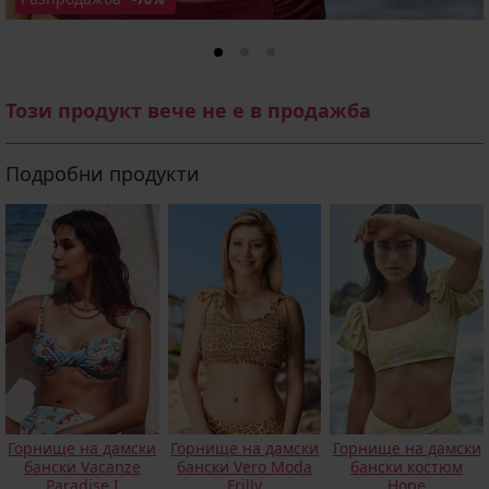
Този продукт вече не е в продажба
Подробни продукти
Горнище на дамски
Горнище на дамски
Горнище на дамски
бански Vacanze
бански Vero Moda
бански костюм
Paradise I
Frilly
Hope