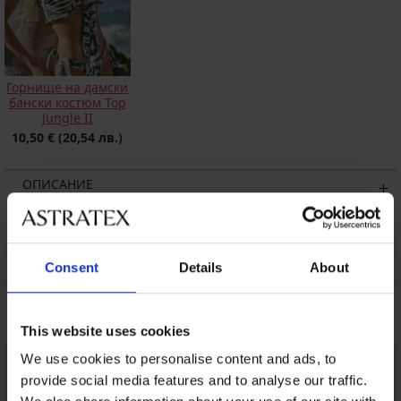
Горнище на дамски
бански костюм Top
Jungle II
10,50 €
(20,54 лв.)
ОПИСАНИЕ
ТРАНСПОРТ И ПЛАЩАНЕ
СМЯНА
ПОДДРЪЖКА И ПРАНЕ
Consent
Details
About
Може да ви хареса
This website uses cookies
LIMITED
We use cookies to personalise content and ads, to
provide social media features and to analyse our traffic.