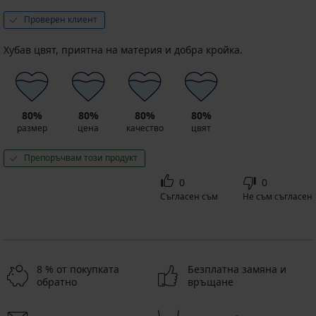
Проверен клиент
Хубав цвят, приятна на материя и добра кройка.
80%
80%
80%
80%
размер
цена
качество
цвят
Препоръчвам този продукт
0
0
Съгласен съм
Не съм съгласен
8 % от покупката
Безплатна замяна и
обратно
връщане