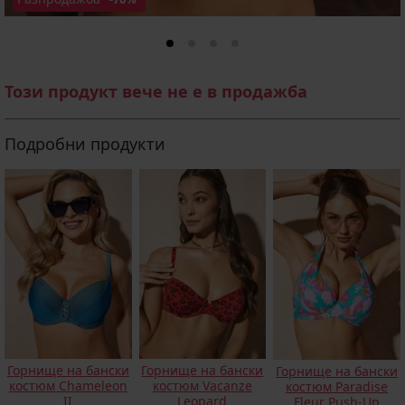
Този продукт вече не е в продажба
Подробни продукти
Горнище на бански
Горнище на бански
Горнище на бански
костюм Chameleon
костюм Vacanze
костюм Paradise
II
Leopard
Fleur Push-Up