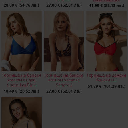
28,00 €
(54,76 лв.)
27,00 €
(52,81 лв.)
41,99 €
(82,13 лв.)
Горнище на бански
Горнище на бански
Горнище на дамски
костюм от две
костюм Vacanze
бански Lili
части Lya Blue
Sahara I
51,79 €
(101,29 лв.)
10,49 €
(20,52 лв.)
27,00 €
(52,81 лв.)