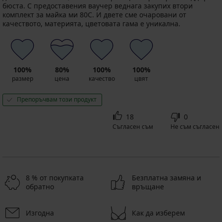
бюста. С предоставения ваучер веднага закупих втори
комплект за майка ми 80С. И двете сме очаровани от
качеството, материята, цветовата гама е уникална.
100%
80%
100%
100%
размер
цена
качество
цвят
Препоръчвам този продукт
18
0
Съгласен съм
Не съм съгласен
8 % от покупката
Безплатна замяна и
обратно
връщане
Изгодна
Как да изберем