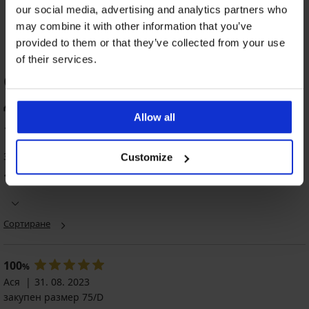
49,99 €
(97,77 лв.)
our social media, advertising and analytics partners who
may combine it with other information that you’ve
provided to them or that they’ve collected from your use
of their services.
ОЦЕНКА НА ПРОДУКТ Горнище на
дамски бански костюм Aqua Villa
-20%
Allow all
-20 % SUN20
100
%
3 оценили продукта
Customize
Дамски
100
%
от клиентите, препоръчват продукта
танкини
Elsa
Намаление
85,58 €
(167,38
Сортиране
лв.)
Първоначална цена
106,98
€
100
%
(209,24
Ася
31. 08. 2023
лв.)
закупен размер 75/D
68,46