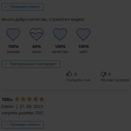
€
(133,90
Проверен клиент
лв.)
код
Много добро качество, страхотен модел!
SUN20
100%
60%
100%
100%
размер
цена
качество
цвят
Препоръчвам този продукт
0
0
Съгласен съм
Не съм съгласен
100
%
Елена
27. 08. 2023
закупен размер 70/C
Проверен клиент