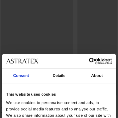
Consent
Details
About
Bestseller
This website uses cookies
4,3
We use cookies to personalise content and ads, to
Сутиен Violeta подплатен изглаждащ
provide social media features and to analyse our traffic.
40,99 €
(80,17 лв.)
Сутиен Spacer 3D Lad
We also share information about your use of our site with