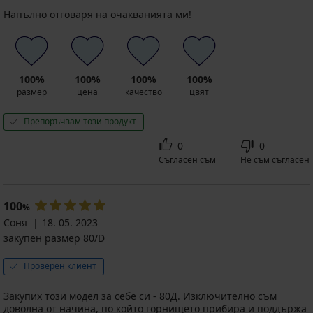
Напълно отговаря на очакванията ми!
100%
100%
100%
100%
размер
цена
качество
цвят
Препоръчвам този продукт
0
0
Съгласен съм
Не съм съгласен
100
%
Соня
18. 05. 2023
закупен размер 80/D
Проверен клиент
Закупих този модел за себе си - 80Д. Изключително съм
доволна от начина, по който горнището прибира и поддържа