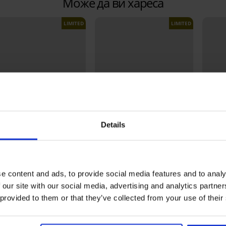
Може да ви хареса
LIMITED
LIMITED
Details
тстъпка -40%
Отстъпка -50%
Bests
5
5
e content and ads, to provide social media features and to analy
 our site with our social media, advertising and analytics partn
Горнище на бързосъхнещ
Сутиен 
бански костюм Spacer
подпл
 provided to them or that they’ve collected from your use of their
ски шорти MEN-A Johny
Flowerkiss
34,99 €
69,99 €
20,99 
(68,43 лв.)
99 €
24,99 €
(29,32 лв.)