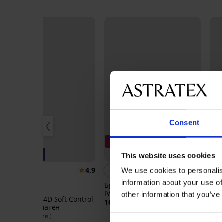
Consent
3+1 БЕЗПЛАТНО
-20% BRA20
Bestseller
О
This website uses cookies
4,9
5
We use cookies to personalis
information about your use of
Бразилски бикини DIVA by
IVA
other information that you’ve
Сутиен Maia 4D Soft Control
Бан
16,99 €
(33,23 лв.)
Deluxe подплатен
14,
40,99 €
(80,17 лв.)