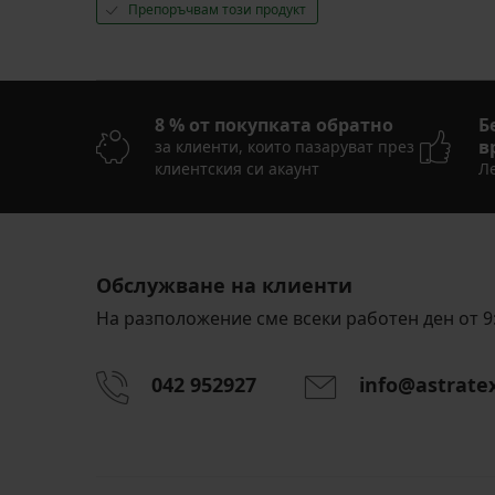
Препоръчвам този продукт
8 % от покупката обратно
Б
в
за клиенти, които пазаруват през
клиентския си акаунт
Ле
Обслужване на клиенти
На разположение сме всеки работен ден от 9:
042 952927
info@astrate