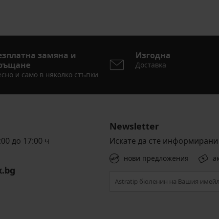
езплатна замяна и
Изгодна
ръщане
Доставка
сно и само в няколко стъпки
Newsletter
00 до 17:00 ч
Искате да сте информирани 
нови предложения
а
x.bg