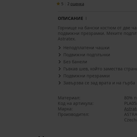
5
|
2
oценка
ОПИСАНИЕ
Горнище на бански костюм от две час
подвижни презрамки. Меките подплъ
Astratex.
Неподплатени чашки
Подвижни подплънки
Без банели
Гъвкав шев, който замества стра
Подвижни презрамки
Завързва се зад врата и на гърба
Материал
80% п
Код на артикула
PLA05
Марка
Astrat
Производител
ASTRA
Czech