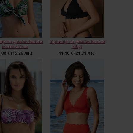
ще на дамски бански
Горнище на дамски бански
костюм Viola
Sibyl
7,80 €
(15,26 лв.)
11,10 €
(21,71 лв.)