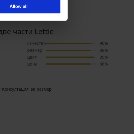
Allow all
е части Lettie
качество
90%
размер
88%
цвят
95%
цена
88%
 'Консултация' за размер