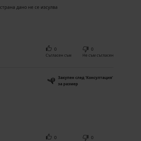
страна дано не се изсулва
0
0
Съгласен съм
Не съм съгласен
Закупен след 'Консултация'
за размер
0
0