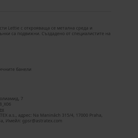
ти Lettie с открояваща се метална среда и
нки са подвижни. Създадено от специалистите на
ничните банели
олиамид, 7
8_X06
ex
TEX a.s., aдрес: Na Maninách 315/4, 17000 Praha,
ia, Имейл: gpsr@astratex.com