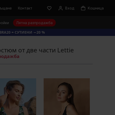
ръщане
Контакт
Вход
Kошница
ройки
Лятна разпродажба
BRA20 = СУТИЕНИ −20 %
стюм от две части Lettie
продажба