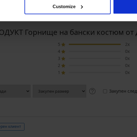
Customize
ДУКТ Горнище на бански костюм от дв
5
2x
4
0x
3
0x
2
0x
1
0x
Закупен след
рен клиент