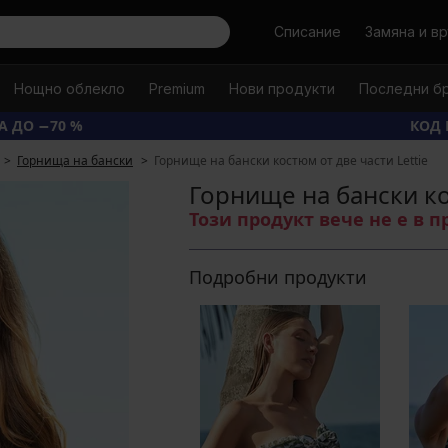
Търси
Списание
Замяна и в
Нощно облекло
Premium
Нови продукти
Последни б
А ДО −70 %
КОД 
Горнища на бански
Горнище на бански костюм от две части Lettie
Горнище на бански ко
Този продукт вече не е в 
Подробни продукти