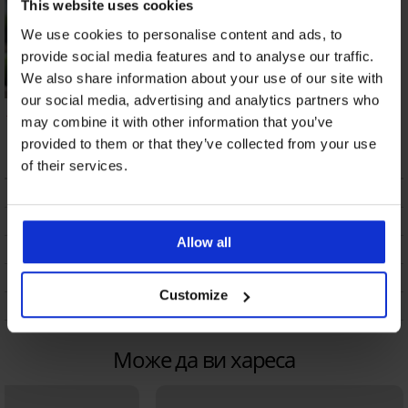
This website uses cookies
We use cookies to personalise content and ads, to
provide social media features and to analyse our traffic.
We also share information about your use of our site with
our social media, advertising and analytics partners who
Горнище на дамски
may combine it with other information that you’ve
бански Stella Lila
provided to them or that they’ve collected from your use
13,50 €
(26,40 лв.)
of their services.
ОПИСАНИЕ
ТРАНСПОРТ И ПЛАЩАНЕ
Allow all
СМЯНА
ПОДДРЪЖКА И ПРАНЕ
Customize
ЗА МАРКАТА
Може да ви хареса