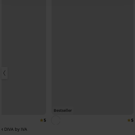
Bestseller
5
5
и DIVA by IVA