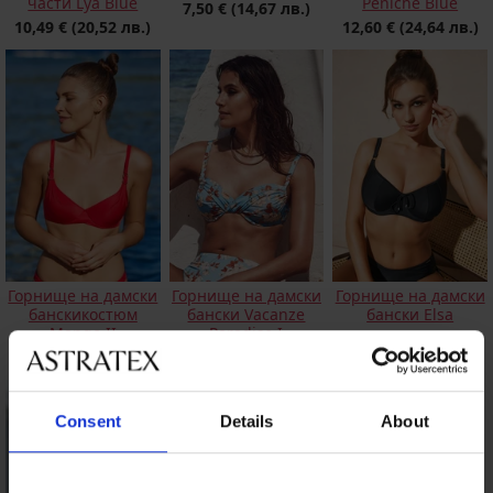
части Lya Blue
Peniche Blue
7,50 €
(14,67 лв.)
10,49 €
(20,52 лв.)
12,60 €
(24,64 лв.)
Горнище на дамски
Горнище на дамски
Горнище на дамски
банскикостюм
бански Vacanze
бански Elsa
Mango II
Paradise I
19,80 €
(38,73 лв.)
11,10 €
(21,71 лв.)
29,70 €
(58,09 лв.)
Consent
Details
About