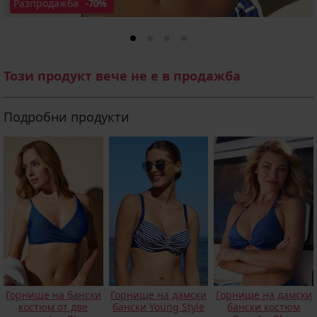
Разпродажба
-70%
Този продукт вече не е в продажба
Подробни продукти
Горнище на бански
Горнище на дамски
Горнище на дамски
костюм от две
бански Young Style
бански костюм