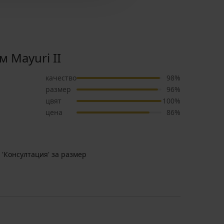
 Mayuri II
качество
98%
размер
96%
цвят
100%
цена
86%
 'Консултация' за размер