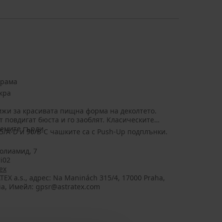
арама
икра
рижи за красивата пищна форма на деколтето.
лемите гърди.
85/A-D и 90/B-C чашките са с Push-Up подплънки.
олиамид, 7
i02
ex
TEX a.s., aдрес: Na Maninách 315/4, 17000 Praha,
ia, Имейл: gpsr@astratex.com