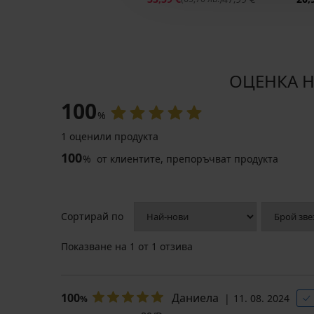
ОЦЕНКА НА
100
%
1 оценили продукта
-25 % ALL25
-25 % ALL25
100
%
от клиентите, препоръчват продукта
4,3
Самозалепващи
Триъгълни
подплънки
подплънки
Сортирай по
от
от
пяна
пяна
за
Показване на
1
от 1 отзива
12,99
бански
€
18,99
(25,41
€
лв.)
100
Даниела
11. 08. 2024
%
(37,14
9,74
лв.)