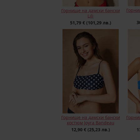
Горни
Горнище на дамски бански
Lili
3
51,79 €
(101,29 лв.)
Горнище на дамски бански
Горни
костюм Joyra Bandeau
12,90 €
(25,23 лв.)
1