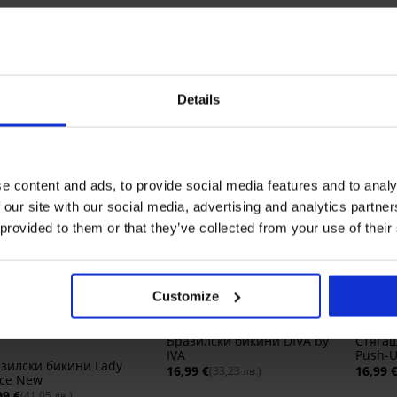
Може да ви хареса
Details
e content and ads, to provide social media features and to analy
 our site with our social media, advertising and analytics partn
 provided to them or that they’ve collected from your use of their
+1 БЕЗПЛАТНО
3+1 БЕЗПЛАТНО
3+1 
stseller
Bestseller
Bests
Customize
5
5
Бразилски бикини DIVA by
Стяга
IVA
Push-U
зилски бикини Lady
16,99 €
16,99 
(33,23 лв.)
ce New
99 €
(41,05 лв.)