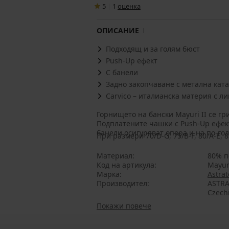
5
|
1
oценка
ОПИСАНИЕ
Подходящ и за голям бюст
Push-Up ефект
С банели
Задно закопчаване с метална кат
Carvico – италианска материя с л
Горнището на бански Mayuri II се г
Подплатените чашки с Push-Up ефект повдигат бюста и го заоблят. Класическите
банели осигуряват опора и на по-го
При размери 70/D-G, 75/B-F, 80/A-E, 
Материал
80% п
Код на артикула
Mayur
Марка
Astrat
Производител
ASTRA
Czech
Покажи повече