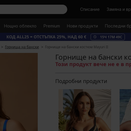
Търси
Списание
Замяна и в
Нощно облекло
Premium
Нови продукти
Последни б
КОД ALL25 = ОТСТЪПКА 25%, НАД 60 €
15
Ч
17
М
48
С
Горнища на бански
Горнище на бански костюм Mayuri II
Горнище на бански ко
Този продукт вече не е в 
Подробни продукти