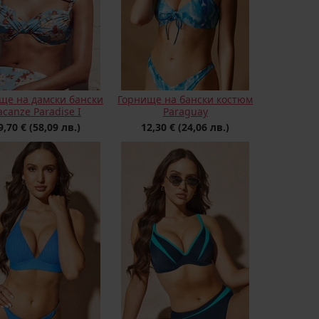
ще на дамски бански
Горнище на бански костюм
acanze Paradise I
Paraguay
9,70 €
(58,09 лв.)
12,30 €
(24,06 лв.)