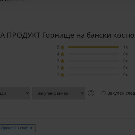
 ПРОДУКТ Горнище на бански костюм
5
1x
4
0x
3
0x
2
0x
1
0x
Закупен след
Проверен клиент