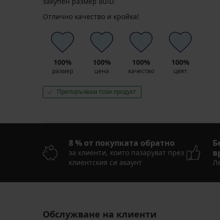
закупен размер 80/D
€
14,24
(19,05
Отлично качество и кройка!
€
лв.)
(27,85
код
лв.)
ALL25
код
ALL25
100%
100%
100%
100%
размер
цена
качество
цвят
Препоръчвам този продукт
8 % от покупката обратно
Б
в
за клиенти, които пазаруват през
клиентския си акаунт
Ле
Обслужване на клиенти