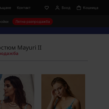
ръщане
Контакт
Вход
Kошница
ройки
Лятна разпродажба
стюм Mayuri II
продажба