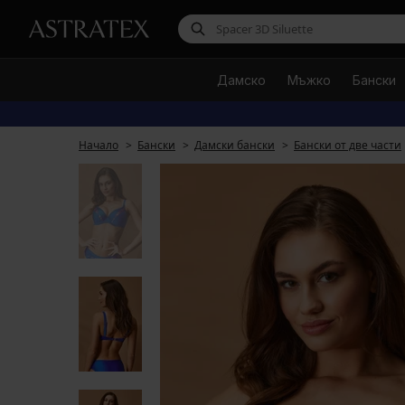
Дамско
Мъжко
Бански
Начало
Бански
Дамски бански
Бански от две части