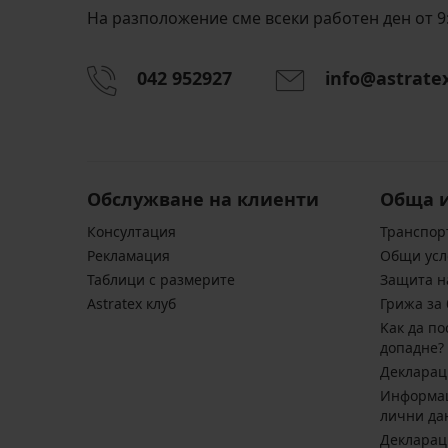
На разположение сме всеки работен ден от 9:
042 952927
info@astrate
Обслужване на клиенти
Обща 
Консултация
Транспор
Pекламация
Общи усл
Таблици с размерите
Защита н
Astratex клуб
Грижа за 
Kак да по
допадне?
Декларац
Информац
лични да
Декларац