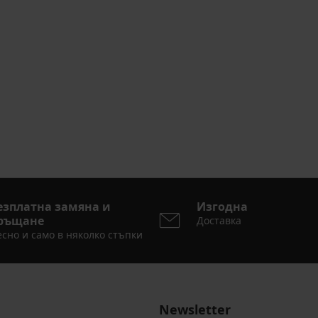
езплатна замяна и
Изгодна
ръщане
Доставка
сно и само в няколко стъпки
Newsletter