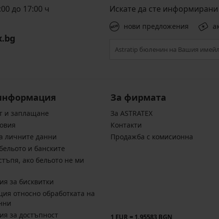
00 до 17:00 ч
Искате да сте информирани 
нови предложения
а
x.bg
информация
За фирмата
т и заплащане
За ASTRATEX
овия
Контакти
а личните данни
Продажба с комисионна
бельото и банските
стъпя, ако бельото не ми
ия за бисквитки
ия относно обработката на
нни
ия за достъпност
1 EUR = 1.95583 BGN