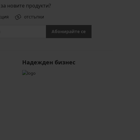
за новите продукти?
кция
отстъпки
Абонирайте се
Надежден бизнес