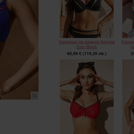
Горнище на дамски бански
Горни
Ezer Black
V
60,99 €
(119,29 лв.)
2