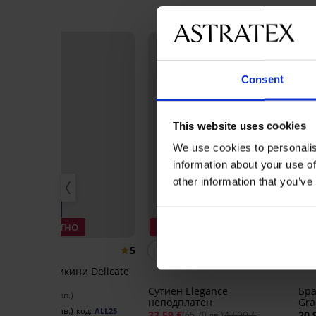
Consent
This website uses cookies
We use cookies to personalis
information about your use of
other information that you’ve
-25% ALL25
3
3+1 БЕЗПЛАТНО
Отстъпка -30%
Be
5
5
Бразилски бикини Delicate
Flower
Сутиен Elegancе
Бра
20,99 €
(41,05 лв.)
неподплатен
Gra
15,74 €
(30,78 лв.)
код:
ALL25
33,59 €
47,99 €
20,
(65,70 лв.)