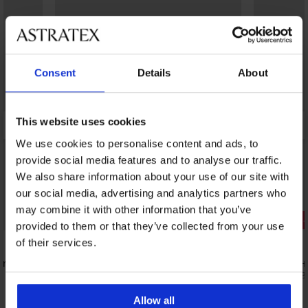
Consent
Details
About
This website uses cookies
We use cookies to personalise content and ads, to
provide social media features and to analyse our traffic.
We also share information about your use of our site with
our social media, advertising and analytics partners who
may combine it with other information that you’ve
Отстъпка -30%
Отстъпка 
provided to them or that they’ve collected from your use
of their services.
ricot
Бански костюм от две части Apricot
Горнище на
Dream II Push-Up
19,59 €
(38,3
72,08 €
(140,98 лв.)
102,98 €
Allow all