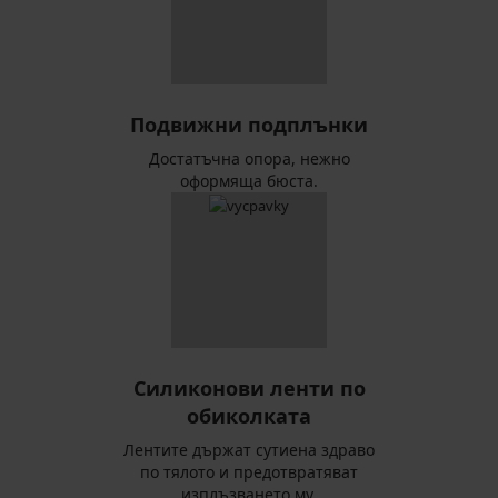
Подвижни подплънки
Достатъчна опора, нежно
оформяща бюста.
Силиконови ленти по
обиколката
Лентите държат сутиена здраво
по тялото и предотвратяват
изплъзването му.