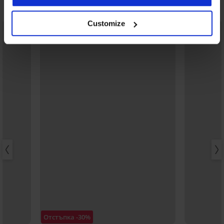
Открийте подобни артикули
Customize
LIMITED
LIMITED
Отстъпка -30%