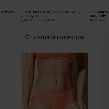
VA by IVA
Бански костюм от две части DIVA by
Горнище на
IVA Babydoll
Burgundy
66,48 €
65,99 €
(130,02 лв.)
94,98 €
(129,
От същата колекция
Разпродажба
-70%
1+1 БЕЗПЛАТНО
5
Горнище
на
бански
костюм
Lia
II
Намаление
25,20
€