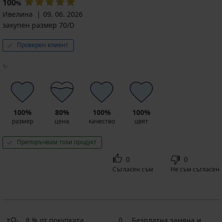
100
%
Ивелина
09. 06. 2026
закупен размер 70/D
Проверен клиент
✨
100%
80%
100%
100%
размер
цена
качество
цвят
Препоръчвам този продукт
0
0
Съгласен съм
Не съм съгласен
8 % от покупката
Безплатна замяна и