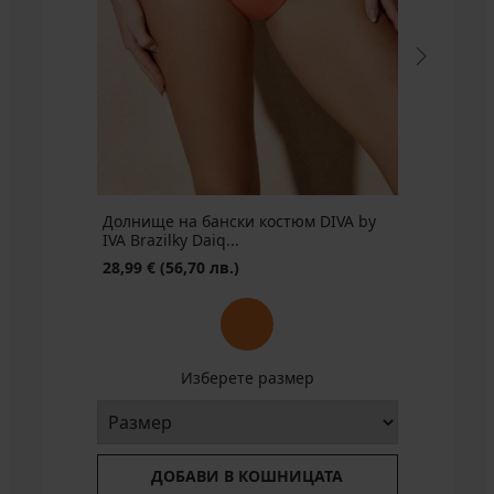
(49,29
лв.)
Първоначална цена
84,36
€
(164,99
лв.)
Долнище на бански костюм DIVA by
IVA Brazilky Daiq...
28,99 €
(56,70 лв.)
Изберете размер
ДОБАВИ В КОШНИЦАТА