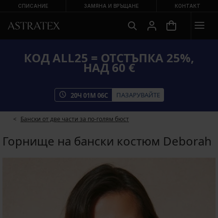
СПИСАНИЕ
ЗАМЯНА И ВРЪЩАНЕ
КОНТАКТ
КОД ALL25 = ОТСТЪПКА 25%,
НАД 60 €
ПАЗАРУВАЙТЕ
20
Ч
01
М
05
С
Бански от две части за по-голям бюст
Горнище на бански костюм Deborah