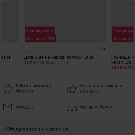
Разпродажба
Разпрода
Отстъпка -70%
Отстъпка 
5
isa N
Долнище на бански костюм Celia
Горнище на
части Lya B
13,50 €
(26,40 лв.)
45,50 €
10,49 €
(20,5
8 % от покупката
Безплатна замяна и
обратно
връщане
Изгодна
Как да изберем
Разпродажба
Разпродажба
Разпродажба
-70%
-50%
-70%
ITED
IMITED
Обслужване на клиенти
Горнище
Горнище
PREMIUM