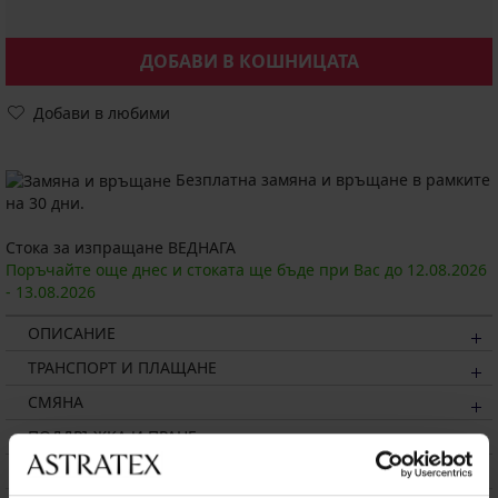
ДОБАВИ В КОШНИЦАТА
Добави в любими
Безплатна замяна и връщане в рамките
на 30 дни.
Стока за изпращане ВЕДНАГА
Поръчайте още днес и стоката ще бъде при Вас до
12.08.
2026
-
13.08.
2026
ОПИСАНИЕ
ТРАНСПОРТ И ПЛАЩАНЕ
СМЯНА
ПОДДРЪЖКА И ПРАНЕ
ЗА МАРКАТА