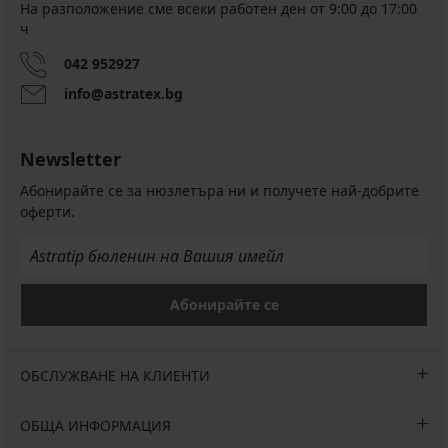
на
на
На разположение сме всеки работен ден от 9:00 до 17:00
Горнище
дамски
бански
ч
на
бански
костюм
бански
костюм
от
042 952927
костюм
Joyra
две
Vacanze
Bandeau
части
info@astratex.bg
Leopard
Lya
Намаление
12,90
Blue
Намаление
27,00
€
Намаление
10,49
€
(25,23
Newsletter
€
(52,81
лв.)
(20,52
лв.)
Абонирайте се за нюзлетъра ни и получете най-добрите
Първоначална цена
42,94
лв.)
Първоначална цена
89,98
оферти.
€
Първоначална цена
20,99
€
(83,98
€
(175,99
лв.)
(41,05
лв.)
лв.)
Абонирайте се
ОБСЛУЖВАНЕ НА КЛИЕНТИ
ОБЩА ИНФОРМАЦИЯ