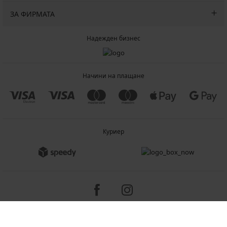
ЗА ФИРМАТА
Надежден бизнес
Начини на плащане
Куриер
Copyright 2005-2026 © ASTRATEX a.s.
Programia - B2C, B2B, advanced e-commerce solutions