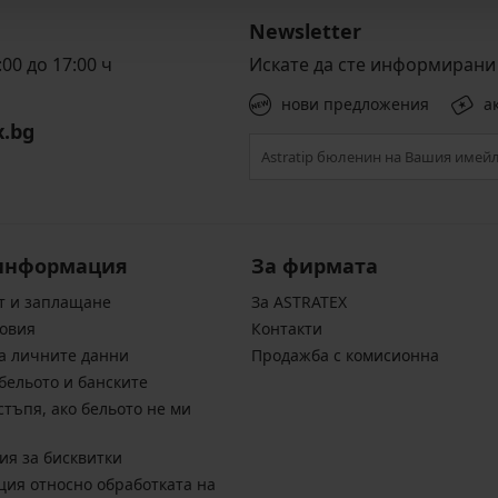
Newsletter
00 до 17:00 ч
Искате да сте информирани 
нови предложения
а
x.bg
информация
За фирмата
т и заплащане
За ASTRATEX
овия
Контакти
а личните данни
Продажба с комисионна
бельото и банските
стъпя, ако бельото не ми
ия за бисквитки
ия относно обработката на