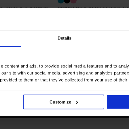
а бременни и кърмачки
Спортно горнище за бременни и к
Irmina
ървоначална цена
Намаление
39,59 €
(77,43 лв.)
Първоначална цена
65,99 €
(129,07 лв.)
65,99 €
(129,07 лв.)
Details
e content and ads, to provide social media features and to analy
 our site with our social media, advertising and analytics partn
 provided to them or that they’ve collected from your use of their
езплатна замяна и
Изгодна
ръщане
Доставка
Customize
сно и само в няколко стъпки