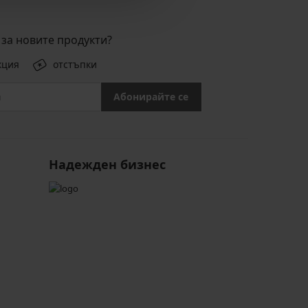
за новите продукти?
кция
отстъпки
Абонирайте се
Надежден бизнес