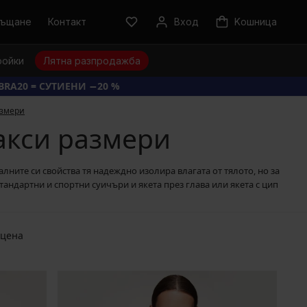
ръщане
Контакт
Вход
Kошница
ройки
Лятна разпродажба
BRA20 = СУТИЕНИ −20 %
азмери
акси размери
лните си свойства тя надеждно изолира влагата от тялото, но за
тандартни и спортни суичъри и якета през глава или якета с цип
 цена