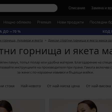
Търси
Списание
Замяна и в
Нощно облекло
Premium
Нови продукти
Последни б
А ДО −70 %
КОД 
и горнища, пуловери и якета
Дамски спортни горнища и якета макси р
тни горнища и якета м
риятен памук, топъл полар или удобна материя. Благодарение на специа
спазвайте инструкциите на производителя при пране. Гамата включва с
за жени с по-изразени извивки и бъдещи майки.
ни стоки
Най-новото
От най-ниска цена
От най-висока