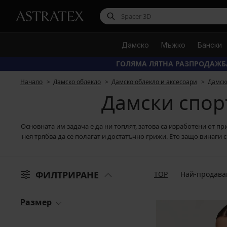
Дамско
Мъжко
Бански
ГОЛЯМА ЛЯТНА РАЗПРОДАЖБ
Начало
Дамско облекло
Дамско облекло и аксесоари
Дамск
Дамски спор
Основната им задача е да ни топлят, затова са изработени от п
нея трябва да се полагат и достатъчно грижи. Ето защо винаги 
ФИЛТРИРАНЕ
TOP
Най-продава
Размер