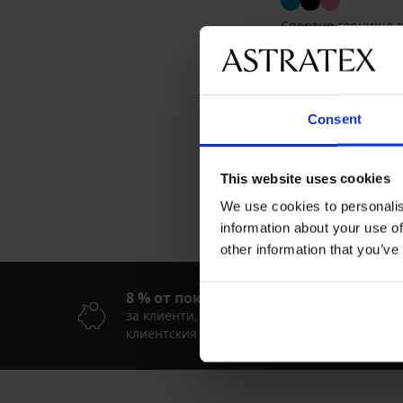
Спортно горнище з
Irmina
Намаление
39,59 €
(77,43 лв.)
П
Consent
This website uses cookies
We use cookies to personalis
information about your use of
other information that you’ve
8 % от покупката обратно
Б
в
за клиенти, които пазаруват през
клиентския си акаунт
Ле