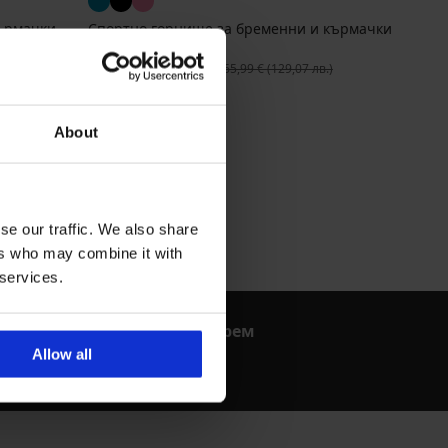
ърмачки
Спортно горнище за бременни и кърмачки
Irmina
Намаление
39,59 €
(77,43 лв.)
Първоначална цена
65,99 €
(129,07 лв.)
About
se our traffic. We also share
ers who may combine it with
 services.
Как да изберем
Сутиен
Allow all