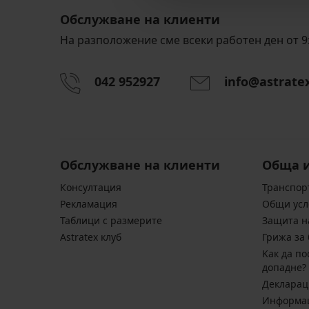
Обслужване на клиенти
На разположение сме всеки работен ден от 9:
042 952927
info@astrate
Обслужване на клиенти
Обща 
Консултация
Транспор
Pекламация
Общи усл
Таблици с размерите
Защита н
Astratex клуб
Грижа за 
Kак да по
допадне?
Декларац
Информац