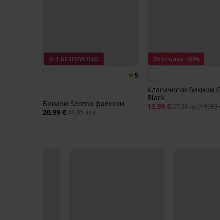
3+1 БЕЗПЛАТНО
Отстъпка -30%
5
Класически бикини G
Black
Бикини Serena френски
13,99 €
19,99 
(27,36 лв.)
20,99 €
(41,05 лв.)