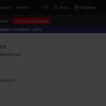
ръщане
Контакт
Вход
Kошница
ройки
Лятна разпродажба
BRA20 = СУТИЕНИ −20 %
ea
(46,92 лв.)
 размери