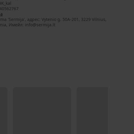
9K_kal
40562767
ja
irma 'Sermija', aдрес: Vytenio g. 50A-201, 3229 Vilnius,
nia, Имейл: info@sermija.lt