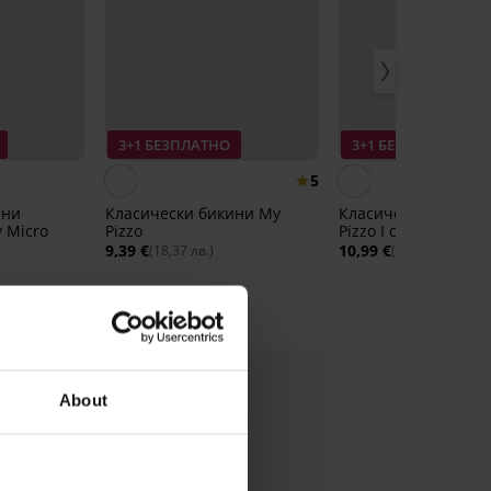
3+1 БЕЗПЛАТНО
3+1 БЕЗПЛАТНО
5
ини
Класически бикини My
Класически бикини
y Micro
Pizzo
Pizzo I с висока тал
9,39 €
10,99 €
(18,37 лв.)
(21,49 лв.)
About