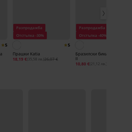
Разпродажба
Разпродажба
Отстъпка -30%
Отстъпка -40%
5
5
ia
Прашки Katia
Бразилски бикини Amanda
II
18,19 €
26,07 €
(35,58 лв.)
10,80 €
18,00 €
(21,12 лв.)