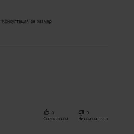
 'Консултация' за размер
0
0
Съгласен съм
Не съм съгласен