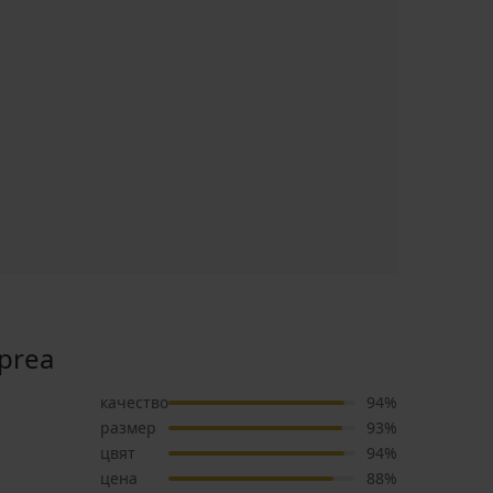
prea
качество
94%
размер
93%
цвят
94%
цена
88%