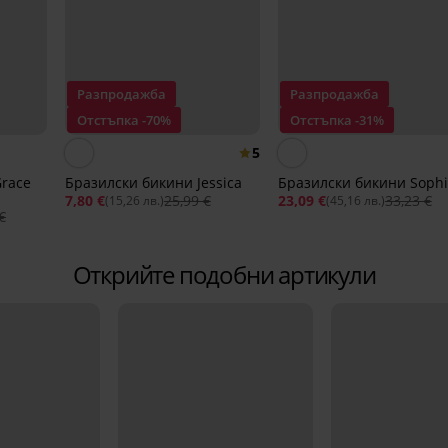
Разпродажба
Разпродажба
Отстъпка -70%
Отстъпка -31%
5
race
Бразилски бикини Jessica
Бразилски бикини Soph
7,80 €
25,99 €
23,09 €
33,23 €
(15,26 лв.)
(45,16 лв.)
€
Открийте подобни артикули