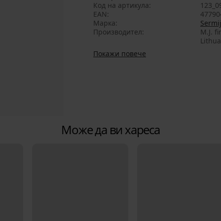
Код на артикула
123_0
EAN
47790
Марка
Sermi
Производител
M.J. f
Lithua
Покажи повече
Може да ви хареса