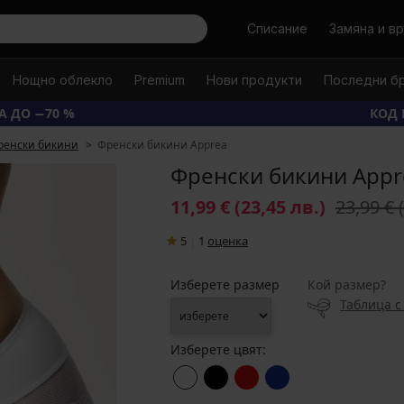
Търси
Списание
Замяна и в
Нощно облекло
Premium
Нови продукти
Последни б
А ДО −70 %
КОД 
ренски бикини
Френски бикини Apprea
Френски бикини Appr
11,99 €
(23,45 лв.)
23,99 €
5
|
1
oценка
Изберете размер
Кой размер?
Таблица с
Изберете цвят: