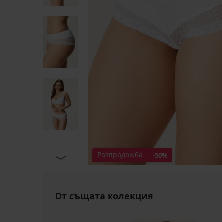
Разпродажба
-50%
От същата колекция