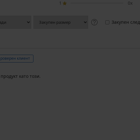
1
0x
Закупен след
роверен клиент
продукт като този.