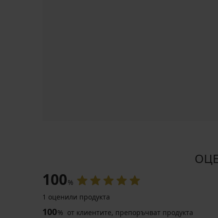
ОЦЕ
100
%
1 оценили продукта
100
%
от клиентите, препоръчват продукта