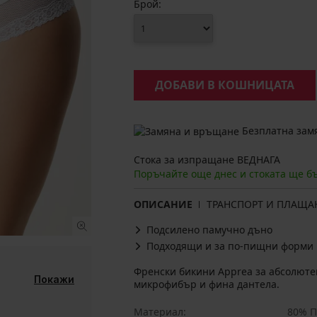
Брой:
ДОБАВИ В КОШНИЦАТА
Безплатна замя
Стока за изпращане ВЕДНАГА
Поръчайте още днес и стоката ще б
ОПИСАНИЕ
ТРАНСПОРТ И ПЛАЩА
Подсилено памучно дъно
Подходящи и за по-пищни форми
Френски бикини Apprea за абсолюте
Покажи
микрофибър и фина дантела.
Материал
80% П