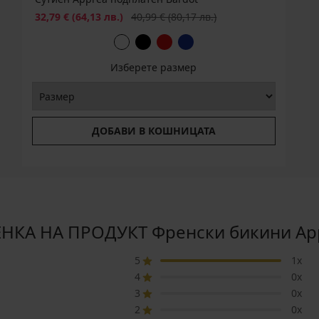
Намаление
Първоначална цена
32,79 €
(64,13 лв.)
40,99 €
(80,17 лв.)
Изберете размер
ДОБАВИ В КОШНИЦАТА
НКА НА ПРОДУКТ Френски бикини Ap
5
1x
4
0x
3
0x
2
0x