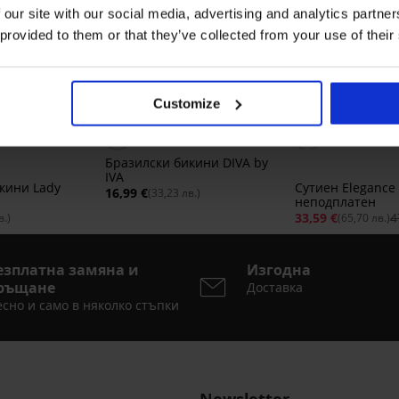
 our site with our social media, advertising and analytics partn
 provided to them or that they’ve collected from your use of their
ТНО
3+1 БЕЗПЛАТНО
Customize
Bestseller
Отстъпка -30%
5
5
Бразилски бикини DIVA by
IVA
кини Lady
Сутиен Elegancе
16,99 €
(33,23 лв.)
неподплатен
33,59 €
4
в.)
(65,70 лв.)
езплатна замяна и
Изгодна
ръщане
Доставка
сно и само в няколко стъпки
Newsletter