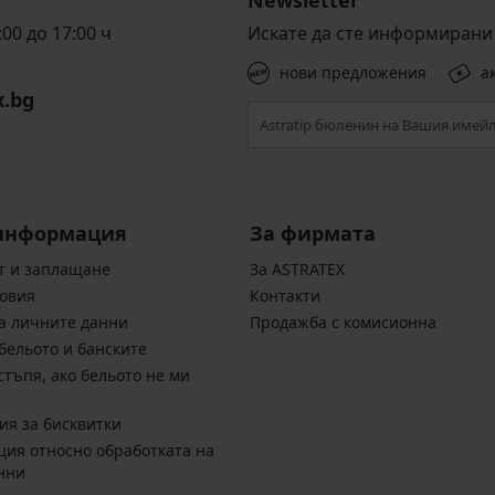
00 до 17:00 ч
Искате да сте информирани 
нови предложения
а
x.bg
информация
За фирмата
т и заплащане
За ASTRATEX
овия
Контакти
а личните данни
Продажба с комисионна
бельото и банските
стъпя, ако бельото не ми
ия за бисквитки
ия относно обработката на
нни