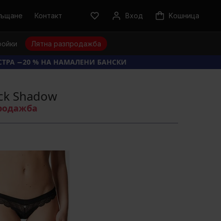
ръщане
Контакт
Вход
Kошница
ройки
Лятна разпродажба
КСТРА −20 % НА НАМАЛЕНИ БАНСКИ
ck Shadow
продажба