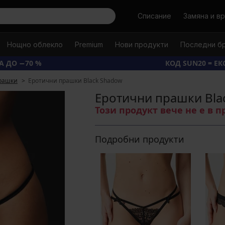
Търси
Списание
Замяна и в
Нощно облекло
Premium
Нови продукти
Последни б
А ДО −70 %
КОД SUN20 = Е
рашки
Еротични прашки Black Shadow
Еротични прашки Bla
Този продукт вече не е в 
Подробни продукти