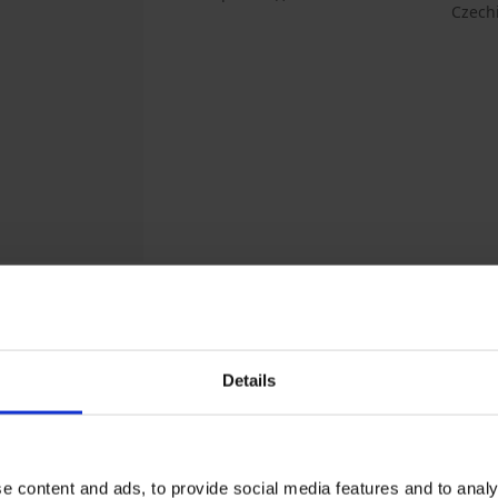
Czech
Може да ви хареса
Details
e content and ads, to provide social media features and to analy