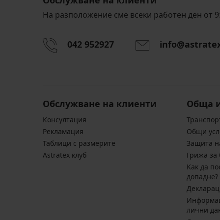
На разположение сме всеки работен ден от 9:
042 952927
info@astrate
Обслужване на клиенти
Обща 
Консултация
Транспор
Pекламация
Общи усл
Таблици с размерите
Защита н
Astratex клуб
Грижа за 
Kак да по
допадне?
Декларац
Информац
лични да