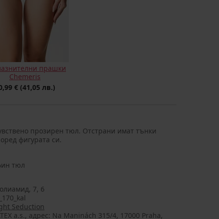
лазнителни прашки
Chemeris
0,99 €
(41,05 лв.)
увствено прозирен тюл. Отстрани имат тънки
поред фигурата си.
фин тюл
олиамид, 7, 6
_170_kal
ght Seduction
TEX a.s., aдрес: Na Maninách 315/4, 17000 Praha,