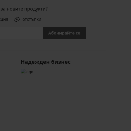
за новите продукти?
кция
отстъпки
Абонирайте се
Надежден бизнес