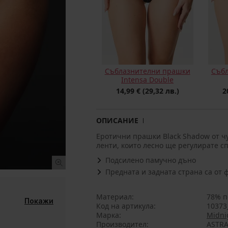
Съблазнителни прашки
Съб
Intensa Double
14,99 €
(29,32 лв.)
2
ОПИСАНИЕ
Еротични прашки Black Shadow от ч
ленти, които лесно ще регулирате с
Подсилено памучно дъно
Предната и задната страна са от 
Материал
78% п
Покажи
Код на артикула
10373
Марка
Midni
Производител
ASTRA