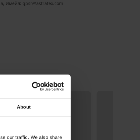
ia, Имейл: gpsr@astratex.com
About
se our traffic. We also share