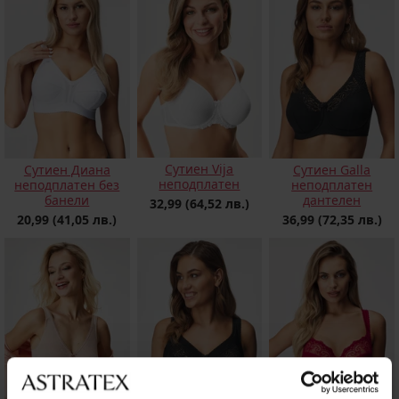
Сутиен Vija
Сутиен Диана
Сутиен Galla
неподплатен
неподплатен без
неподплатен
банели
дантелен
32,99
(64,52 лв.)
20,99
(41,05 лв.)
36,99
(72,35 лв.)