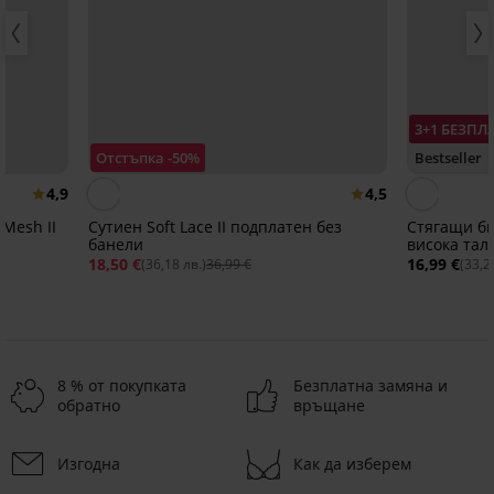
3+1 БЕЗПЛ
Отстъпка -50%
Bestseller
4,9
4,5
 Mesh II
Сутиен Soft Lace II подплатен без
Стягащи би
банели
висока тал
18,50 €
16,99 €
(36,18 лв.)
36,99 €
(33,2
8 % от покупката
Безплатна замяна и
обратно
връщане
Изгодна
Как да изберем