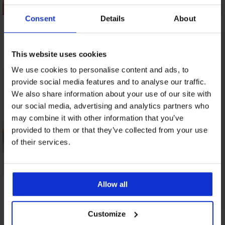
Consent
Details
About
Сутиен Divine
Сутиен Galla
Сутиен Way
смаляващ
неподплатен
неподплатен
неподплатен без
36,99
(72,35 лв.)
40,99
(80,17 лв.)
банели
This website uses cookies
48,99
(95,82 лв.)
We use cookies to personalise content and ads, to
provide social media features and to analyse our traffic.
We also share information about your use of our site with
our social media, advertising and analytics partners who
may combine it with other information that you’ve
provided to them or that they’ve collected from your use
of their services.
Сутиен Bellinda
Allow all
Cotton Bra
неподплатен
20,99
(41,05 лв.)
Customize