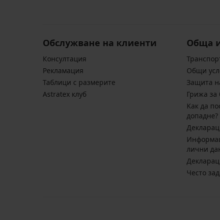
Обслужване на клиенти
Обща 
Консултация
Транспор
Pекламация
Общи усл
Таблици с размерите
Защита н
Astratex клуб
Грижа за 
Kак да по
допадне?
Декларац
Информац
лични да
Декларац
Често за