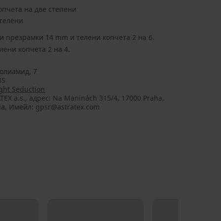
опчета на две степени
нтелени
ки презрамки 14 mm и телени копчета 2 на 6.
лени копчета 2 на 4.
олиамид, 7
MS
ght Seduction
TEX a.s., aдрес: Na Maninách 315/4, 17000 Praha,
ia, Имейл: gpsr@astratex.com