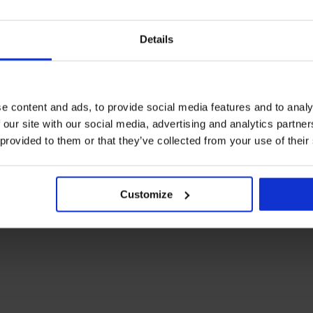
 НА ПРОДУКТ Еротичен сутиен Passio
5
1x
Details
4
0x
3
0x
2
0x
1
0x
e content and ads, to provide social media features and to analy
 our site with our social media, advertising and analytics partn
Закупен след
 provided to them or that they’ve collected from your use of their
Customize
Проверен клиент