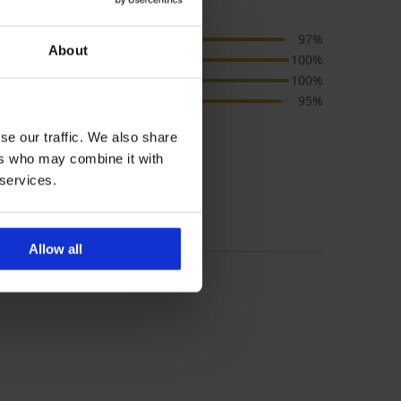
n Rouge
качество
97%
About
размер
100%
цвят
100%
цена
95%
se our traffic. We also share
ers who may combine it with
 'Консултация' за размер
 services.
Allow all