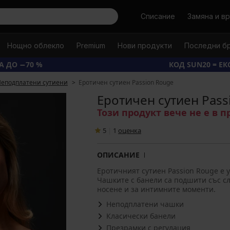
Търси
Списание
Замяна и в
Нощно облекло
Premium
Нови продукти
Последни б
А ДО −70 %
КОД SUN20 = Е
еподплатени сутиени
Еротичен сутиен Passion Rouge
Еротичен сутиен Pass
Този продукт вече не е в 
5
|
1
oценка
ОПИСАНИЕ
Еротичният сутиен Passion Rouge е 
Чашките с банели са подшити със сл
носене и за интимните моменти.
Неподплатени чашки
Класически банели
Презрамки с регулация