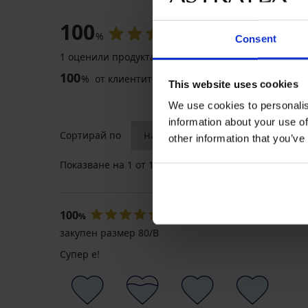
ОЦЕНКА
100
%
Consent
1 оценили продукта
100
%
от клиентите, препоръчват продукта
This website uses cookies
We use cookies to personalis
information about your use of
Сортирай по
other information that you’ve
Показване на
1
от 1 отзива
100
Димитър
18. 03. 2025
%
закупен размер 80/B
Супер е!