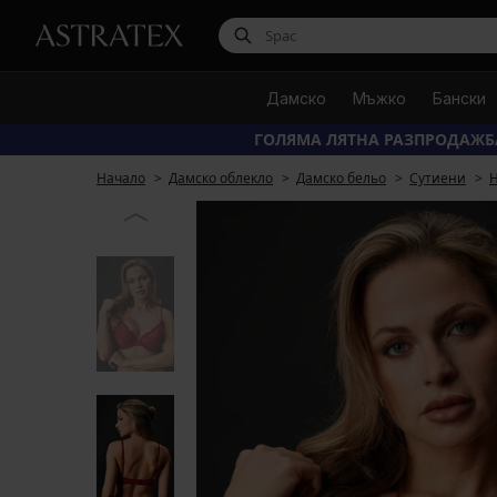
Дамско
Мъжко
Бански
ГОЛЯМА ЛЯТНА РАЗПРОДАЖБ
Начало
Дамско облекло
Дамско бельо
Сутиени
Н