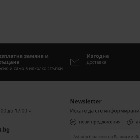
езплатна замяна и
Изгодна
ръщане
Доставка
сно и само в няколко стъпки
Newsletter
00 до 17:00 ч
Искате да сте информирани 
нови предложения
а
x.bg