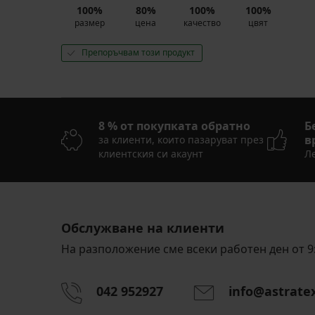
100%
80%
100%
100%
размер
цена
качество
цвят
Препоръчвам този продукт
8 % от покупката обратно
Б
в
за клиенти, които пазаруват през
клиентския си акаунт
Ле
Обслужване на клиенти
На разположение сме всеки работен ден от 9:
042 952927
info@astrate