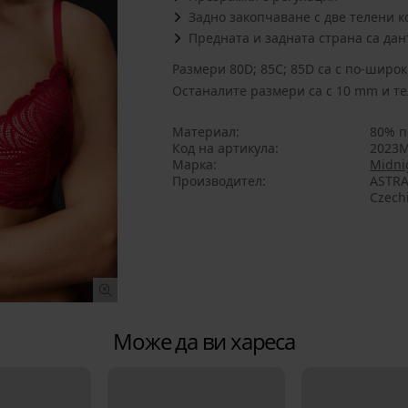
Задно закопчаване с две телени к
Предната и задната страна са да
Размери 80D; 85C; 85D са с по-широ
Oстаналите размери са с 10 mm и те
Материал
80% п
Код на артикула
2023
Марка
Midni
Производител
ASTRA
Czech
Може да ви хареса