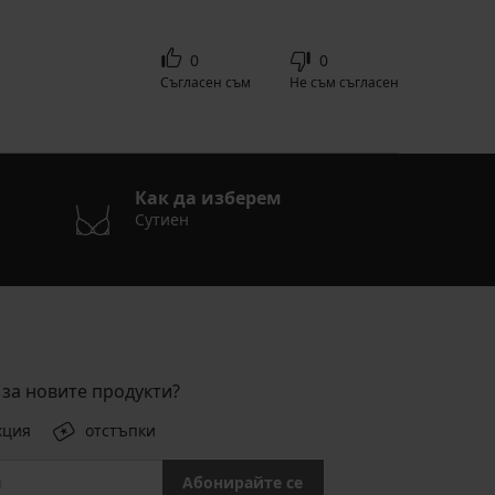
0
0
Съгласен съм
Не съм съгласен
Как да изберем
Сутиен
за новите продукти?
кция
отстъпки
Абонирайте се