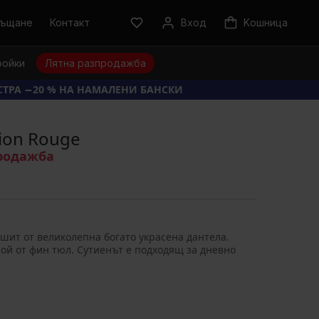
ръщане
Контакт
Вход
Kошница
ройки
Лятна разпродажба
КСТРА −20 % НА НАМАЛЕНИ БАНСКИ
ion Rouge
продажба
ушит от великолепна богато украсена дантела.
ой от фин тюл. Сутиенът е подходящ за дневно