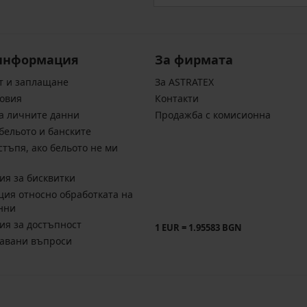
информация
За фирмата
т и заплащане
За ASTRATEX
овия
Контакти
а личните данни
Продажба с комисионна
бельото и банските
стъпя, ако бельото не ми
ия за бисквитки
ия относно обработката на
нни
ия за достъпност
1 EUR = 1.95583 BGN
давани въпроси