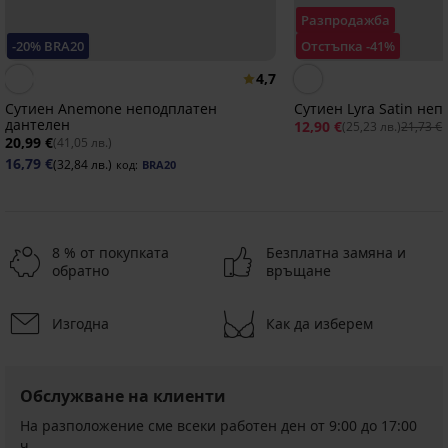
Разпродажба
-20% BRA20
Отстъпка -41%
4,7
Сутиен Anemone неподплатен
Сутиен Lyra Satin не
дантелен
12,90 €
(25,23 лв.)
21,73 €
20,99 €
(41,05 лв.)
16,79 €
(32,84 лв.)
код:
BRA20
8 % от покупката
Безплатна замяна и
обратно
връщане
Изгодна
Как да изберем
-40%
-20 % BRA20
-40%
-20 % BRA20
-20 % BRA20
-28%
4,4
4,8
4,8
4,7
5
4,6
Обслужване на клиенти
Сутиен
На разположение сме всеки работен ден от 9:00 до 17:00
Shape
Сутиен
Сутиен
Сутиен
I
ч
Spacer
Bellinda
Elegant