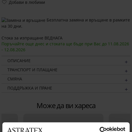
Добави в любими
Безплатна замяна и връщане в рамките
на 30 дни.
Стока за изпращане ВЕДНАГА
Поръчайте още днес и стоката ще бъде при Вас до
11.08.
2026
-
12.08.
2026
ОПИСАНИЕ
ТРАНСПОРТ И ПЛАЩАНЕ
СМЯНА
ПОДДРЪЖКА И ПРАНЕ
Може да ви хареса