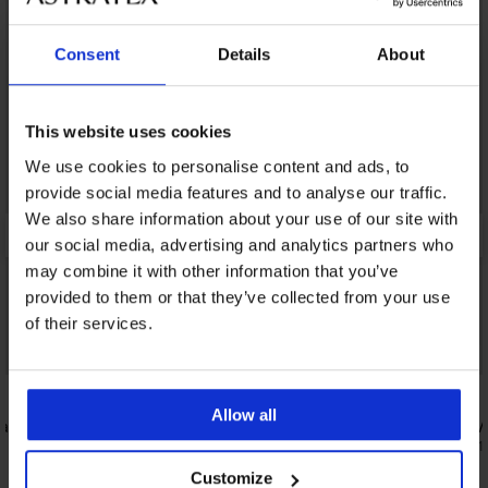
Consent
Details
About
This website uses cookies
We use cookies to personalise content and ads, to
provide social media features and to analyse our traffic.
We also share information about your use of our site with
our social media, advertising and analytics partners who
may combine it with other information that you’ve
provided to them or that they’ve collected from your use
of their services.
Bestseller
Bestseller
4,3
4,9
Allow all
глаждащ
Сутиен Push Perfect Bardot подплатен
Сутиен DIV
53,99 €
40,99 €
(105,60 лв.)
(80,1
Customize