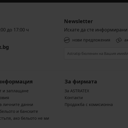
Newsletter
00 до 17:00 ч
Искате да сте информирани 
нови предложения
а
x.bg
информация
За фирмата
т и заплащане
За ASTRATEX
овия
Контакти
а личните данни
Продажба с комисионна
бельото и банските
стъпя, ако бельото не ми