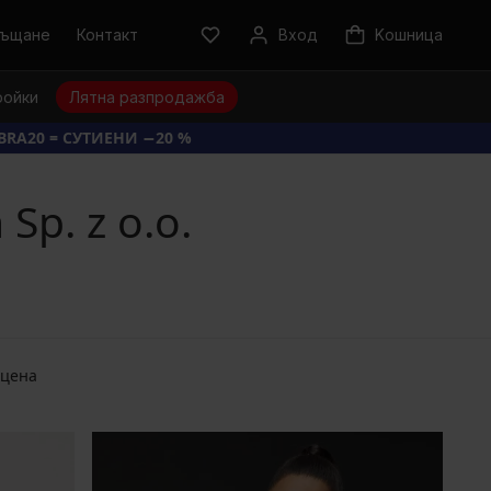
ръщане
Контакт
Вход
Kошница
ройки
Лятна разпродажба
BRA20 = СУТИЕНИ −20 %
p. z o.o.
 цена