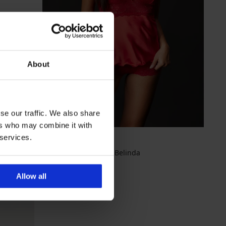
About
se our traffic. We also share
ers who may combine it with
 services.
Еротичен комплект Belinda
40,99 €
(80,17 лв.)
Allow all