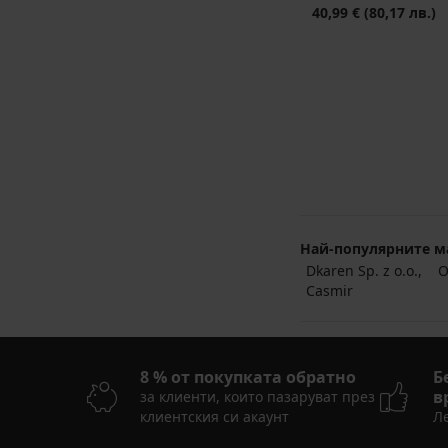
40,99 €
(80,17 лв.)
Най-популярните м
Dkaren Sp. z o.o.
O
Casmir
8 % от покупката обратно
Б
в
за клиенти, които пазаруват през
клиентския си акаунт
Ле