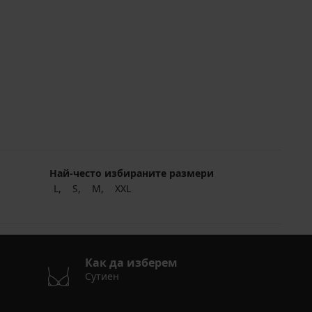
Най-често избираните размери
L
S
M
XXL
Как да изберем
Сутиен