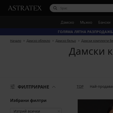
Дамско
Мъжко
Бански
ГОЛЯМА ЛЯТНА РАЗПРОДАЖБ
Начало
Дамско облекло
Дамско бельо
Дамски комплекти б
Дамски к
ФИЛТРИРАНЕ
TOP
Най-продава
Избрани филтри
Изтрий всички