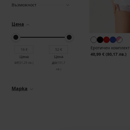
Възможност
Цена
Еротичен комплект
40,99 €
(80,17 лв.)
Цена
Цена
от
до
(31,29 лв.)
(101,7
лв.)
Mapka