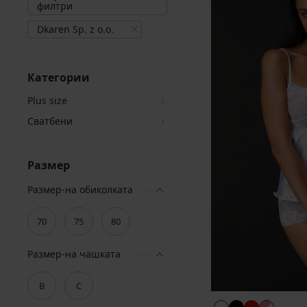
филтри
Dkaren Sp. z o.o.
Категории
Plus size
Сватбени
Размер
Размер-на обиколката
70
75
80
Размер-на чашката
B
C