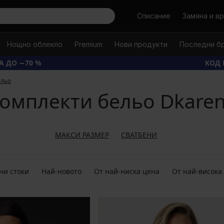
Търси
Списание
Замяна и в
Нощно облекло
Premium
Нови продукти
Последни б
А ДО −70 %
КОД 
ельо
омплекти бельо Dkaren S
МАКСИ РАЗМЕР
СВАТБЕНИ
ни стоки
Най-новото
От най-ниска цена
От най-висока