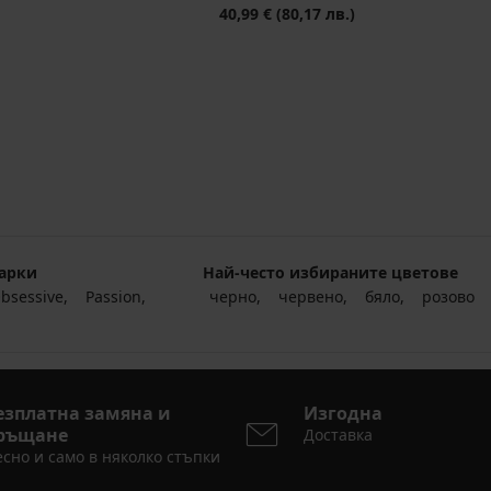
40,99 €
(80,17 лв.)
арки
Най-често избираните цветове
bsessive
Passion
черно
червено
бяло
розово
езплатна замяна и
Изгодна
ръщане
Доставка
сно и само в няколко стъпки