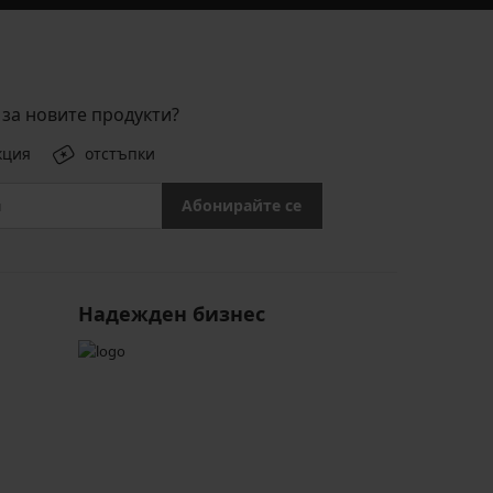
за новите продукти?
кция
отстъпки
Абонирайте се
Надежден бизнес