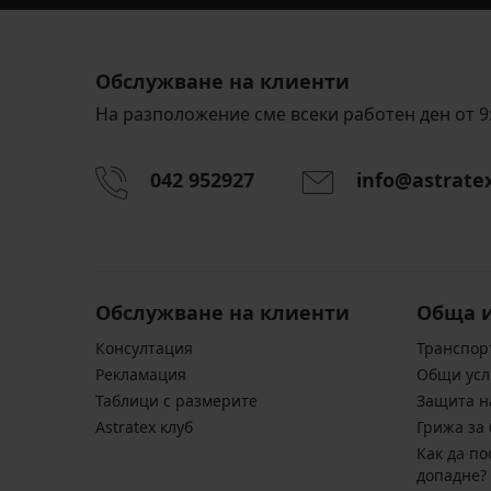
Обслужване на клиенти
На разположение сме всеки работен ден от 9:
042 952927
info@astrate
Обслужване на клиенти
Обща 
Консултация
Транспор
Pекламация
Общи усл
Таблици с размерите
Защита н
Astratex клуб
Грижа за 
Kак да по
допадне?