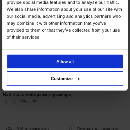
provide social media features and to analyse our traffic.
We also share information about your use of our site with
our social media, advertising and analytics partners who
may combine it with other information that you’ve
provided to them or that they’ve collected from your use
of their services.
Най-популярните марки
Dkaren Sp. z o.o.
Obsessive
Passion
Casmir
Allow all
Най-често избираните цветове
Customize
черно
червено
бяло
розово
Най-често избираните размери
L
S
XXL
M
8 % от покупката
Безплатна замяна и