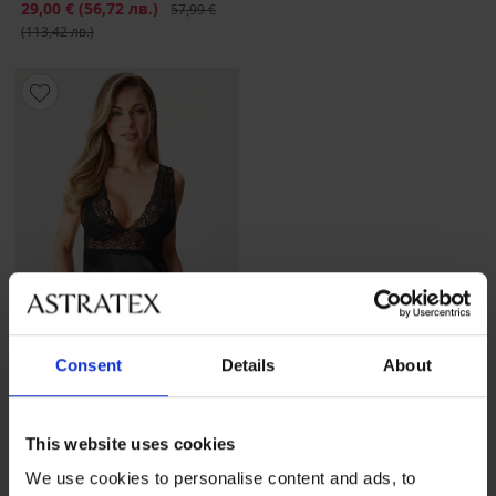
Намаление
29,00 €
(56,72 лв.)
Първоначална цена
57,99 €
(113,42 лв.)
Consent
Details
About
This website uses cookies
Еротичен комплект Belinda
We use cookies to personalise content and ads, to
40,99 €
(80,17 лв.)