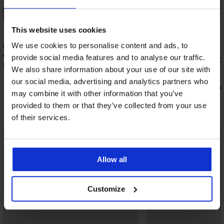
-20% BRA20
-20% BRA20
This website uses cookies
4,9
Сутиен Spacer Flexicup Dotted Mesh II
We use cookies to personalise content and ads, to
40,99 €
(80,17 лв.)
provide social media features and to analyse our traffic.
Сутиен Maia 4D Soft C
32,79 €
(64,13 лв.)
код:
BRA20
подплатен
We also share information about your use of our site with
40,99 €
(80,17 лв.)
our social media, advertising and analytics partners who
32,79 €
(64,13 лв.)
код:
BR
may combine it with other information that you’ve
provided to them or that they’ve collected from your use
Открийте подобни артикули
of their services.
LIMITED
Allow all
Customize