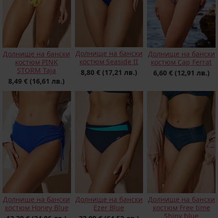
Долнище на бански
Долнище на бански
Долнище на бански
костюм Seaside II
костюм PINK
костюм Cap Ferrat
STORM Taja
8,80 €
(17,21 лв.)
6,60 €
(12,91 лв.)
8,49 €
(16,61 лв.)
Долнище на бански
Долнище на бански
Долнище на бански
костюм Honey Blue
Ezer Blue
костюм Free time
Shiny blue