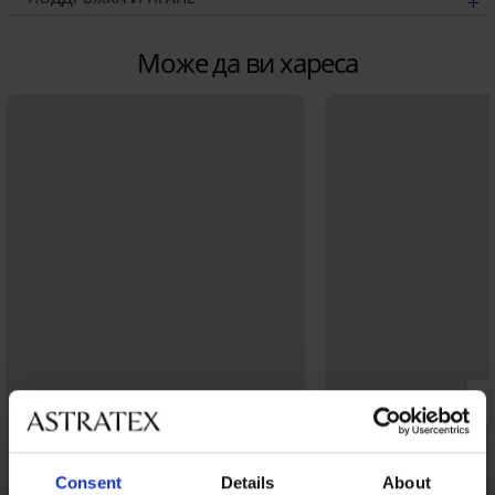
Може да ви хареса
Consent
Details
About