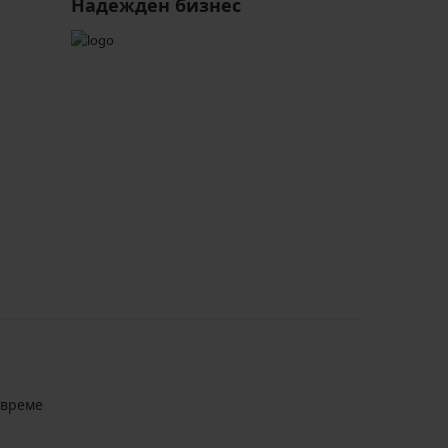
Надежден бизнес
авреме