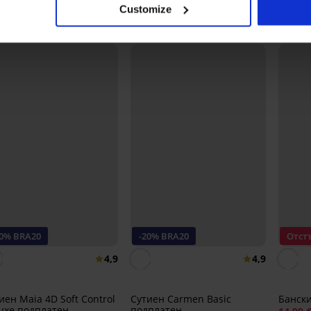
Customize
Може да ви хареса
20% BRA20
-20% BRA20
Отст
4,9
4,9
иен Maia 4D Soft Control
Сутиен Carmen Basic
Банск
uxe подплатен
подплатен