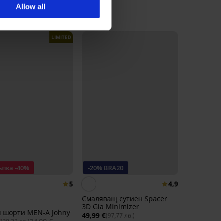
Allow all
LIMITED
ъпка -40%
-20% BRA20
5
4,9
Смаляващ сутиен Spacer
3D Gia Minimizer
и шорти MEN-A Johny
49,99 €
(97,77 лв.)