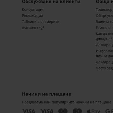
Обслужване на клиенти
Обща 
Консултация
Транспор
Pекламация
Общи усл
Таблици с размерите
Защита н
Astratex клуб
Грижа за 
Kак да по
допадне?
Декларац
Информац
лични да
Декларац
Често за
Начини на плащане
Предлагаме най-популярните начини на плащане