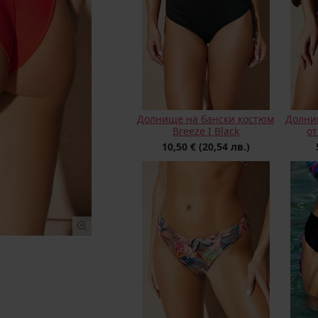
Долнище на бански костюм
Долни
Breeze I Black
от
10,50 €
(20,54 лв.)