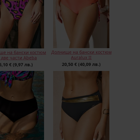
Долнище на бански костюм
ще на бански костюм
Auralux II
 две части Abeba
20,50 €
(40,09 лв.)
5,10 €
(9,97 лв.)