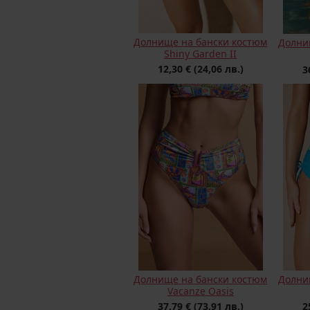
Долнище на бански костюм
Долни
Shiny Garden II
12,30 €
(24,06 лв.)
3
Долнище на бански костюм
Долни
Vacanze Oasis
37,79 €
(73,91 лв.)
2