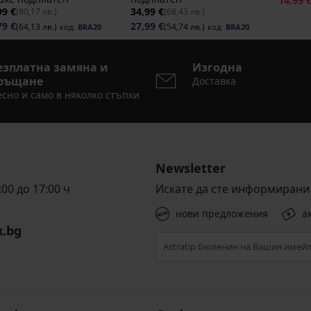
14,99 
99 €
34,99 €
(80,17 лв.)
(68,43 лв.)
79 €
27,99 €
(64,13 лв.)
(54,74 лв.)
код:
BRA20
код:
BRA20
езплатна замяна и
Изгодна
ръщане
Доставка
сно и само в няколко стъпки
Newsletter
00 до 17:00 ч
Искате да сте информирани 
нови предложения
а
x.bg