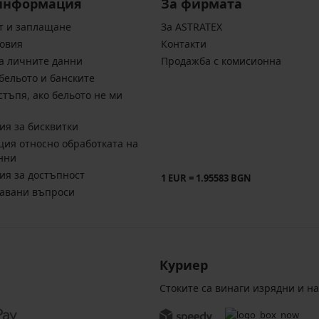
информация
За фирмата
т и заплащане
За ASTRATEX
овия
Контакти
а личните данни
Продажба с комисионна
бельото и банските
стъпя, ако бельото не ми
ия за бисквитки
ия относно обработката на
нни
ия за достъпност
1 EUR = 1.95583 BGN
давани въпроси
Куриер
Стоките са винаги изрядни и н