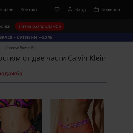
ръщане
Контакт
Вход
Kошница
ройки
Лятна разпродажба
BRA20 = СУТИЕНИ −20 %
ein Intense Power Red
тюм от две части Calvin Klein
продажба