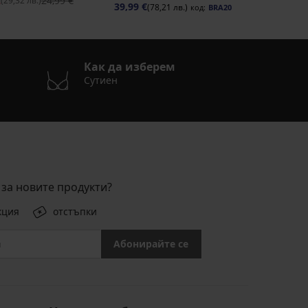
€
24,99 €
(29,32 лв.)
39,99 €
(78,21 лв.)
код:
BRA20
Как да изберем
Сутиен
за новите продукти?
кция
отстъпки
Абонирайте се