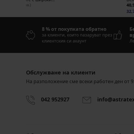
странични части
15,99 €
40,
(31,27 лв.)
32,
8 % от покупката обратно
Б
в
за клиенти, които пазаруват през
клиентския си акаунт
Ле
Обслужване на клиенти
На разположение сме всеки работен ден от 9:
042 952927
info@astrate