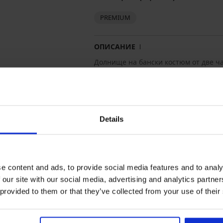
PREMIUM
ОПИСАНИЕ
Долнище на бански костюм от две ча
Klein в неонов оранжев цвят. С браз
колана има по-широк ластик с контр
Рециклирана материя
"Коланът е с еластично подсилван
Предната и задната страна са гла
Details
Вертикален шев отзад
Долнище с бразилска кройка
Материал
80% п
e content and ads, to provide social media features and to analy
Код на артикула
KW0K
 our site with our social media, advertising and analytics partn
Марка
Calvin
Производител
Calvi
 provided to them or that they’ve collected from your use of their
AP AM
servi