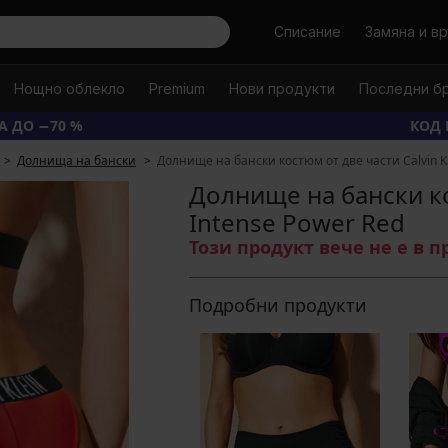
Търси
Списание
Замяна и в
Нощно облекло
Premium
Нови продукти
Последни б
А ДО −70 %
КОД 
Долнища на бански
Долнище на бански костюм от две части Calvin Kl
Долнище на бански кос
Intense Power Red
Този продукт вече не е в 
Подробни продукти