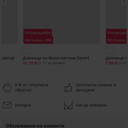
Разпродажба
Разпрода
Отстъпка -70%
Отстъпка 
iversal
Долнище на баски костюм Desert
Долнище на
11,10 €
7,50 €
(21,71 лв.)
37,32 €
(14,67 
8 % от покупката
Безплатна замяна и
обратно
връщане
Изгодна
Как да изберем
Разпродажба
Разпродажба
-70%
-40%
Обслужване на клиенти