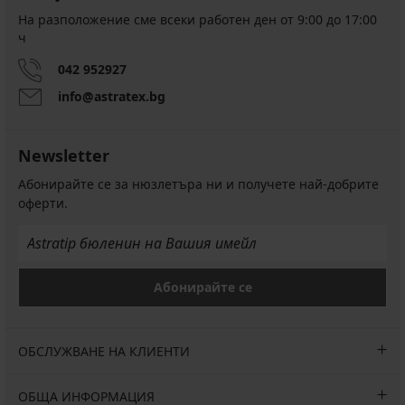
Долнище
PREMIUM
на
На разположение сме всеки работен ден от 9:00 до 17:00
Долнище
бански
ч
на
Elsa
дамски
Намаление
12,00
042 952927
бански
€
Elomi
info@astratex.bg
(23,47
Bazaruto
лв.)
Намаление
13,50
Първоначална цена
20,00
€
Newsletter
€
(26,40
(39,12
лв.)
Абонирайте се за нюзлетъра ни и получете най-добрите
лв.)
Първоначална цена
45,50
оферти.
€
(88,99
лв.)
Абонирайте се
ОБСЛУЖВАНЕ НА КЛИЕНТИ
ОБЩА ИНФОРМАЦИЯ