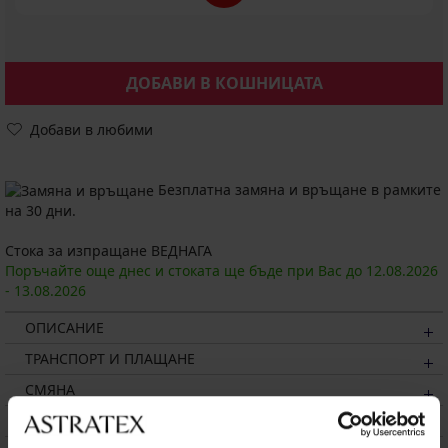
ДОБАВИ В КОШНИЦАТА
Добави в любими
Безплатна замяна и връщане в рамките
на 30 дни.
Стока за изпращане ВЕДНАГА
Поръчайте още днес и стоката ще бъде при Вас до
12.08.
2026
-
13.08.
2026
ОПИСАНИЕ
ТРАНСПОРТ И ПЛАЩАНЕ
СМЯНА
ПОДДРЪЖКА И ПРАНЕ