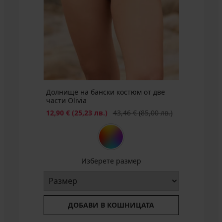
костюм
лв.)
Carmen
27,74
Big
€
Намаление
23,09
(54,25
€
лв.)
(45,16
код
лв.)
ALL25
Първоначална цена
32,99
€
(64,52
Долнище на бански костюм от две
лв.)
части Olivia
Намаление
Първоначална цена
12,90 €
(25,23 лв.)
43,46 €
(85,00 лв.)
Изберете размер
ДОБАВИ В КОШНИЦАТА