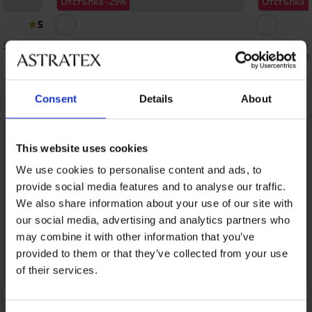
Отстъпка -25%
Отстъпка 
5
остюм
Долнище на бански костюм Noam
Долнище н
16,20 €
9,00 €
(31,68 лв.)
21,60 €
(17,60 
Открийте подобни артикули
Consent
Details
About
LIMITED
LIMITED
This website uses cookies
We use cookies to personalise content and ads, to
provide social media features and to analyse our traffic.
We also share information about your use of our site with
our social media, advertising and analytics partners who
may combine it with other information that you’ve
provided to them or that they’ve collected from your use
of their services.