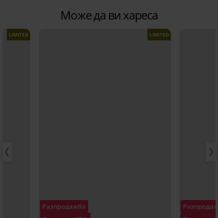
Може да ви хареса
LIMITED
LIMITED
Разпродажба
Разпрода