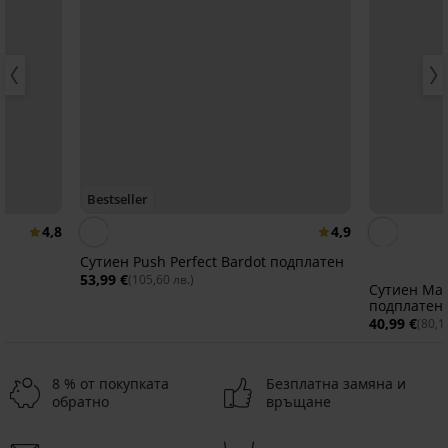
Bestseller
4,8
4,9
Сутиен Push Perfect Bardot подплатен
53,99 €
(105,60 лв.)
Сутиен Maia
подплатен
40,99 €
(80,1
8 % от покупката
Безплатна замяна и
обратно
връщане