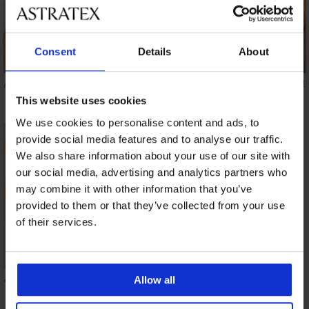
Consent
Details
About
Долнище на бански
Долнище на бански
Долнище на бански
костюм Lucia Noir
костюм Desert Gold
костюм Clara Big
This website uses cookies
36,99 €
(72,35 лв.)
23,09 €
(45,16 лв.)
20,50 €
(40,09 лв.)
We use cookies to personalise content and ads, to
provide social media features and to analyse our traffic.
We also share information about your use of our site with
our social media, advertising and analytics partners who
may combine it with other information that you’ve
provided to them or that they’ve collected from your use
of their services.
Долнище на бански
Allow all
костюм Auralux
24,59 €
(48,09 лв.)