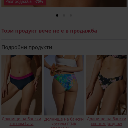
Разпродажба
-70%
Този продукт вече не е в продажба
Подробни продукти
Долнище на бански
Долнище на бански
Долнище на бански
костюм Lara
костюм Junglow
костюм PINK