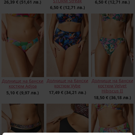
STORM Streak
26,39 €
(51,61 лв.)
6,50 €
(12,71 лв.)
6,50 €
(12,71 лв.)
Долнище на бански
Долнище на бански
Долнище на бански
костюм Vybe
костюм Velvet
костюм Adjoa
Hibiscus II
17,49 €
(34,21 лв.)
5,10 €
(9,97 лв.)
18,50 €
(36,18 лв.)