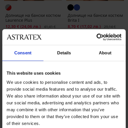
Долнище на бански костюм
Долнище на бански костюм
Laurence Plus
Brita I
Намаление
12,30 €
(24,06 лв.)
Първоначална цена
Намаление
8,70 €
(17,02 лв.)
Първоначална
41,41 €
29,14 €
(80,99 лв.)
(56,99 лв.)
9,84 €
(19,25 лв.)
код
SUN20
6,96 €
(13,61 лв.)
код
SUN20
Consent
Details
About
This website uses cookies
We use cookies to personalise content and ads, to
provide social media features and to analyse our traffic.
We also share information about your use of our site with
our social media, advertising and analytics partners who
may combine it with other information that you’ve
provided to them or that they’ve collected from your use
of their services.
Разпродажба
-70%
Разпродажба
-70%