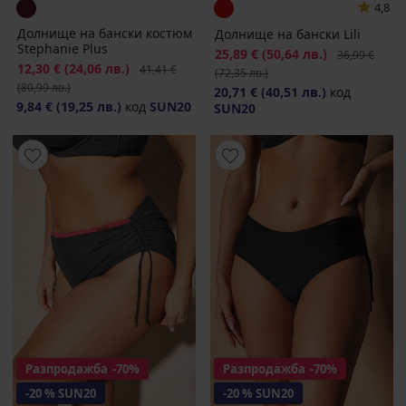
4,8
Долнище на бански костюм
Долнище на бански Lili
Stephanie Plus
Намаление
25,89 €
(50,64 лв.)
Първоначалн
36,99 €
Намаление
12,30 €
(24,06 лв.)
Първоначална цена
41,41 €
(72,35 лв.)
(80,99 лв.)
20,71 €
(40,51 лв.)
код
9,84 €
(19,25 лв.)
код
SUN20
SUN20
Разпродажба
-70%
Разпродажба
-70%
-20 % SUN20
-20 % SUN20