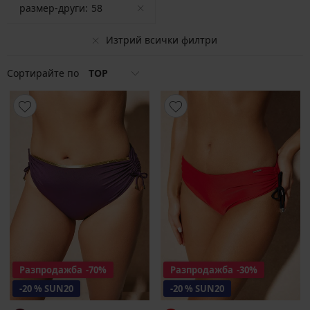
размер-други:
58
Изтрий всички филтри
Сортирайте по
TOP
Разпродажба
-70%
Разпродажба
-30%
-20 % SUN20
-20 % SUN20