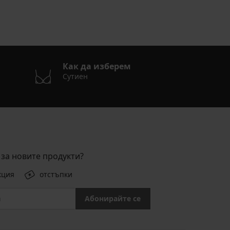
Как да изберем
Сутиен
за новите продукти?
кция
отстъпки
Абонирайте се