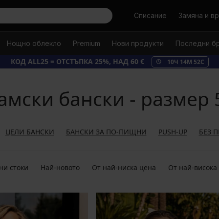
Търси
Списание
Замяна и в
Нощно облекло
Premium
Нови продукти
Последни б
КОД ALL25 = ОТСТЪПКА 25%, НАД 60 €
10
Ч
14
М
51
С
амски бански - размер 
ЦЕЛИ БАНСКИ
БАНСКИ ЗА ПО-ПИЩНИ
PUSH-UP
БЕЗ 
ни стоки
Най-новото
От най-ниска цена
От най-висока