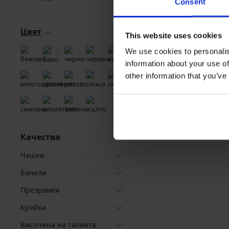
Consent
Цвят
This website uses cookies
We use cookies to personalis
information about your use of
other information that you’ve
Качества
Чашки
Банели
Презрамки
Кройка
Височина на талията