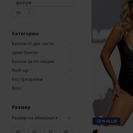
филтри
50
Категории
Бански от две части
Цели бански
Бански за по-пищни
Push-up
Без презрамки
Basic
Размер
Размер-на обиколката
-25 % ALL25
65
70
75
80