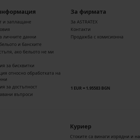
информация
За фирмата
т и заплащане
За ASTRATEX
овия
Контакти
а личните данни
Продажба с комисионна
бельото и банските
стъпя, ако бельото не ми
ия за бисквитки
ия относно обработката на
нни
ия за достъпност
1 EUR = 1.95583 BGN
давани въпроси
Куриер
Стоките са винаги изрядни и н