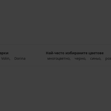
арки
Най-често избираните цветове
Volin
Dorina
многоцветно
черно
синьо
ро