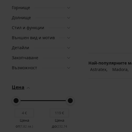
Горнище
Долнище
Стил и функции
Външен вид и мотив
Детайли
Закопчаване
Най-популярните м
Възможност
Astratex
Madora
Цена
Цена
Цена
от
до
(7,82 лв.)
(232,74