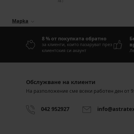
лв.)
Mapka
8 % от покупката обратно
Б
в
за клиенти, които пазаруват през
клиентския си акаунт
Ле
Обслужване на клиенти
На разположение сме всеки работен ден от 9:
042 952927
info@astrate