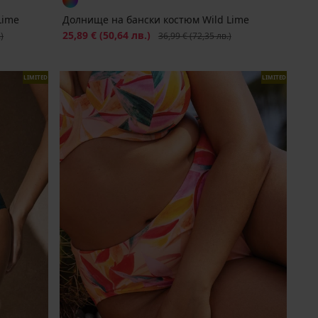
Lime
Долнище на бански костюм Wild Lime
на
Намаление
25,89 €
(50,64 лв.)
Първоначална цена
)
36,99 €
(72,35 лв.)
LIMITED
LIMITED