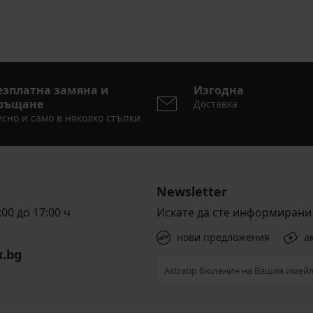
езплатна замяна и
Изгодна
ръщане
Доставка
сно и само в няколко стъпки
Newsletter
00 до 17:00 ч
Искате да сте информирани 
нови предложения
а
x.bg