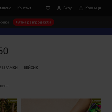
ръщане
Контакт
Вход
Kошница
ройки
Лятна разпродажба
50
ПРЕЗРАМКИ
БЕЙСИК
 цена
LIMITED
LIMITED