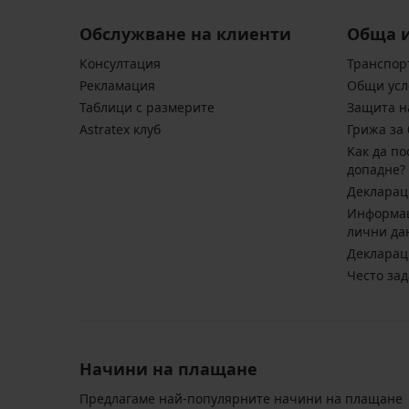
Обслужване на клиенти
Обща 
Консултация
Транспор
Pекламация
Общи усл
Таблици с размерите
Защита н
Astratex клуб
Грижа за 
Kак да по
допадне?
Декларац
Информац
лични да
Декларац
Често за
Начини на плащане
Предлагаме най-популярните начини на плащане