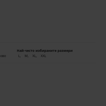
Най-често избираните размери
зово
L
M
XL
XXL