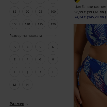
Цял бански костюм P
85
90
95
100
98,99 €
(193,61 лв.)
74,24 €
(145,20 лв.)
105
110
115
120
Размер-на чашката
A
B
C
D
E
F
G
H
I
J
K
L
M
N
Размер