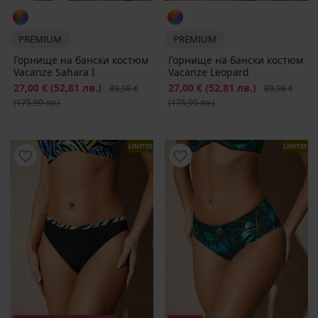
PREMIUM
PREMIUM
Горнище на бански костюм
Горнище на бански костюм
Vacanze Sahara I
Vacanze Leopard
Намаление
27,00 €
(52,81 лв.)
Първоначална цена
Намаление
27,00 €
(52,81 лв.)
Първоначалн
89,98 €
89,98 €
(175,99 лв.)
(175,99 лв.)
LIMITED
LIMITED