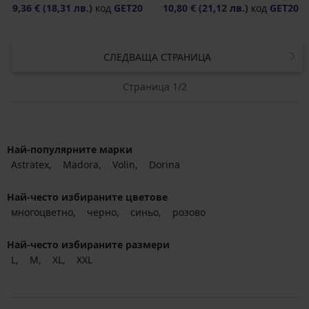
9,36 €
(18,31 лв.)
код
GET20
10,80 €
(21,12 лв.)
код
GET20
СЛЕДВАЩА СТРАНИЦА
Страница 1/2
Най-популярните марки
Astratex
Madora
Volin
Dorina
Най-често избираните цветове
многоцветно
черно
синьо
розово
Най-често избираните размери
L
M
XL
XXL