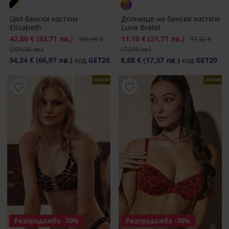
Цял бански костюм
Долнище на бански костюм
Elisabeth
Luna Bralet
Намаление
42,80 €
(83,71 лв.)
Първоначална цена
Намаление
11,10 €
(21,71 лв.)
Първоначалн
106,99 €
37,32 €
(209,26 лв.)
(72,99 лв.)
34,24 €
(66,97 лв.)
код
GET20
8,88 €
(17,37 лв.)
код
GET20
LIMITED
LIMITED
Разпродажба
-70%
Разпродажба
-70%