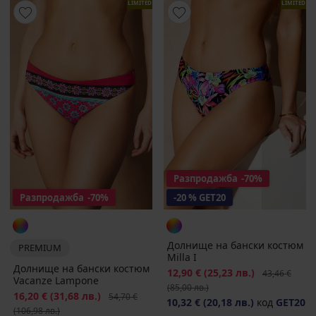
LIMITED
LIMITED
Разпродажба
-70%
Разпродажба
-70%
-20 % GET20
Долнище на бански костюм
PREMIUM
Milla I
Долнище на бански костюм
Намаление
12,90 €
(25,23 лв.)
Първоначалн
43,46 €
Vacanze Lampone
(85,00 лв.)
Намаление
16,20 €
(31,68 лв.)
Първоначална цена
54,70 €
10,32 €
(20,18 лв.)
код
GET20
(106,98 лв.)