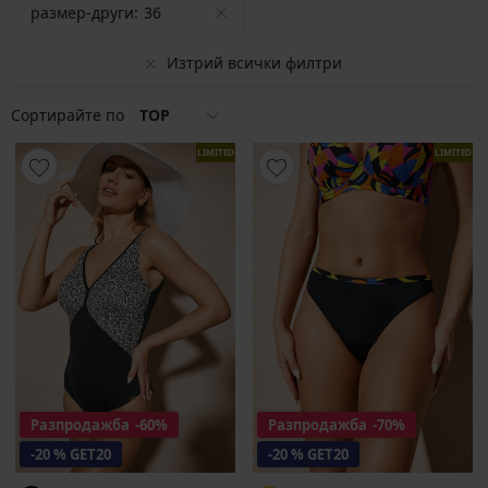
размер-други:
36
Изтрий всички филтри
Сортирайте по
TOP
LIMITED
LIMITED
Разпродажба
-60%
Разпродажба
-70%
-20 % GET20
-20 % GET20