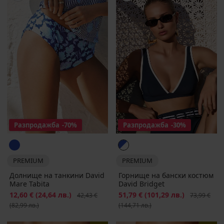
Разпродажба
-70%
Разпродажба
-30%
PREMIUM
PREMIUM
Долнище на танкини David
Горнище на бански костюм
Mare Tabita
David Bridget
Намаление
12,60 €
(24,64 лв.)
Първоначална цена
Намаление
51,79 €
(101,29 лв.)
Първоначал
42,43 €
73,99 €
(82,99 лв.)
(144,71 лв.)