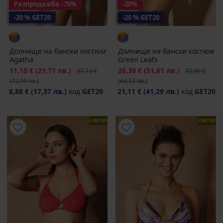
Разпродажба
-70%
-20%
-20 % GET20
-20 % GET20
Долнище на бански костюм
Долнище на бански костюм
Agatha
Green Leafs
Намаление
11,10 €
(21,71 лв.)
Първоначална цена
Намаление
26,39 €
(51,61 лв.)
Първоначалн
37,32 €
32,99 €
(72,99 лв.)
(64,52 лв.)
8,88 €
(17,37 лв.)
код
GET20
21,11 €
(41,29 лв.)
код
GET20
LIMITED
LIMITED