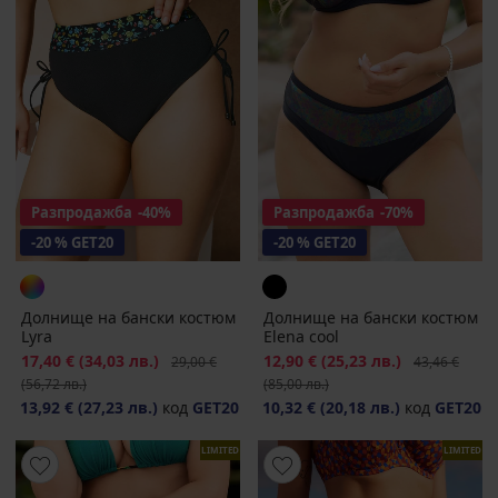
Разпродажба
-40%
Разпродажба
-70%
-20 % GET20
-20 % GET20
Долнище на бански костюм
Долнище на бански костюм
Lyra
Elena cool
Намаление
17,40 €
(34,03 лв.)
Първоначална цена
Намаление
12,90 €
(25,23 лв.)
Първоначалн
29,00 €
43,46 €
(56,72 лв.)
(85,00 лв.)
13,92 €
(27,23 лв.)
код
GET20
10,32 €
(20,18 лв.)
код
GET20
LIMITED
LIMITED