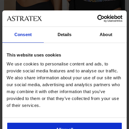
Consent
Details
About
-20%
Разпродажба
-40%
-20 % GET20
-20 % GET20
This website uses cookies
We use cookies to personalise content and ads, to
provide social media features and to analyse our traffic.
Долнище на бански Elsa I
Долнище на бански костюм
We also share information about your use of our site with
Kahlani
Намаление
29,59 €
(57,87 лв.)
Първоначална цена
36,99 €
Намаление
12,00 €
(23,47 лв.)
Първоначалн
our social media, advertising and analytics partners who
20,00 €
(72,35 лв.)
(39,12 лв.)
may combine it with other information that you’ve
23,67 €
(46,29 лв.)
код
GET20
9,60 €
(18,78 лв.)
код
GET20
provided to them or that they’ve collected from your use
of their services.
LIMITED
LIMITED