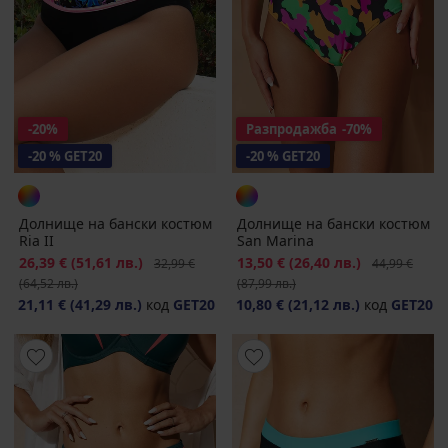
-20%
Разпродажба
-70%
-20 % GET20
-20 % GET20
Долнище на бански костюм
Долнище на бански костюм
Ria II
San Marina
Намаление
26,39 €
(51,61 лв.)
Първоначална цена
Намаление
13,50 €
(26,40 лв.)
Първоначалн
32,99 €
44,99 €
(64,52 лв.)
(87,99 лв.)
21,11 €
(41,29 лв.)
код
GET20
10,80 €
(21,12 лв.)
код
GET20