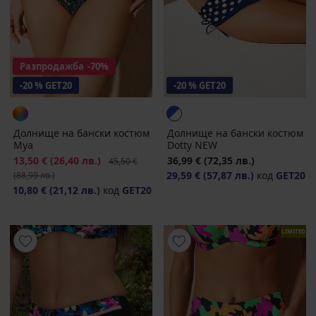
Разпродажба
-70%
-20 % GET20
-20 % GET20
Долнище на бански костюм
Долнище на бански костюм
Mya
Dotty NEW
Намаление
13,50 €
(26,40 лв.)
Първоначална цена
36,99 €
(72,35 лв.)
45,50 €
29,59 €
(57,87 лв.)
код
GET20
(88,99 лв.)
10,80 €
(21,12 лв.)
код
GET20
LIMITED