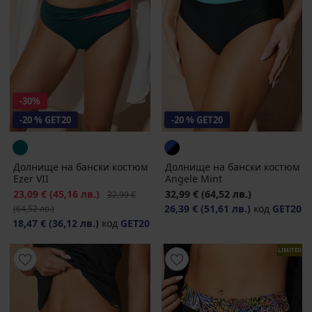
-30%
-20 % GET20
-20 % GET20
Долнище на бански костюм
Долнище на бански костюм
Ezer VII
Angele Mint
Намаление
23,09 €
(45,16 лв.)
Първоначална цена
32,99 €
(64,52 лв.)
32,99 €
26,39 €
(51,61 лв.)
код
GET20
(64,52 лв.)
18,47 €
(36,12 лв.)
код
GET20
LIMITED