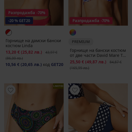
Разпродажба
-70%
-20 % GET20
Разпродажба
-70%
Горнище на дамски бански
PREMIUM
костюм Linda
Горнище на бански костюм
Намаление
13,20 €
(25,82 лв.)
Първоначална цена
43,97 €
от две части David Mare T...
(86,00 лв.)
Намаление
25,50 €
(49,87 лв.)
Първоначалн
84,87 €
10,56 €
(20,65 лв.)
код
GET20
(165,99 лв.)
LIMITED