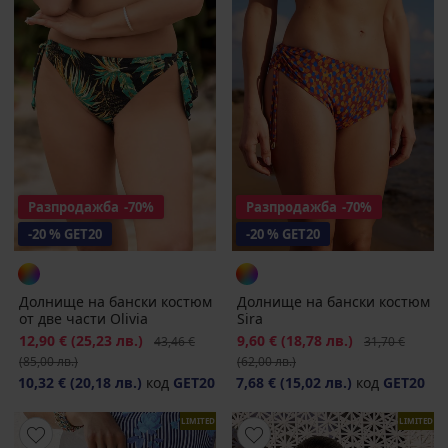
Разпродажба
-70%
Разпродажба
-70%
-20 % GET20
-20 % GET20
Долнище на бански костюм
Долнище на бански костюм
от две части Olivia
Sira
Намаление
12,90 €
(25,23 лв.)
Първоначална цена
Намаление
9,60 €
(18,78 лв.)
Първоначална
43,46 €
31,70 €
(85,00 лв.)
(62,00 лв.)
10,32 €
(20,18 лв.)
код
GET20
7,68 €
(15,02 лв.)
код
GET20
LIMITED
LIMITED