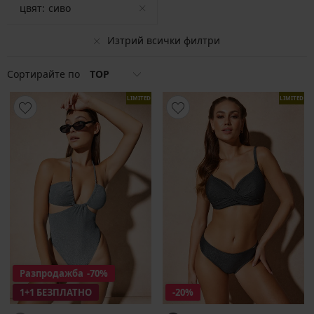
цвят:
сиво
Изтрий всички филтри
Сортирайте по
TOP
LIMITED
LIMITED
Разпродажба
-70%
1+1 БЕЗПЛАТНО
-20%