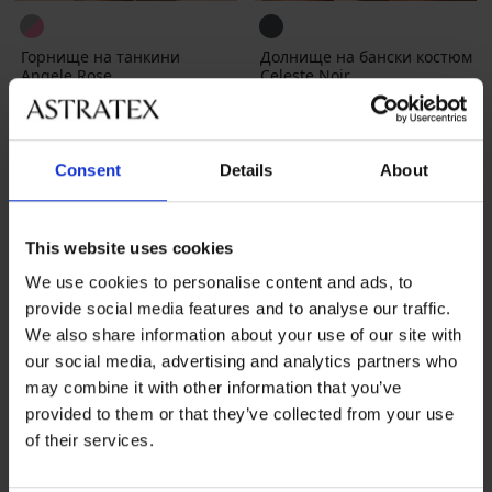
Горнище на танкини
Долнище на бански костюм
Angele Rose
Celeste Noir
Намаление
25,80 €
(50,46 лв.)
Първоначална цена
Намаление
26,39 €
(51,61 лв.)
Първоначалн
86,40 €
32,99 €
(168,98 лв.)
(64,52 лв.)
Consent
Details
About
This website uses cookies
We use cookies to personalise content and ads, to
provide social media features and to analyse our traffic.
We also share information about your use of our site with
our social media, advertising and analytics partners who
may combine it with other information that you’ve
provided to them or that they’ve collected from your use
of their services.
Разпродажба
-70%
Разпродажба
-70%