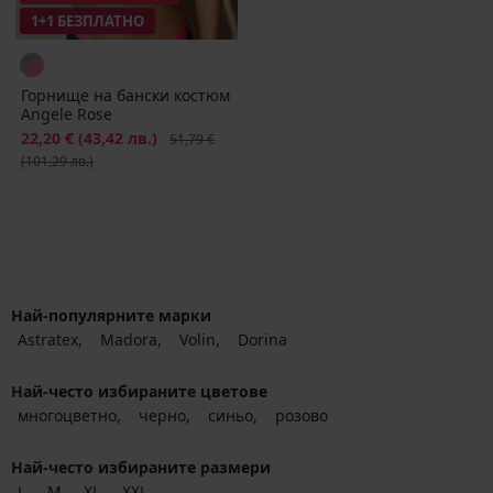
1+1 БЕЗПЛАТНО
Горнище на бански костюм
Angele Rose
Намаление
22,20 €
(43,42 лв.)
Първоначална цена
51,79 €
(101,29 лв.)
Най-популярните марки
Astratex
Madora
Volin
Dorina
Най-често избираните цветове
многоцветно
черно
синьо
розово
Най-често избираните размери
L
M
XL
XXL