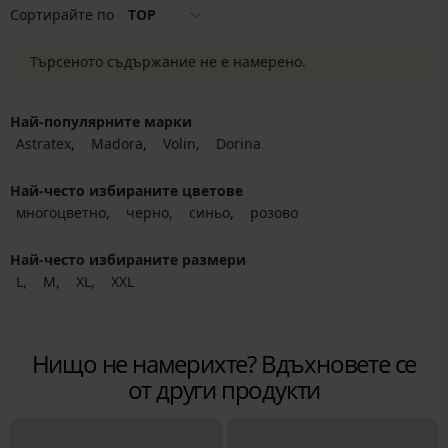
Сортирайте по
TOP
Търсеното съдържание не е намерено.
Най-популярните марки
Astratex
Madora
Volin
Dorina
Най-често избираните цветове
многоцветно
черно
синьо
розово
Най-често избираните размери
L
M
XL
XXL
Нищо не намерихте? Вдъхновете се
от други продукти