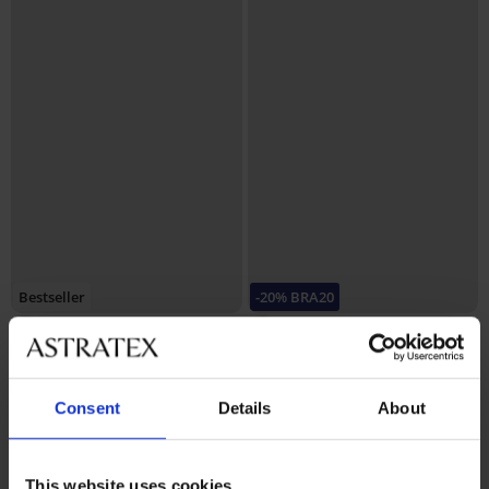
Bestseller
-20% BRA20
4,8
4,9
Сутиен Maia 4D изглаждащ
Сутиен Spacer Flexicup Dotted
Mesh II
40,99 €
(80,17 лв.)
40,99 €
(80,17 лв.)
Consent
Details
About
32,79 €
(64,13 лв.)
код:
BRA20
This website uses cookies