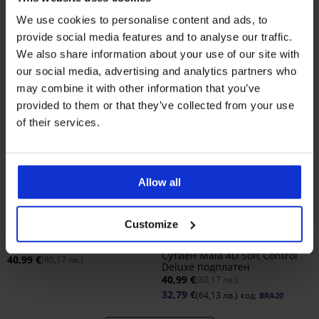
We use cookies to personalise content and ads, to
provide social media features and to analyse our traffic.
We also share information about your use of our site with
our social media, advertising and analytics partners who
may combine it with other information that you’ve
provided to them or that they’ve collected from your use
of their services.
Allow all
Bestseller
-20% BRA20
4,8
4,9
Customize
Сутиен DIVA by IVA
неподплатен
Сутиен Maia 4D Soft Control
40,99 €
(80,17 лв.)
Deluxe подплатен
40,99 €
(80,17 лв.)
32,79 €
(64,13 лв.)
код:
BRA20