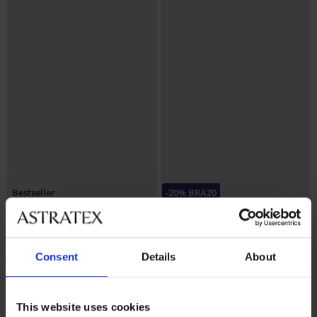
Bestseller
-20% BRA20
5
4,9
Сутиен Spacer 3D Lady Grace
Сутиен Maia 4D Soft Control
Consent
Details
About
New
Deluxe подплатен
49,99 €
40,99 €
(97,77 лв.)
(80,17 лв.)
32,79 €
(64,13 лв.)
код:
BRA20
This website uses cookies