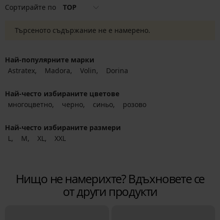
Сортирайте по
TOP
Търсеното съдържание не е намерено.
Най-популярните марки
Astratex
Madora
Volin
Dorina
Най-често избираните цветове
многоцветно
черно
синьо
розово
Най-често избираните размери
L
M
XL
XXL
Нищо не намерихте? Вдъхновете се
от други продукти