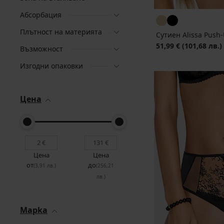
Абсорбация
Плътност на материята
Сутиен Alissa Push
51,99 €
(101,68 лв.)
Възможност
Изгодни опаковки
Цена
Цена
Цена
от
до
(3,91 лв.)
(256,21
лв.)
Mapka