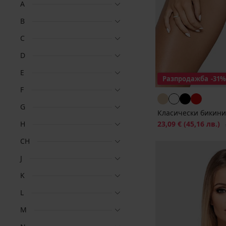
A
B
C
D
E
Разпродажба
-31%
F
G
Класически бикини 
H
Намаление
23,09 €
(45,16 лв.)
П
CH
J
K
L
M