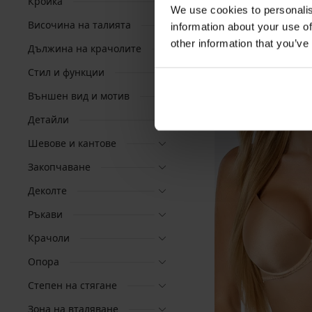
Кройка
We use cookies to personalis
Височина на талията
information about your use of
other information that you’ve
Дължина на крачолите
Стил и функции
Външен вид и мотив
Детайли
Шевове и кантове
Закопчаване
Деколте
Ръкави
Крачоли
Опора
Степен на стягане
Зона на вталяване