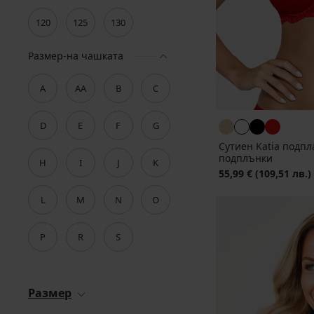
120
125
130
Размер-на чашката
A
AA
B
C
D
E
F
G
Сутиен Katia подп
подплънки
H
I
J
K
55,99 €
(109,51 лв.)
L
M
N
O
P
R
S
Размер