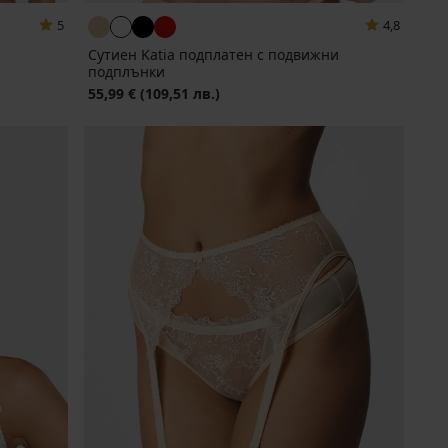
5
4,8
Сутиен Katia подплатен с подвижни
подплънки
55,99 €
(109,51 лв.)