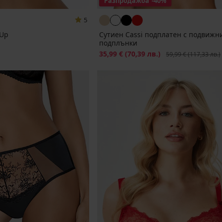
Разпродажба
-40%
5
-Up
Сутиен Cassi подплатен с подвижн
подплънки
Намаление
35,99 €
(70,39 лв.)
Първоначална цена
59,99 €
(117,33 лв.)