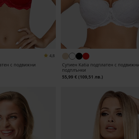
4,8
латен с подвижни
Сутиен Katia подплатен с подвижн
подплънки
55,99 €
(109,51 лв.)