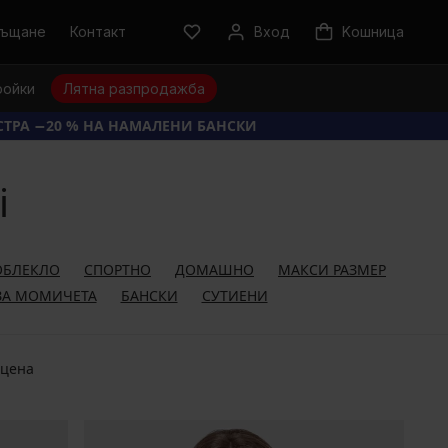
ръщане
Контакт
Вход
Kошница
ройки
Лятна разпродажба
КСТРА −20 % НА НАМАЛЕНИ БАНСКИ
i
ОБЛЕКЛО
СПОРТНО
ДОМАШНО
МАКСИ РАЗМЕР
ЗА МОМИЧЕТА
БАНСКИ
СУТИЕНИ
 цена