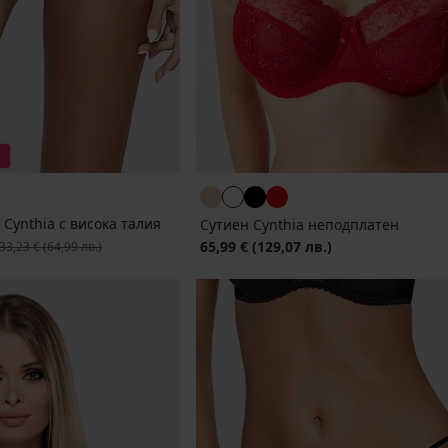
Cynthia с висока талия
Сутиен Cynthia неподплатен
ървоначална цена
65,99 €
(129,07 лв.)
33,23 €
(64,99 лв.)