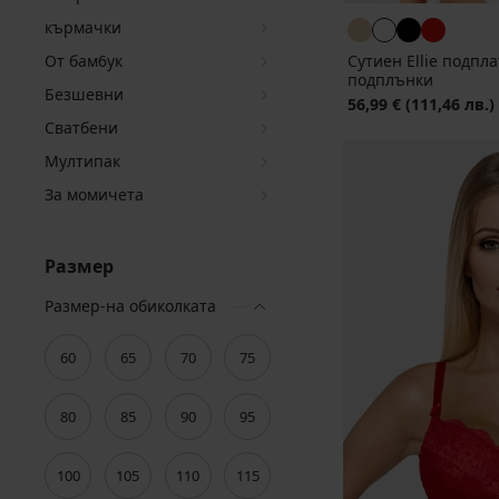
кърмачки
От бам6ук
Сутиен Ellie подпл
подплънки
Безшевни
56,99 €
(111,46 лв.)
Сватбени
Мултипак
За момичета
Размер
Размер-на обиколката
60
65
70
75
80
85
90
95
100
105
110
115