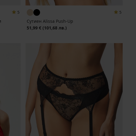
5
5
и
Сутиен Alissa Push-Up
51,99 €
(101,68 лв.)