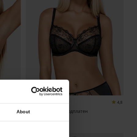
4,8
4,8
и
Сутиен Cynthia неподплатен
About
65,99 €
(129,07 лв.)