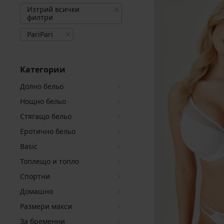
Изтрий всички
филтри
PariPari
Категории
Долно бельо
Нощно бельо
Стягащо бельо
Еротично бельо
Basic
Топлещо и топло
Спортни
Домашно
Размери макси
За бременни