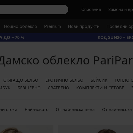
Търси
Списание
Замяна и в
Нощно облекло
Premium
Нови продукти
Последни б
А ДО −70 %
КОД SUN20 = Е
Дамско облекло PariPar
СТЯГАЩО БЕЛЬО
ЕРОТИЧНО БЕЛЬО
БЕЙСИК
ТОПЛО 
МБУК
БЕЗШЕВНО
СВАТБЕНО
КОМПЛЕКТИ И СЕТОВЕ
ни стоки
Най-новото
От най-ниска цена
От най-висока