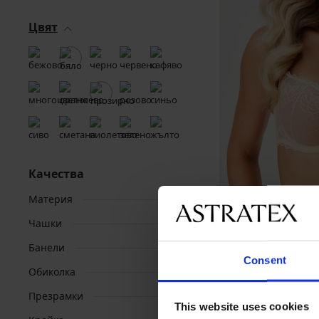
Цвят
Качества
Материя
Чашки
Банели
Сутиен Abby непод
Consent
Обиколка
52,99 €
(103,64 лв.)
Презрамки
This website uses cookies