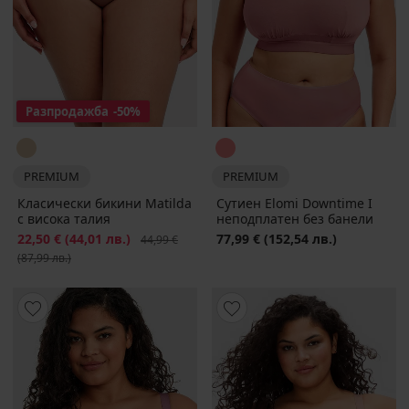
Разпродажба
-50%
PREMIUM
PREMIUM
Класически бикини Matilda
Сутиен Elomi Downtime I
с висока талия
неподплатен без банели
Намаление
22,50 €
(44,01 лв.)
Първоначална цена
77,99 €
(152,54 лв.)
44,99 €
(87,99 лв.)