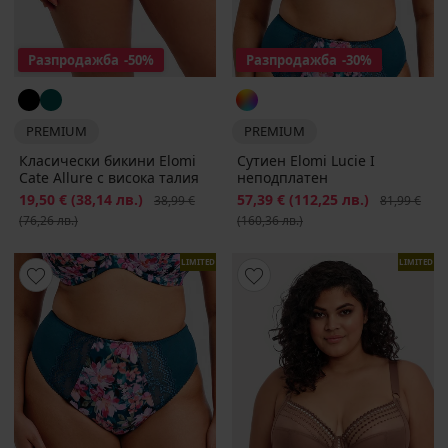
Разпродажба
-50%
Разпродажба
-30%
PREMIUM
PREMIUM
Класически бикини Elomi
Сутиен Elomi Lucie I
Cate Allure с висока талия
неподплатен
Намаление
19,50 €
(38,14 лв.)
Първоначална цена
Намаление
57,39 €
(112,25 лв.)
Първоначал
38,99 €
81,99 €
(76,26 лв.)
(160,36 лв.)
LIMITED
LIMITED