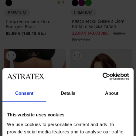
5
PREMIUM
PREMIUM
Класически бикини Elomi
Спортен сутиен Elomi
Kintai с висока талия
Energise Black
Намаление
22,00 €
(43,03 лв.)
Първоначалн
85,99 €
(168,18 лв.)
43,99 €
(86,04 лв.)
Consent
Details
About
This website uses cookies
We use cookies to personalise content and ads, to
provide social media features and to analyse our traffic.
Разпродажба
-50%