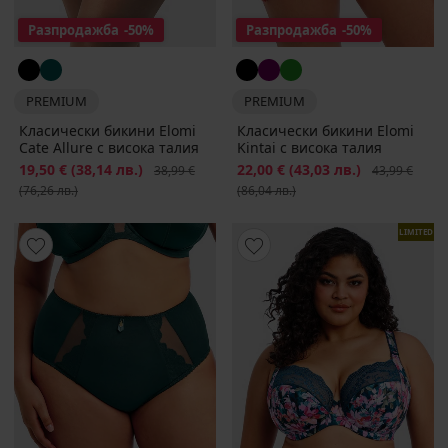
Разпродажба
-50%
Разпродажба
-50%
PREMIUM
PREMIUM
Класически бикини Elomi
Класически бикини Elomi
Cate Allure с висока талия
Kintai с висока талия
Намаление
19,50 €
(38,14 лв.)
Първоначална цена
Намаление
22,00 €
(43,03 лв.)
Първоначалн
38,99 €
43,99 €
(76,26 лв.)
(86,04 лв.)
LIMITED