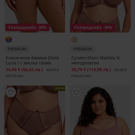
Разпродажба
-30%
Разпродажба
-30%
PREMIUM
PREMIUM
Класически бикини Elomi
Сутиен Elomi Matilda N
Lucie I с висока талия
неподплатен
Намаление
34,99 €
(68,43 лв.)
Първоначална цена
Намаление
58,79 €
(114,98 лв.)
Първоначал
49,99 €
83,99 €
(97,77 лв.)
(164,27 лв.)
LIMITED