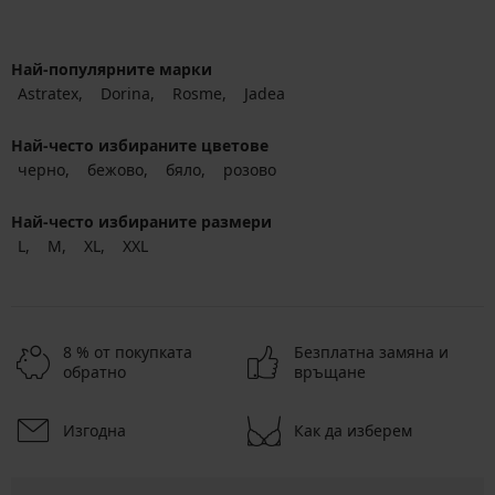
Най-популярните марки
Astratex
Dorina
Rosme
Jadea
Най-често избираните цветове
черно
бежово
бяло
розово
Най-често избираните размери
L
M
XL
XXL
8 % от покупката
Безплатна замяна и
обратно
връщане
Изгодна
Как да изберем