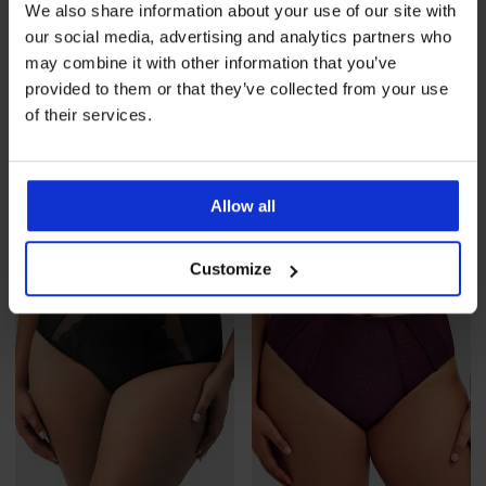
We also share information about your use of our site with
our social media, advertising and analytics partners who
4,5
may combine it with other information that you’ve
PREMIUM
PREMIUM
provided to them or that they’ve collected from your use
Класически бикини Elomi
Сутиен Elomi Brianna
of their services.
Kintai с висока талия
неподплатен
Намаление
22,00 €
(43,03 лв.)
Първоначална цена
87,99 €
(172,09 лв.)
43,99 €
(86,04 лв.)
Allow all
Customize