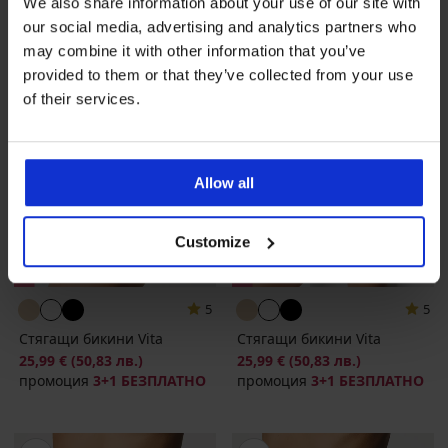
We also share information about your use of our site with
our social media, advertising and analytics partners who
may combine it with other information that you’ve
provided to them or that they’ve collected from your use
of their services.
Allow all
Customize
3+1 БЕЗПЛАТНО
3+1 БЕЗПЛАТНО
5
5
Стягащи бикини Vita
Стягащи бикини Vita
25,99 €
(50,83 лв.)
25,99 €
(50,83 лв.)
промоция
3+1 БЕЗПЛАТНО
промоция
3+1 БЕЗПЛАТНО