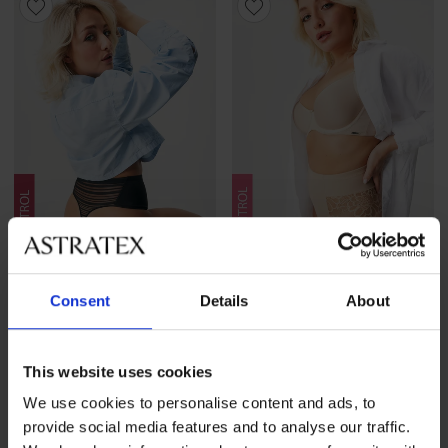
3+1 БЕЗПЛАТНО
3+1 БЕЗПЛАТНО
Consent
Details
About
5
Стягащи прашки Vektra
Стягащи бикини Vita
26,99 €
(52,79 лв.)
25,99 €
(50,83 лв.)
This website uses cookies
промоция
3+1 БЕЗПЛАТНО
промоция
3+1 БЕЗПЛАТНО
We use cookies to personalise content and ads, to
provide social media features and to analyse our traffic.