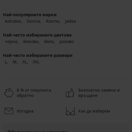
Най-популярните марки
Astratex
Dorina
Rosme
Jadea
Най-често избираните цветове
черно
бежово
бяло
розово
Най-често избираните размери
L
M
XL
XXL
8 % от покупката
Безплатна замяна и
обратно
връщане
Изгодна
Как да изберем