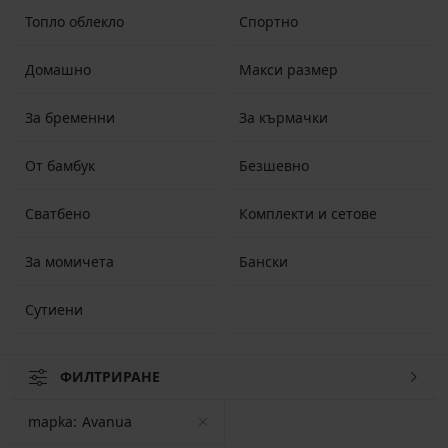
Топло облекло
Спортно
Домашно
Макси размер
За бременни
За кърмачки
От бамбук
Безшевно
Сватбено
Комплекти и сетове
За момичета
Бански
Сутиени
ФИЛТРИРАНЕ
mapka:
Avanua