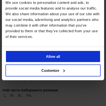
We use cookies to personalise content and ads, to
Намаление
32,39 €
(63,35 лв.)
Първоначална цена
53,99 €
provide social media features and to analyse our traffic.
(105,60 лв.)
We also share information about your use of our site with
our social media, advertising and analytics partners who
may combine it with other information that you’ve
provided to them or that they’ve collected from your use
of their services.
Allow all
Най-популярните марки
Astratex
Dorina
Rosme
Jadea
Customize
Най-често избираните цветове
бежово
черно
бяло
розово
Най-често избираните размери
L
M
XL
XXL