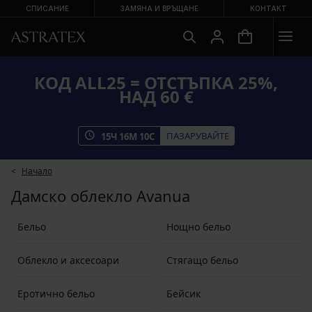
СПИСАНИЕ
ЗАМЯНА И ВРЪЩАНЕ
КОНТАКТ
КОД ALL25 = ОТСТЪПКА 25%,
НАД 60 €
ПАЗАРУВАЙТЕ
15
Ч
16
М
10
С
Начало
Дамско облекло Avanua
Бельо
Нощно бельо
Облекло и аксесоари
Стягащо бельо
Еротично бельо
Бейсик