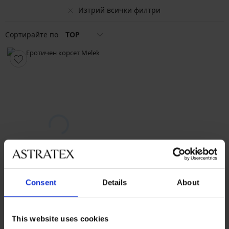
Изтрий всички филтри
Сортирайте по
TOP
Consent
Details
About
Разпродажба
-40%
5
This website uses cookies
Еротичен корсет Melek