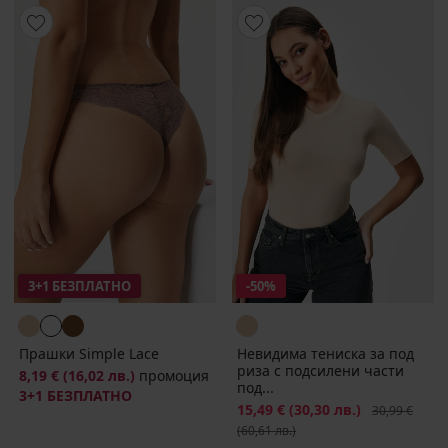
3+1 БЕЗПЛАТНО
-50%
Прашки Simple Lace
Невидима тениска за под
риза с подсилени части
8,19 €
(16,02 лв.)
промоция
под...
3+1 БЕЗПЛАТНО
Намаление
15,49 €
(30,30 лв.)
Първоначалн
30,99 €
(60,61 лв.)