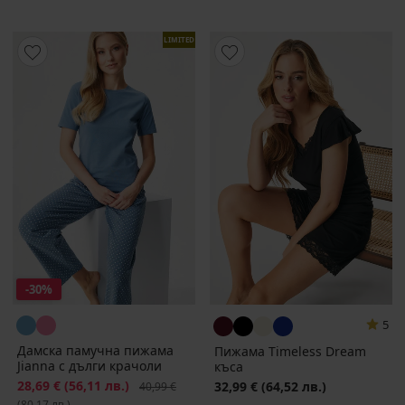
LIMITED
-30%
5
Дамска памучна пижама
Пижама Timeless Dream
Jianna с дълги крачоли
къса
Намаление
28,69 €
(56,11 лв.)
Първоначална цена
32,99 €
(64,52 лв.)
40,99 €
(80,17 лв.)