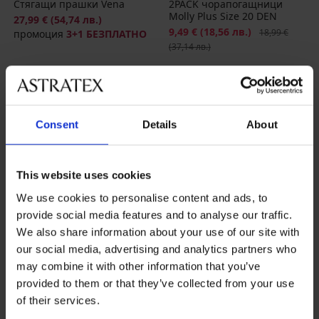
Стягащи прашки Vena
2PACK чорапогащници
Molly Plus Size 20 DEN
27,99 €
(54,74 лв.)
Намаление
9,49 €
(18,56 лв.)
Първоначална
18,99 €
промоция
3+1 БЕЗПЛАТНО
(37,14 лв.)
Consent
Details
About
This website uses cookies
We use cookies to personalise content and ads, to
provide social media features and to analyse our traffic.
We also share information about your use of our site with
our social media, advertising and analytics partners who
may combine it with other information that you’ve
3+1 БЕЗПЛАТНО
3+1 БЕЗПЛАТНО
provided to them or that they’ve collected from your use
of their services.
5