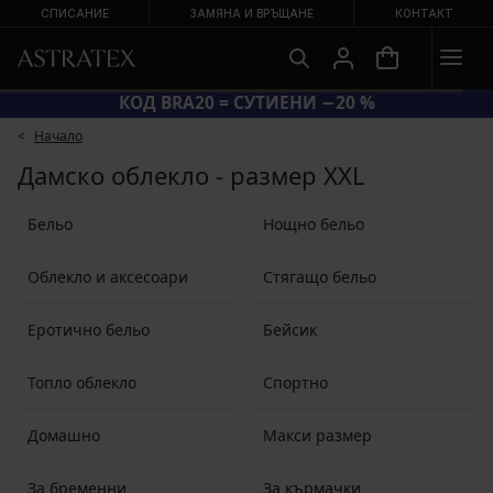
СПИСАНИЕ
ЗАМЯНА И ВРЪЩАНЕ
КОНТАКТ
ГОЛЯМА ЛЯТНА РАЗПРОДАЖБА ДО −70 %
Начало
Дамско облекло - размер XXL
Бельо
Нощно бельо
Облекло и аксесоари
Стягащо бельо
Еротично бельо
Бейсик
Топло облекло
Спортно
Домашно
Макси размер
За бременни
За кърмачки