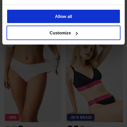
Хипстер бикини Flexi
BESTSELLER
безшевни
Бразилски бикини Lady
12,99 €
(25,41 лв.)
Grace New
Allow all
промоция
3+1 БЕЗПЛАТНО
20,99 €
(41,05 лв.)
промоция
3+1 БЕЗПЛАТНО
Customize
-30%
-20 % BRA20