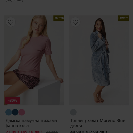
LIMITED
LIMITED
-30%
Дамска памучна пижама
Топлещ халат Moreno Blue
Jianna къса
дълъг
Намаление
23,09 €
(45,16 лв.)
Първоначална цена
44,99 €
(87,99 лв.)
32,99 €