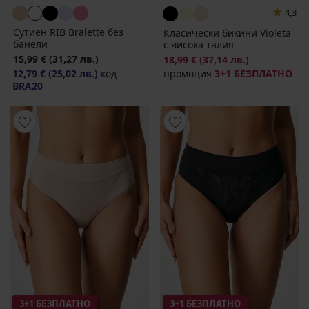
4,3
Сутиен RIB Bralette без
Класически бикини Violeta
банели
с висока талия
15,99 €
(31,27 лв.)
18,99 €
(37,14 лв.)
12,79 €
(25,02 лв.)
код
промоция
3+1 БЕЗПЛАТНО
BRA20
3+1 БЕЗПЛАТНО
3+1 БЕЗПЛАТНО