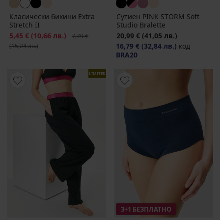
Класически бикини Extra
Сутиен PINK STORM Soft
Stretch II
Studio Bralette
Намаление
5,45 €
(10,66 лв.)
Първоначална цена
20,99 €
(41,05 лв.)
7,79 €
16,79 €
(32,84 лв.)
код
(15,24 лв.)
BRA20
LIMITED
3+1 БЕЗПЛАТНО