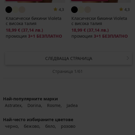
4,3
4,3
Класически бикини Violeta
Класически бикини Violeta
с висока талия
с висока талия
18,99 €
(37,14 лв.)
18,99 €
(37,14 лв.)
промоция
3+1 БЕЗПЛАТНО
промоция
3+1 БЕЗПЛАТНО
СЛЕДВАЩА СТРАНИЦА
Страница 1/61
Най-популярните марки
Astratex
Dorina
Rosme
Jadea
Най-често избираните цветове
черно
бежово
бяло
розово