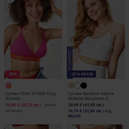
-30%
-20 % BRA20
Сутиен PINK STORM Fizzy
Сутиен Bamboo Nature
Bralette
Bralette безшевен II
Намаление
14,69 €
(28,73 лв.)
Първоначална цена
20,99 €
(41,05 лв.)
20,99 €
16,79 €
(32,84 лв.)
код
(41,05 лв.)
BRA20