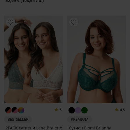
52,99 €
(103,64 лв.)
5
4,5
BESTSELLER
PREMIUM
2PACK сутиени Lanа Bralette
Сутиен Elomi Brianna