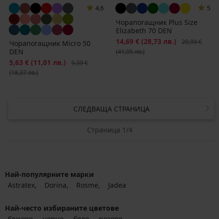
4,6
5
Чорапогащник Plus Size
Elizabeth 70 DEN
Намаление
14,69 €
(28,73 лв.)
Първоначалн
20,99 €
Чорапогащник Micro 50
DEN
(41,05 лв.)
Намаление
5,63 €
(11,01 лв.)
Първоначална цена
9,39 €
(18,37 лв.)
СЛЕДВАЩА СТРАНИЦА
Страница 1/4
Най-популярните марки
Astratex
Dorina
Rosme
Jadea
Най-често избираните цветове
бежово
черно
бяло
розово