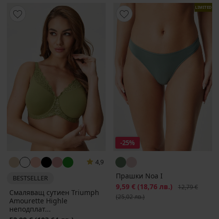
LIMITED
-25%
4,9
Прашки Noa I
BESTSELLER
Намаление
9,59 €
(18,76 лв.)
Първоначална
12,79 €
Смаляващ сутиен Triumph
(25,02 лв.)
Amourette Highle
неподплат...