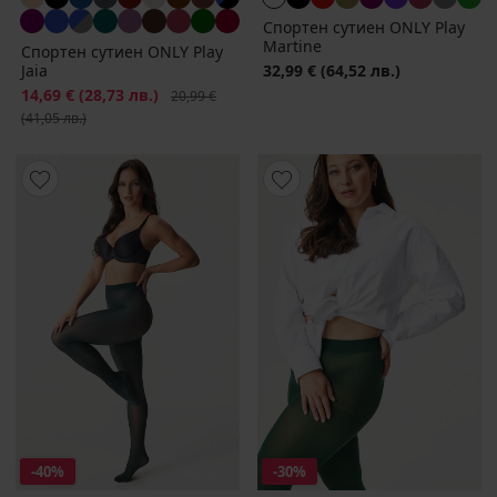
Спортен сутиен ONLY Play
Martine
Спортен сутиен ONLY Play
Jaia
32,99 €
(64,52 лв.)
Намаление
14,69 €
(28,73 лв.)
Първоначална цена
20,99 €
(41,05 лв.)
-40%
-30%