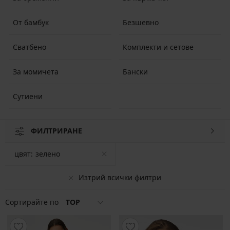
От бамбук
Безшевно
Сватбено
Комплекти и сетове
За момичета
Бански
Сутиени
ФИЛТРИРАНЕ
цвят:
зелено
Изтрий всички филтри
Сортирайте по
TOP