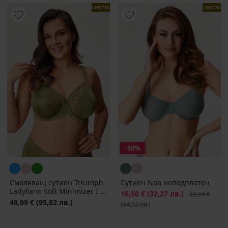
LIMITED
LIMITED
-50%
Смаляващ сутиен Triumph
Сутиен Noa неподплатен
Ladyform Soft Minimizer I ...
Намаление
16,50 €
(32,27 лв.)
Първоначалн
32,99 €
48,99 €
(95,82 лв.)
(64,52 лв.)