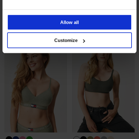
BESTSELLER
PREMIUM
Сутиен Elegant Charm Push-
Прашки HUGO Red Label
Up с подвижни подплънки
Lace
47,99 €
(93,86 лв.)
29,99 €
(58,66 лв.)
Allow all
промоция
3+1 БЕЗПЛАТНО
Customize