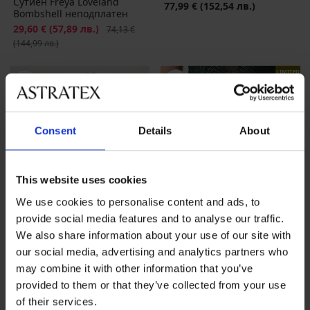
Сутиен Freya Loveland
77,99 €
(152,54 лв.)
Bombshell неподплатен
Намаление
29,60 €
(57,89 лв.)
Първоначална цена
74,13 €
(144,99 лв.)
LIMITED
Consent
Details
About
This website uses cookies
We use cookies to personalise content and ads, to
provide social media features and to analyse our traffic.
We also share information about your use of our site with
our social media, advertising and analytics partners who
3+1 БЕЗПЛАТНО
may combine it with other information that you’ve
provided to them or that they’ve collected from your use
of their services.