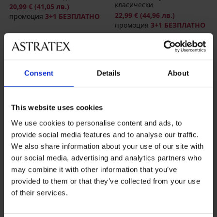
класически
20,99 €
(41,05 лв.)
22,99 €
(44,96 лв.)
промоция
3+1 БЕЗПЛАТНО
промоция
3+1 БЕЗПЛАТНО
Consent
Details
About
This website uses cookies
We use cookies to personalise content and ads, to
provide social media features and to analyse our traffic.
We also share information about your use of our site with
our social media, advertising and analytics partners who
may combine it with other information that you’ve
-20%
2+1 БЕЗПЛАТНО
provided to them or that they’ve collected from your use
of their services.
5
Бикини Honey H36
Чорапогащник с компресия