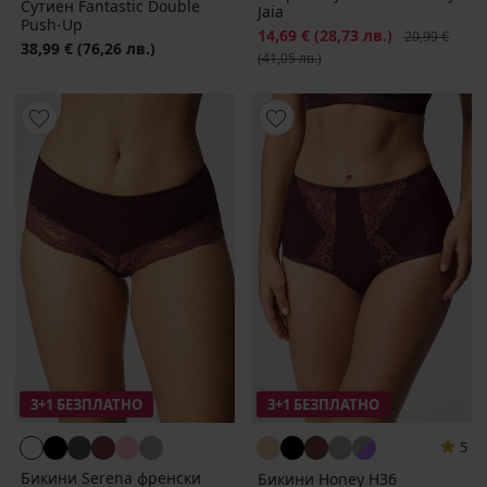
Сутиен Fantastic Double
Jaia
Push-Up
Намаление
14,69 €
(28,73 лв.)
Първоначалн
20,99 €
38,99 €
(76,26 лв.)
(41,05 лв.)
3+1 БЕЗПЛАТНО
3+1 БЕЗПЛАТНО
5
Бикини Serena френски
Бикини Honey H36