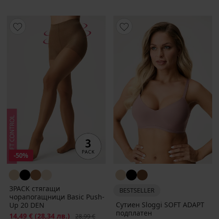
-50%
3PACK стягащи
BESTSELLER
чорапогащници Basic Push-
Сутиен Sloggi SOFT ADAPT
Up 20 DEN
подплатен
Намаление
14,49 €
(28,34 лв.)
Първоначална цена
28,99 €