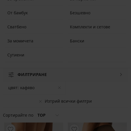
От бамбук
Безшевно
Сватбено
Комплекти и сетове
За момичета
Бански
Сутиени
ФИЛТРИРАНЕ
цвят:
кафяво
Изтрий всички филтри
Сортирайте по
TOP