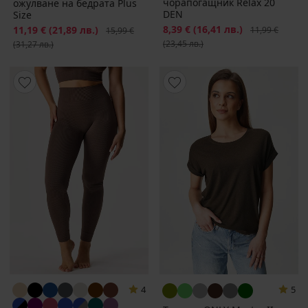
чорапогащник Relax 20
ожулване на бедрата Plus
DEN
Size
Намаление
8,39 €
(16,41 лв.)
Първоначална
Намаление
11,19 €
(21,89 лв.)
Първоначална цена
11,99 €
15,99 €
(23,45 лв.)
(31,27 лв.)
4
5