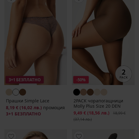
3+1 БЕЗПЛАТНО
-50%
Прашки Simple Lace
2PACK чорапогащници
Molly Plus Size 20 DEN
8,19 €
(16,02 лв.)
промоция
Намаление
9,49 €
(18,56 лв.)
Първоначална
18,99 €
3+1 БЕЗПЛАТНО
(37,14 лв.)