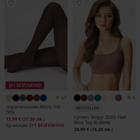
2+1 БЕЗПЛАТНО
4,7
5
Чорапогащник Micro 100
BESTSELLER
DEN
Сутиен Sloggi ZERO Feel
13,99 €
(27,36 лв.)
Bliss Top Bralette
промоция
2+1 БЕЗПЛАТНО
38,99 €
(76,26 лв.)