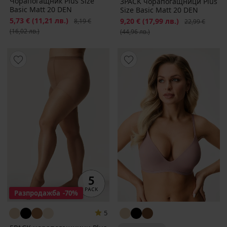
Чорапогащник Plus Size
3PACK чорапогащници Plus
Basic Matt 20 DEN
Size Basic Matt 20 DEN
Намаление
5,73 €
(11,21 лв.)
Първоначална цена
Намаление
9,20 €
(17,99 лв.)
Първоначална
8,19 €
22,99 €
(16,02 лв.)
(44,96 лв.)
Разпродажба
-70%
5