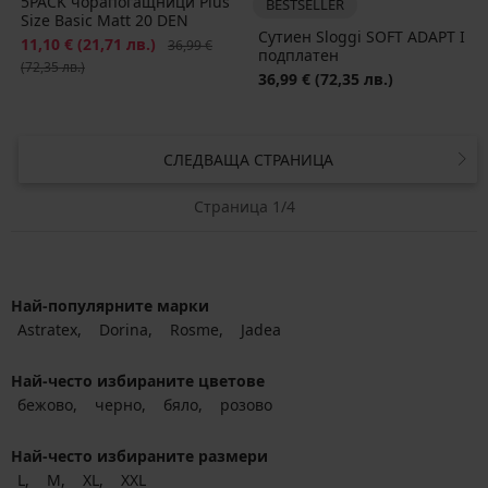
5PACK чорапогащници Plus
BESTSELLER
Size Basic Matt 20 DEN
Сутиен Sloggi SOFT ADAPT I
Намаление
11,10 €
(21,71 лв.)
Първоначална цена
36,99 €
подплатен
(72,35 лв.)
36,99 €
(72,35 лв.)
СЛЕДВАЩА СТРАНИЦА
Страница 1/4
Най-популярните марки
Astratex
Dorina
Rosme
Jadea
Най-често избираните цветове
бежово
черно
бяло
розово
Най-често избираните размери
L
M
XL
XXL