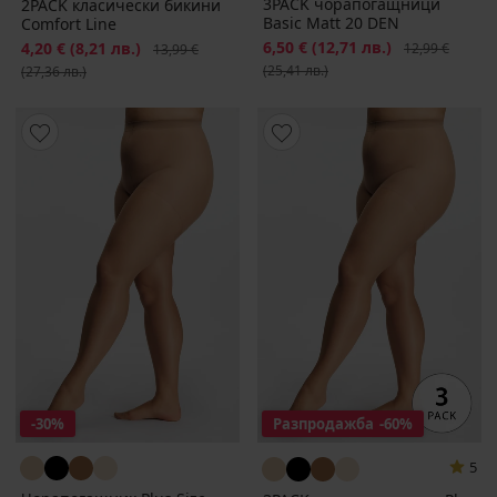
3PACK чорапогащници
2PACK класически бикини
Basic Matt 20 DEN
Comfort Line
Намаление
6,50 €
(12,71 лв.)
Първоначална
Намаление
4,20 €
(8,21 лв.)
Първоначална цена
12,99 €
13,99 €
(25,41 лв.)
(27,36 лв.)
-30%
Разпродажба
-60%
5