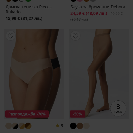
Дамска тениска Pieces
Блуза за бременни Debora
Rukado
Намаление
24,59 €
(48,09 лв.)
Първоначалн
40,99 €
15,99 €
(31,27 лв.)
(80,17 лв.)
Разпродажба
-70%
-50%
5