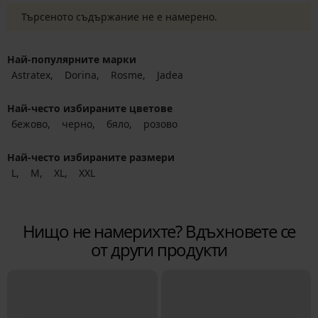
Търсеното съдържание не е намерено.
Най-популярните марки
Astratex
Dorina
Rosme
Jadea
Най-често избираните цветове
бежово
черно
бяло
розово
Най-често избираните размери
L
M
XL
XXL
Нищо не намерихте? Вдъхновете се
от други продукти