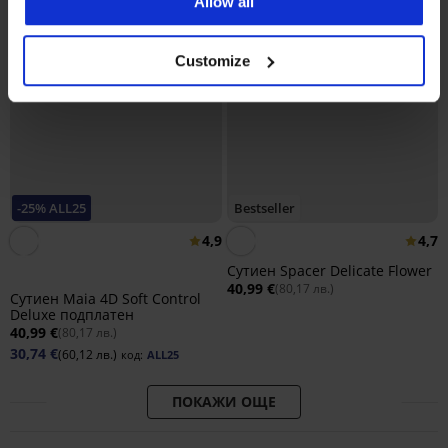
Allow all
Customize
-25% ALL25
Bestseller
4,9
4,7
Сутиен Spacer Delicate Flower
40,99 €
(80,17 лв.)
Сутиен Maia 4D Soft Control
Deluxe подплатен
40,99 €
(80,17 лв.)
30,74 €
(60,12 лв.)
код:
ALL25
ПОКАЖИ ОЩЕ