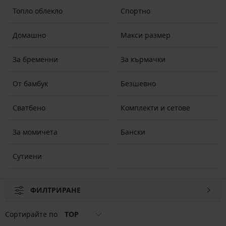
Топло облекло
Спортно
Домашно
Макси размер
За бременни
За кърмачки
От бамбук
Безшевно
Сватбено
Комплекти и сетове
За момичета
Бански
Сутиени
ФИЛТРИРАНЕ
Сортирайте по
TOP