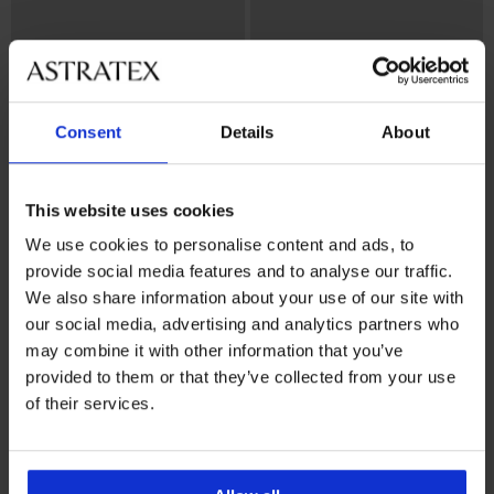
Consent
Details
About
This website uses cookies
We use cookies to personalise content and ads, to
Bestseller
Отстъпка -50%
provide social media features and to analyse our traffic.
4,8
4,5
We also share information about your use of our site with
our social media, advertising and analytics partners who
Сутиен DIVA by IVA
Сутиен Soft Lace II подплатен
неподплатен
без банели
may combine it with other information that you’ve
40,99 €
18,50 €
(80,17 лв.)
(36,18 лв.)
36,99 €
provided to them or that they’ve collected from your use
of their services.