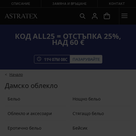
СПИСАНИЕ
ЗАМЯНА И ВРЪЩАНЕ
КОНТАКТ
КОД ALL25 = ОТСТЪПКА 25%,
НАД 60 €
ПАЗАРУВАЙТЕ
11
Ч
07
М
08
С
Начало
Дамско облекло
Бельо
Нощно бельо
Облекло и аксесоари
Стягащо бельо
Еротично бельо
Бейсик