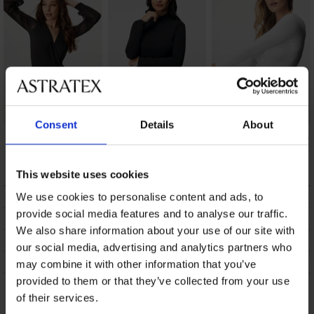
Consent
Details
About
Боди Demi с
Дамско боди Carol
Дамско боди Karsyn
прозирни ръкави
24,99 €
(48,88 лв.)
10,50 €
(20,54 лв.)
32,99 €
(64,52 лв.)
This website uses cookies
ОПИСАНИЕ
We use cookies to personalise content and ads, to
provide social media features and to analyse our traffic.
ТРАНСПОРТ И ПЛАЩАНЕ
We also share information about your use of our site with
СМЯНА
our social media, advertising and analytics partners who
ПОДДРЪЖКА И ПРАНЕ
may combine it with other information that you’ve
provided to them or that they’ve collected from your use
of their services.
Може да ви хареса