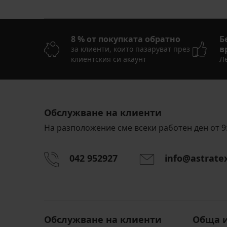
8 % от покупката обратно
Б
в
за клиенти, които пазаруват през
клиентския си акаунт
Ле
Обслужване на клиенти
На разположение сме всеки работен ден от 9:
042 952927
info@astrate
Обслужване на клиенти
Обща 