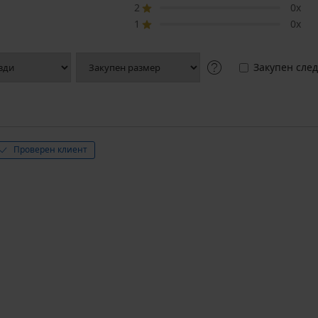
2
0x
1
0x
Закупен след
Проверен клиент