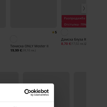
Разпродажба
Отстъпка -70%
5
Дамска блуза Resta
8,70 €
29,14 €
(17,02 лв.)
Тениска ONLY Moster II
19,99 €
(39,10 лв.)