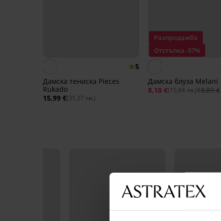
Разпродажба
Отстъпка -57%
5
Дамска тениска Pieces
Дамска блуза Melani
Rukado
8,10 €
18,89 €
(15,84 лв.)
15,99 €
(31,27 лв.)