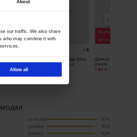
About
se our traffic. We also share
Разпродажба
Разпродажба
ers who may combine it with
Отстъпка -70%
Отстъпка -70%
 services.
5
5
г потник
Дамско памучно боди Elisa
Дамска блуза Melani
ръкав
6,00 €
19,99 €
(11,73 лв.)
,99 €
7,50 €
24,99 
(14,67 лв.)
Allow all
 модал
качество
97%
размер
90%
размер
92%