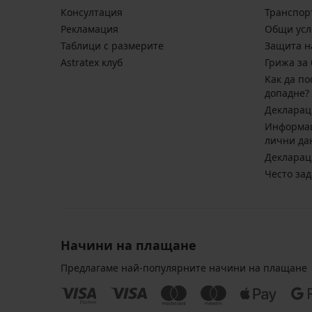
Консултация
Транспор
Pекламация
Общи усл
Таблици с размерите
Защита н
Astratex клуб
Грижа за 
Kак да по
допадне?
Декларац
Информац
лични да
Декларац
Често за
Начини на плащане
Предлагаме най-популярните начини на плащане