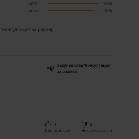
цвят
95%
цена
86%
 'Консултация' за размер
Закупен след 'Консултация'
за размер
0
0
Съгласен съм
Не съм съгласен