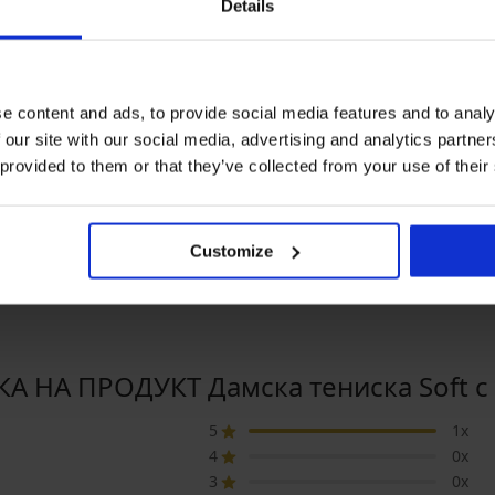
Details
e content and ads, to provide social media features and to analy
а
Разпродажба
Разпродажба
 our site with our social media, advertising and analytics partn
0%
Отстъпка -70%
Отстъпка -50%
 provided to them or that they’ve collected from your use of their
5
на блуза
Дамски топ Pieces Taya
Дамски по-дълъ
ONLY Live
6,90 €
23,00 €
(13,50 лв.)
23,00 €
6,00 €
11
)
(11,73 лв.)
Customize
А НА ПРОДУКТ Дамска тениска Soft с
5
1x
4
0x
3
0x