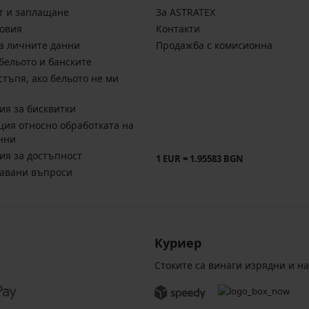
т и заплащане
За ASTRATEX
овия
Контакти
а личните данни
Продажба с комисионна
бельото и банските
стъпя, ако бельото не ми
ия за бисквитки
ия относно обработката на
нни
ия за достъпност
1 EUR = 1.95583 BGN
давани въпроси
Куриер
Стоките са винаги изрядни и н