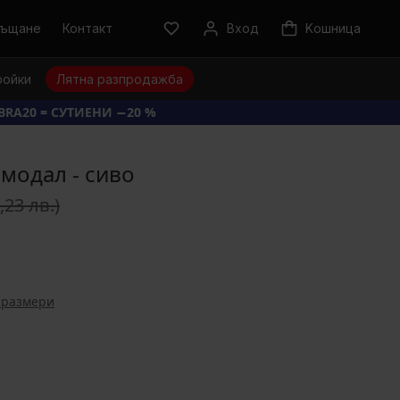
ръщане
Контакт
Вход
Kошница
ройки
Лятна разпродажба
BRA20 = СУТИЕНИ −20 %
 модал - сиво
,23 лв.)
 размери