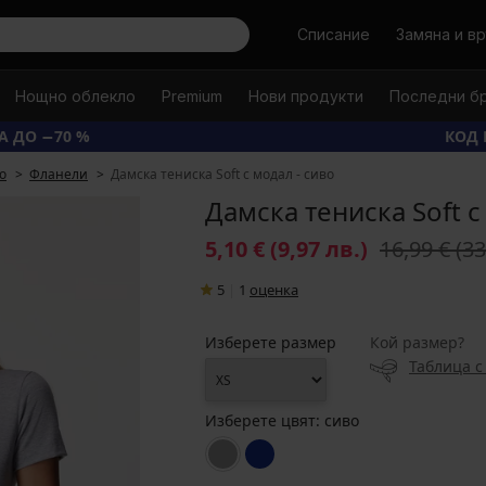
Търси
Списание
Замяна и в
Нощно облекло
Premium
Нови продукти
Последни б
А ДО −70 %
КОД 
о
Фланели
Дамска тениска Soft с модал - сиво
Дамска тениска Soft с
5,10 €
(9,97 лв.)
16,99 €
(33
5
|
1
oценка
Изберете размер
Кой размер?
Таблица с
Изберете цвят:
сиво