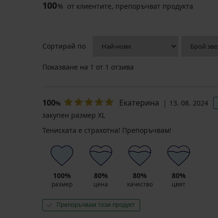
100
%
от клиентите, препоръчват продукта
5
Дамска
Сортирай по
тениска
Belle
с
Показване на
1
от 1 отзива
модал
Намаление
5,10
€
Памучна
Дамска
100
Екатерина
тениска
тениска
13. 08. 2024
(9,97
%
Pieces
ONLY
лв.)
закупен размер XL
Ria
Stripe
Първоначална цена
16,99
18,99
23,99
Тениската е страхотна! Препоръчвам!
€
€
€
(33,23
(37,14
(46,92
лв.)
лв.)
лв.)
100%
80%
80%
80%
размер
цена
качество
цвят
Препоръчвам този продукт