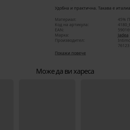
Удобна и практична. Такава е италиа
Материал
45% П
Код на артикула
4180_t
EAN
59016
Марка
Jadea
Производител
Intimo
76123 
Покажи повече
Може да ви хареса