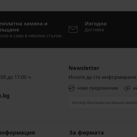
езплатна замяна и
Изгодна
ръщане
Доставка
сно и само в няколко стъпки
Newsletter
00 до 17:00 ч
Искате да сте информирани 
нови предложения
а
x.bg
информация
За фирмата