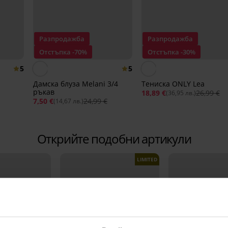
Разпродажба
Разпродажба
Отстъпка -70%
Отстъпка -30%
5
5
Дамска блуза Melani 3/4
Тениска ONLY Lea
ръкав
18,89 €
26,99 €
(36,95 лв.)
7,50 €
24,99 €
(14,67 лв.)
Открийте подобни артикули
LIMITED