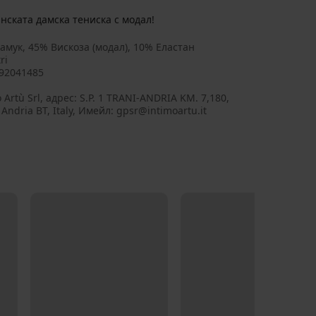
нската дамска тениска с модал!
амук, 45% Вискоза (модал), 10% Еластан
ri
92041485
 Artù Srl, aдрес: S.P. 1 TRANI-ANDRIA KM. 7,180,
Andria BT, Italy, Имейл: gpsr@intimoartu.it