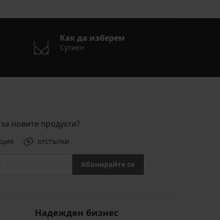
Как да изберем
Сутиен
за новите продукти?
кция
отстъпки
Абонирайте се
Надежден бизнес